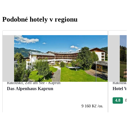
Podobné hotely v regionu
Rakousko
,
Zell am See - Kaprun
Rakousko
Das Alpenhaus Kaprun
Hotel Vi
4.8
8 
9 160 Kč
/os.