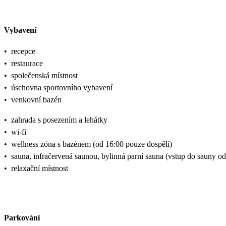
Vybavení
•
recepce
•
restaurace
•
společenská místnost
•
úschovna sportovního vybavení
•
venkovní bazén
•
zahrada s posezením a lehátky
•
wi-fi
•
wellness zóna s bazénem (od 16:00 pouze dospělí)
•
sauna, infračervená saunou, bylinná parní sauna (vstup do sauny od 
•
relaxační místnost
Parkování