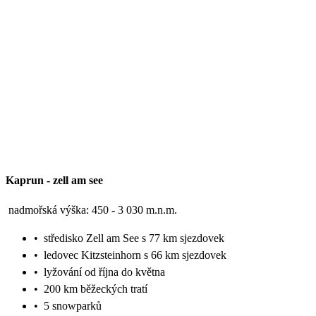
Kaprun
-
zell am see
nadmořská výška: 450 - 3 030 m.n.m.
•
středisko Zell am See s 77 km sjezdovek
•
ledovec Kitzsteinhorn s 66 km sjezdovek
•
lyžování od října do května
•
200 km běžeckých tratí
•
5 snowparků