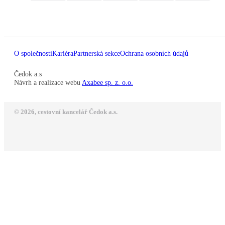
O společnosti
Kariéra
Partnerská sekce
Ochrana osobních údajů
Čedok a.s
Návrh a realizace webu
Axabee sp. z. o.o.
© 2026, cestovní kancelář Čedok a.s.