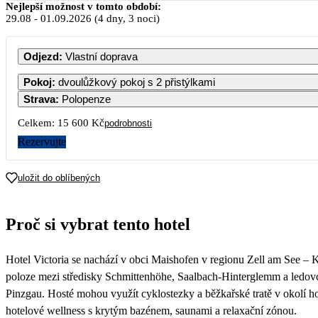
Nejlepší možnost v tomto období:
29.08
-
01.09.2026
(4 dny, 3 noci)
Odjezd
:
Vlastní doprava
Pokoj
:
dvoulůžkový pokoj s 2 přistýlkami
Strava
:
Polopenze
Celkem:
15 600 Kč
podrobnosti
Rezervujte
1
uložit do oblíbených
1
Proč si vybrat tento hotel
1
Hotel Victoria se nachází v obci Maishofen v regionu Zell am See – K
7
poloze mezi středisky Schmittenhöhe, Saalbach-Hinterglemm a ledovc
Pinzgau. Hosté mohou využít cyklostezky a běžkařské tratě v okolí hot
hotelové wellness s krytým bazénem, saunami a relaxační zónou.