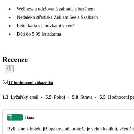
Wellness a udržovaná zahrada s bazénem
Nedaleko střediska Zell am See a Saalbach
Letní karta s lanovkami v ceně
Děti do 5,99 let zdarma
Recenze
5.4
17 hodnocení zákazníků
1.3
Lyžařský areál
5.5
Pokoj
5.8
Strava
5.5
Hodnocení pe
6
Hana
Byli jsme v hotelu již opakovaně, protože je velmi kvalitní, včetně 