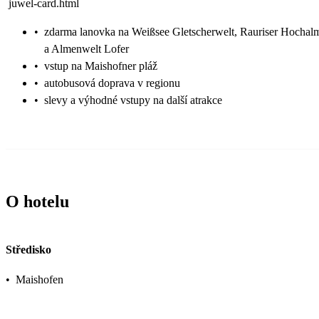
juwel-card.html
•
zdarma lanovka na Weißsee Gletscherwelt, Rauriser Hocha
a Almenwelt Lofer
•
vstup na Maishofner pláž
•
autobusová doprava v regionu
•
slevy a výhodné vstupy na další atrakce
O hotelu
Středisko
•
Maishofen