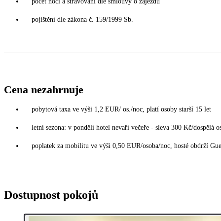
počet nocí a stravování dle smlouvy o zájezdu
pojištění dle zákona č. 159/1999 Sb.
Cena nezahrnuje
pobytová taxa ve výši 1,2 EUR/ os./noc, platí osoby starší 15 let
letní sezona: v pondělí hotel nevaří večeře - sleva 300 Kč/dospělá o
poplatek za mobilitu ve výši 0,50 EUR/osoba/noc, hosté obdrží Gue
Dostupnost pokojů