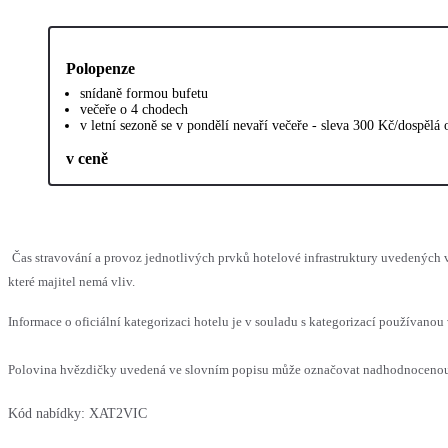
Polopenze
snídaně formou bufetu
večeře o 4 chodech
v letní sezoně se v pondělí nevaří večeře - sleva 300 Kč/dospělá 
v ceně
Čas stravování a provoz jednotlivých prvků hotelové infrastruktury uvedenýc
které majitel nemá vliv.
Informace o oficiální kategorizaci hotelu je v souladu s kategorizací používanou 
Polovina hvězdičky uvedená ve slovním popisu může označovat nadhodnocenou n
Kód nabídky:
XAT2VIC