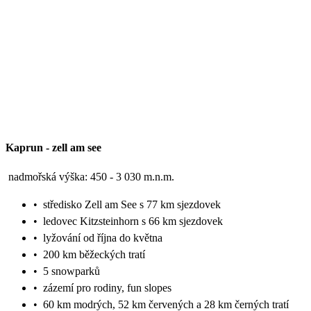
Kaprun
-
zell am see
nadmořská výška: 450 - 3 030 m.n.m.
•
středisko Zell am See s 77 km sjezdovek
•
ledovec Kitzsteinhorn s 66 km sjezdovek
•
lyžování od října do května
•
200 km běžeckých tratí
•
5 snowparků
•
zázemí pro rodiny, fun slopes
•
60 km modrých, 52 km červených a 28 km černých tratí