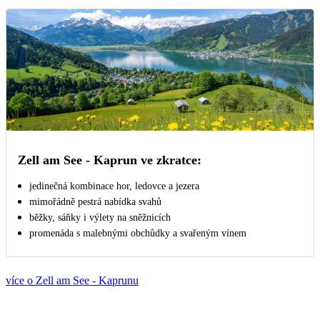
Zell am See - Kaprun ve zkratce:
jedinečná kombinace hor, ledovce a jezera
mimořádně pestrá nabídka svahů
běžky, sáňky i výlety na sněžnicích
promenáda s malebnými obchůdky a svařeným vínem
více o Zell am See - Kaprunu