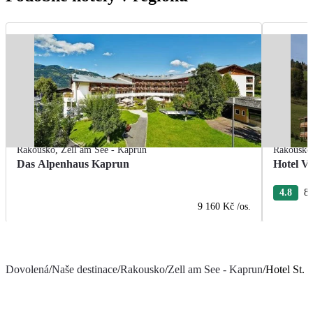
Rakousko
,
Zell am See - Kaprun
Rakousko
Das Alpenhaus Kaprun
Hotel Vi
4.8
8 
9 160 Kč
/os.
Dovolená
/
Naše destinace
/
Rakousko
/
Zell am See - Kaprun
/
Hotel St. F