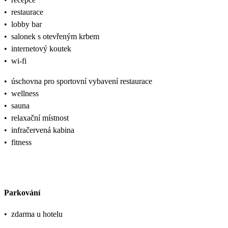
•
restaurace
•
lobby bar
•
salonek s otevřeným krbem
•
internetový koutek
•
wi-fi
•
úschovna pro sportovní vybavení restaurace
•
wellness
•
sauna
•
relaxační místnost
•
infračervená kabina
•
fitness
Parkování
•
zdarma u hotelu