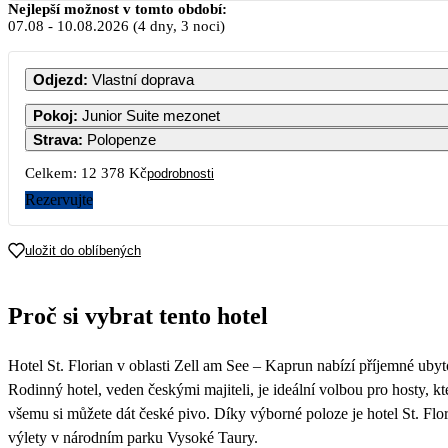
Nejlepší možnost v tomto období:
07.08
-
10.08.2026
(4 dny, 3 noci)
Odjezd
:
Vlastní doprava
Pokoj
:
Junior Suite mezonet
Strava
:
Polopenze
Celkem:
12 378 Kč
podrobnosti
Rezervujte
6
uložit do oblíbených
Proč si vybrat tento hotel
6
Hotel St. Florian v oblasti Zell am See – Kaprun nabízí příjemné uby
Rodinný hotel, veden českými majiteli, je ideální volbou pro hosty, k
všemu si můžete dát české pivo. Díky výborné poloze je hotel St. Flo
výlety v národním parku Vysoké Taury.