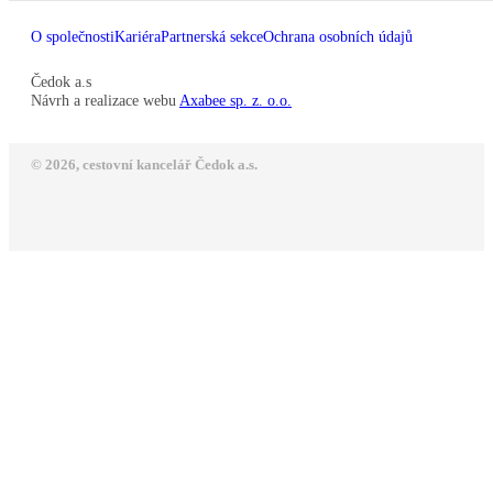
O společnosti
Kariéra
Partnerská sekce
Ochrana osobních údajů
Čedok a.s
Návrh a realizace webu
Axabee sp. z. o.o.
© 2026, cestovní kancelář Čedok a.s.