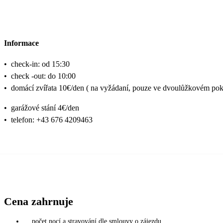
Informace
•
check-in: od 15:30
•
check -out: do 10:00
•
domácí zvířata 10€/den ( na vyžádaní, pouze ve dvoulůžkovém poko
•
garážové stání 4€/den
•
telefon: +43 676 4209463
Cena zahrnuje
počet nocí a stravování dle smlouvy o zájezdu