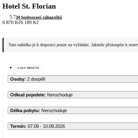
Hotel St. Florian
5.7
34 hodnocení zákazníků
6 870 Kč
6 189 Kč
Tato nabídka je k dispozici pouze na vyžádání. Jakmile přistoupíte k reze
LAST MINUTE
Osoby
:
2 dospělí
Odkud pojedete
:
Nerozhoduje
Délka pobytu
:
Nerozhoduje
Termín
:
07.08 - 10.08.2026