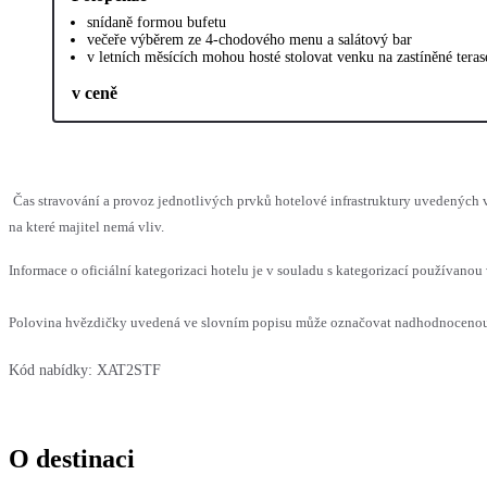
snídaně formou bufetu
večeře výběrem ze 4-chodového menu a salátový bar
v letních měsících mohou hosté stolovat venku na zastíněné teras
v ceně
Čas stravování a provoz jednotlivých prvků hotelové infrastruktury uvedenýc
na které majitel nemá vliv.
Informace o oficiální kategorizaci hotelu je v souladu s kategorizací používanou 
Polovina hvězdičky uvedená ve slovním popisu může označovat nadhodnocenou n
Kód nabídky:
XAT2STF
O destinaci