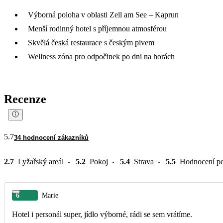
Výborná poloha v oblasti Zell am See – Kaprun
Menší rodinný hotel s příjemnou atmosférou
Skvělá česká restaurace s českým pivem
Wellness zóna pro odpočinek po dni na horách
Recenze
5.7
34 hodnocení zákazníků
2.7
Lyžařský areál
5.2
Pokoj
5.4
Strava
5.5
Hodnocení pe
6
Marie
Hotel i personál super, jídlo výborné, rádi se sem vrátíme.