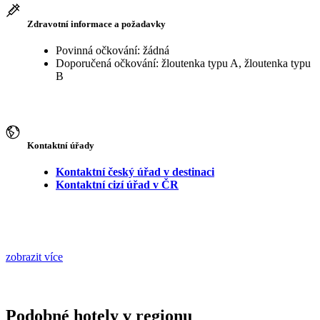
Zdravotní informace a požadavky
Povinná očkování: žádná
Doporučená očkování: žloutenka typu A, žloutenka typu
B
Kontaktní úřady
Kontaktní český úřad v destinaci
Kontaktní cizí úřad v ČR
zobrazit více
Podobné hotely v regionu