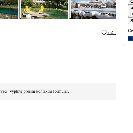
O
P
p
S
Ce
uložit
Re
rvaci, vyplňte prosím kontaktní formulář.