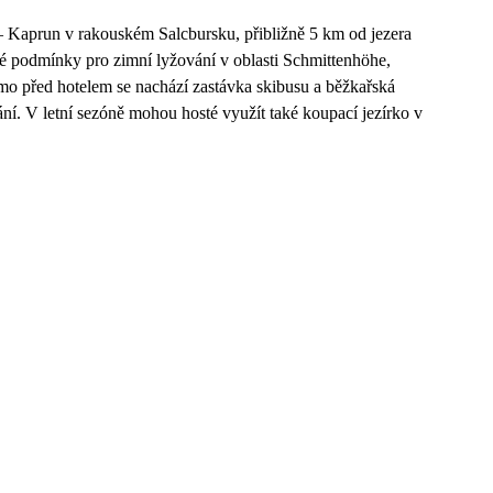
– Kaprun v rakouském Salcbursku, přibližně 5 km od jezera
bré podmínky pro zimní lyžování v oblasti Schmittenhöhe,
o před hotelem se nachází zastávka skibusu a běžkařská
ování. V letní sezóně mohou hosté využít také koupací jezírko v