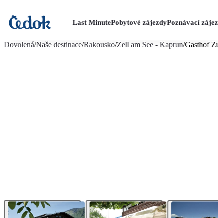
Last Minute
Pobytové zájezdy
Poznávací záje
více fotografií (12)
Dovolená
/
Naše destinace
/
Rakousko
/
Zell am See - Kaprun
/
Gasthof Zu