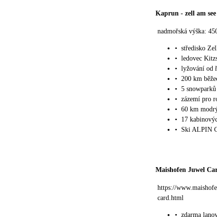
Kaprun
-
zell am see
nadmořská výška: 45
•
středisko Ze
•
ledovec Kitz
•
lyžování od 
•
200 km běžec
•
5 snowparků
•
zázemí pro r
•
60 km modrýc
•
17 kabinovýc
•
Ski ALPIN C
Maishofen Juwel Ca
https://www.maishofe
card.html
•
zdarma lanov