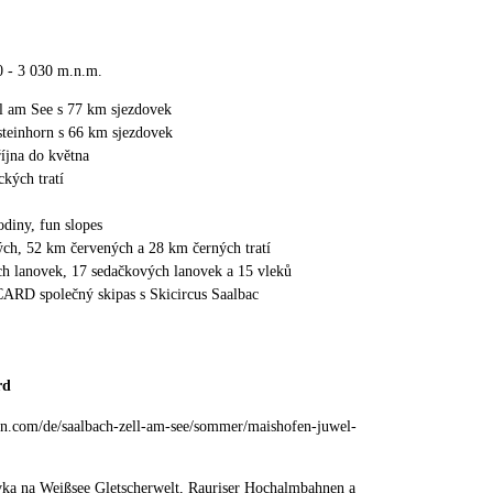
0 - 3 030 m.n.m.
ll am See s 77 km sjezdovek
steinhorn s 66 km sjezdovek
října do května
kých tratí
odiny, fun slopes
h, 52 km červených a 28 km černých tratí
h lanovek, 17 sedačkových lanovek a 15 vleků
ARD společný skipas s Skicircus Saalbac
rd
n.com/de/saalbach-zell-am-see/sommer/maishofen-juwel-
ka na Weißsee Gletscherwelt, Rauriser Hochalmbahnen a