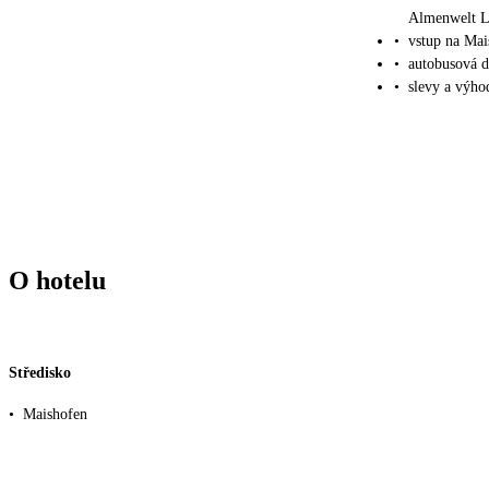
Almenwelt L
•
vstup na Mai
•
autobusová d
•
slevy a výho
O hotelu
Středisko
•
Maishofen