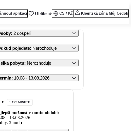
áhnout aplikaci
Oblíbené
CS / Kč
Klientská zóna Můj Čedok
Osoby
:
2 dospělí
dkud pojedete
:
Nerozhoduje
élka pobytu
:
Nerozhoduje
ermín
:
10.08 - 13.08.2026
LAST MINUTE
jlepší možnost v tomto období:
.08
-
13.08.2026
 dny, 3 noci)