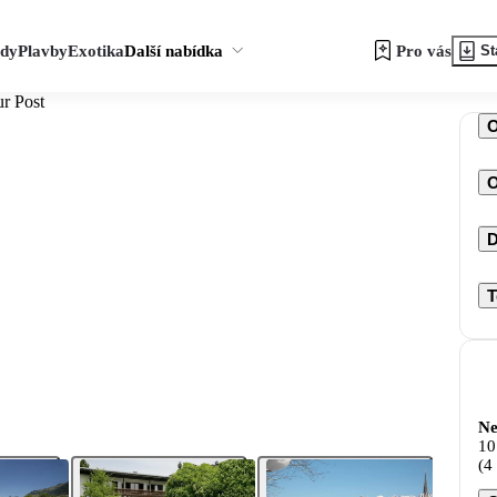
zdy
Plavby
Exotika
Další nabídka
Pro vás
St
r Post
O
D
T
Ne
10
(4