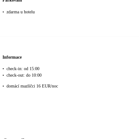
Parkování
•
zdarma u hotelu
Informace
•
check-in: od 15:00
•
check-out: do 10:00
•
domácí mazlíčci 16 EUR/noc