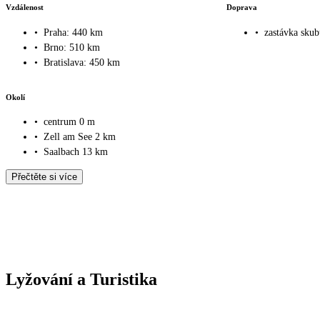
Vzdálenost
Doprava
•
Praha: 440 km
•
zastávka skub
•
Brno: 510 km
•
Bratislava: 450 km
Okolí
•
centrum 0 m
•
Zell am See 2 km
•
Saalbach 13 km
Přečtěte si více
Lyžování a Turistika