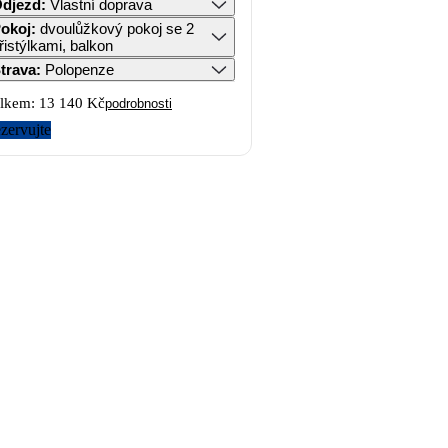
djezd
:
Vlastní doprava
okoj
:
dvoulůžkový pokoj se 2
řistýlkami, balkon
trava
:
Polopenze
lkem:
13 140 Kč
podrobnosti
zervujte