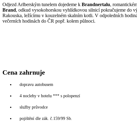
Odjezd Arlberským tunelem dojedeme k
Brandnertalu
, romantickém
Brand
, odkud vysokohorskou vyhlídkovou silnicí pokračujeme do v
Rakouska, ležícímu v kouzelném skalním kotli. V odpoledních hodin
večerních hodinách do ČR popř. kolem půlnoci.
Cena zahrnuje
dopravu autobusem
4 noclehy v hotelu *** s polopenzí
služby průvodce
pojištění dle zák. č.159/99 Sb.