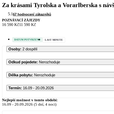
Za krásami Tyrolska a Vorarlberska s náv
5.1
67 hodnocení zákazníků
POZNÁVACÍ ZÁJEZDY
16 590 Kč
11 590 Kč
DATUM POTVRZENO
LAST MINUTE
Osoby
:
2 dospělí
Odkud pojedete
:
Nerozhoduje
Délka pobytu
:
Nerozhoduje
Termín
:
16.09 - 20.09.2026
Nejlepší možnost v tomto období:
16.09
-
20.09.2026
(5 dní, 4 noci)