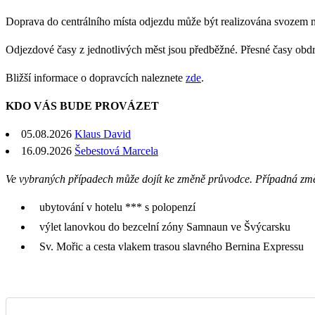
Doprava do centrálního místa odjezdu může být realizována svozem 
Odjezdové časy z jednotlivých měst jsou předběžné. Přesné časy obd
Bližší informace o dopravcích naleznete
zde
.
KDO VÁS BUDE PROVÁZET
05.08.2026
Klaus David
16.09.2026
Šebestová Marcela
Ve vybraných případech může dojít ke změně průvodce. Případná zm
ubytování v hotelu *** s polopenzí
výlet lanovkou do bezcelní zóny Samnaun ve Švýcarsku
Sv. Mořic a cesta vlakem trasou slavného Bernina Expressu