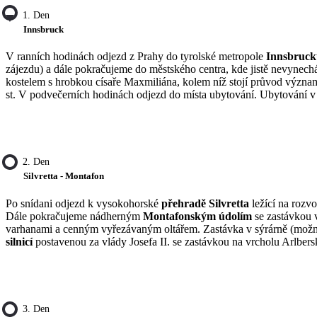
1. Den
Innsbruck
V ranních hodinách odjezd z Prahy do tyrolské metropole
Innsbruck
zájezdu) a dále pokračujeme do městského centra, kde jistě nevynec
kostelem s hrobkou císaře Maxmiliána, kolem níž stojí průvod význ
st. V podvečerních hodinách odjezd do místa ubytování. Ubytování v 
2. Den
Silvretta - Montafon
Po snídani odjezd k vysokohorské
přehradě Silvretta
ležící na rozv
Dále pokračujeme nádherným
Montafonským údolím
se zastávkou
varhanami a cenným vyřezávaným oltářem. Zastávka v sýrárně (možno
silnicí
postavenou za vlády Josefa II. se zastávkou na vrcholu Arlber
3. Den