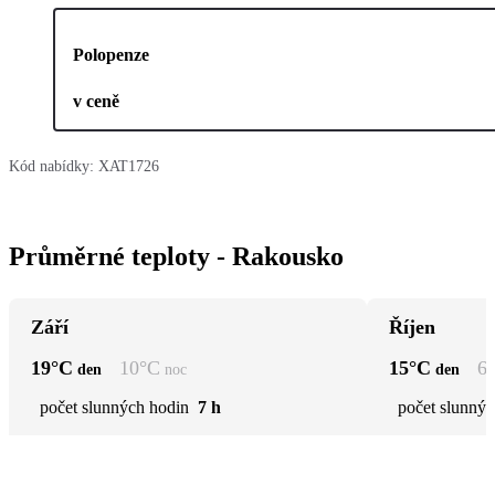
Polopenze
v ceně
Kód nabídky:
XAT1726
Průměrné teploty - Rakousko
Září
Říjen
19
°C
10
°C
15
°C
6
den
noc
den
počet slunných hodin
7 h
počet slunnýc