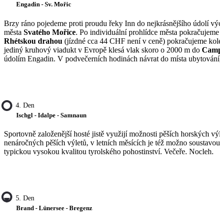
Engadin - Sv. Mořic
Brzy ráno pojedeme proti proudu řeky Inn do nejkrásnějšího údolí 
města
Svatého Mořice
. Po individuální prohlídce města pokračujem
Rhétskou drahou
(jízdné cca 44 CHF není v ceně) pokračujeme kole
jediný kruhový viadukt v Evropě klesá vlak skoro o 2000 m do
Camp
údolím Engadin. V podvečerních hodinách návrat do místa ubytování,
4. Den
Ischgl - Idalpe - Samnaun
Sportovně založenější hosté jistě využijí možnosti pěších horských vý
nenáročných pěších výletů, v letních měsících je též možno soustavo
typickou vysokou kvalitou tyrolského pohostinství. Večeře. Nocleh.
5. Den
Brand - Lünersee - Bregenz