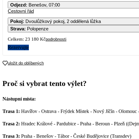
Odjezd
:
Benešov, 07:00
Cestovní řád
Pokoj
:
Dvoulůžkový pokoj, 2 oddělená lůžka
Strava
:
Polopenze
Celkem:
23 180 Kč
podrobnosti
Rezervujte
uložit do oblíbených
Proč si vybrat tento výlet?
Nástupní místa:
Trasa 1:
Havířov - Ostrava - Frýdek Místek - Nový Jíčín - Olomouc -
Trasa 2:
Hradec Králové - Pardubice - Praha - Beroun - Plzeň ((Dej
Trasa 3:
Praha - Benešov - Tábor - České Budějovice (Transdev)