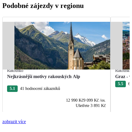
Podobné zájezdy v regionu
Rakousko
Rakousko
Nejkrásnější motivy rakouských Alp
Graz - v
5.5
6 
5.1
41 hodnocení zákazníků
12 990 Kč
9 099 Kč
/os.
Ušetřete
3 891 Kč
zobrazit více