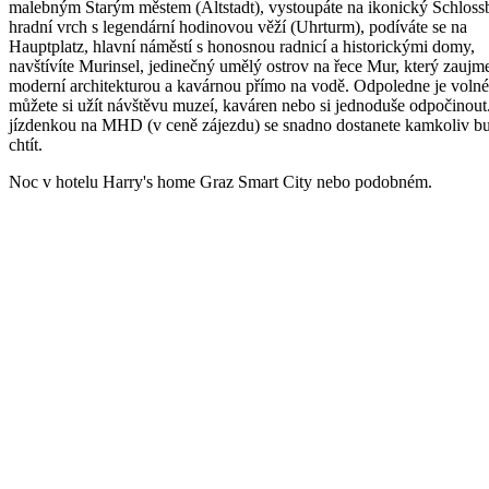
malebným Starým městem (Altstadt), vystoupáte na ikonický Schloss
hradní vrch s legendární hodinovou věží (Uhrturm), podíváte se na
Hauptplatz, hlavní náměstí s honosnou radnicí a historickými domy,
navštívíte Murinsel, jedinečný umělý ostrov na řece Mur, který zaujm
moderní architekturou a kavárnou přímo na vodě. Odpoledne je volné
můžete si užít návštěvu muzeí, kaváren nebo si jednoduše odpočinout
jízdenkou na MHD (v ceně zájezdu) se snadno dostanete kamkoliv b
chtít.
Noc v hotelu Harry's home Graz Smart City nebo podobném.