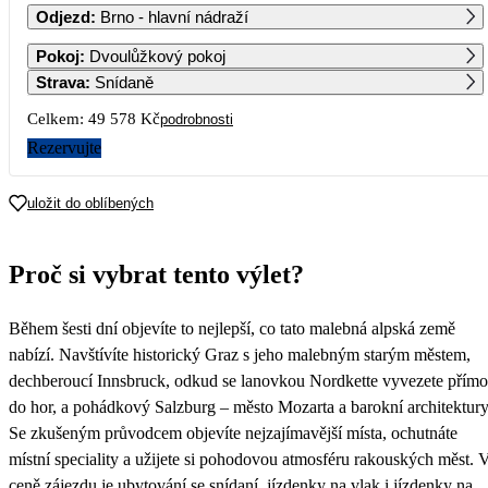
Odjezd
:
Brno - hlavní nádraží
1
2
3
4
5
6
Pokoj
:
Dvoulůžkový pokoj
Strava
:
Snídaně
7
8
9
10
11
12
13
Celkem:
49 578 Kč
podrobnosti
Rezervujte
14
15
16
17
18
19
20
24 789
uložit do oblíbených
21
22
23
24
25
26
27
Proč si vybrat tento výlet?
28
29
30
Během šesti dní objevíte to nejlepší, co tato malebná alpská země
nabízí. Navštívíte historický Graz s jeho malebným starým městem,
dechberoucí Innsbruck, odkud se lanovkou Nordkette vyvezete přímo
do hor, a pohádkový Salzburg – město Mozarta a barokní architektury
Se zkušeným průvodcem objevíte nejzajímavější místa, ochutnáte
místní speciality a užijete si pohodovou atmosféru rakouských měst. 
ceně zájezdu je ubytování se snídaní, jízdenky na vlak i jízdenky na