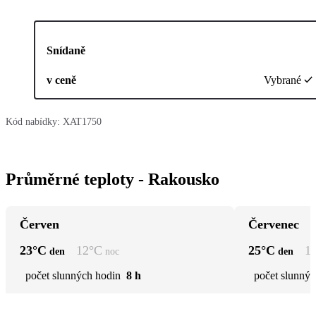
Snídaně
v ceně
Vybrané
Kód nabídky:
XAT1750
Průměrné teploty - Rakousko
Červen
Červenec
23
°C
12
°C
25
°C
1
den
noc
den
počet slunných hodin
8 h
počet slunnýc