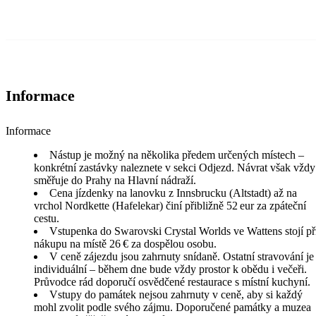
Informace
Informace
Nástup je možný na několika předem určených místech –
konkrétní zastávky naleznete v sekci Odjezd. Návrat však vždy
směřuje do Prahy na Hlavní nádraží.
Cena jízdenky na lanovku z Innsbrucku (Altstadt) až na
vrchol Nordkette (Hafelekar) činí přibližně 52 eur za zpáteční
cestu.
Vstupenka do Swarovski Crystal Worlds ve Wattens stojí př
nákupu na místě 26 € za dospělou osobu.
V ceně zájezdu jsou zahrnuty snídaně. Ostatní stravování je
individuální – během dne bude vždy prostor k obědu i večeři.
Průvodce rád doporučí osvědčené restaurace s místní kuchyní.
Vstupy do památek nejsou zahrnuty v ceně, aby si každý
mohl zvolit podle svého zájmu. Doporučené památky a muzea