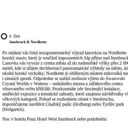
4. Den
Innsbruck & Nordkette
Po snídani vás čeká nezapomenutelný výjezd lanovkou na Nordkette 
horský masiv, který je součástí impozantních Alp přímo nad Innsbruc
Lanovka vás vyveze z centra města až do nadmořské výšky přes 2 00
metrů, kde si užijete dechberoucí panoramatické výhledy na město, úd
okolní horské vrcholky. Nordkette je oblíbeným místem milovníků tur
i zimních sportů. Odpoledne se nabízí možnost výletu do Swarovski
Crystal Worlds v Wattens – unikátního muzea a zážitkového centra
věnovaného světu křišťálů. Prozkoumáte zde fascinující instalace,
umělecké expozice a tematické zahrady, které zaujmou návštěvníky v
věkových kategorií. Pokud se rozhodnete zůstat v Innsbrucku,
doporučujeme navštívit Císařský palác (Hofburg) nebo Tyršův park
(Hofgarten).
Noc v hotelu Penz Hotel West Innsbruck nebo podobném.