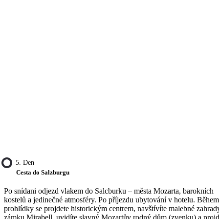
5. Den
Cesta do Salzburgu
Po snídani odjezd vlakem do Salcburku – města Mozarta, barokních
kostelů a jedinečné atmosféry. Po příjezdu ubytování v hotelu. Během
prohlídky se projdete historickým centrem, navštívíte malebné zahrad
zámku Mirabell, uvidíte slavný Mozartův rodný dům (zvenku) a projd