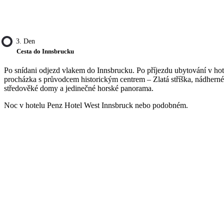
3. Den
Cesta do Innsbrucku
Po snídani odjezd vlakem do Innsbrucku. Po příjezdu ubytování v hot
procházka s průvodcem historickým centrem – Zlatá stříška, nádherné
středověké domy a jedinečné horské panorama.
Noc v hotelu Penz Hotel West Innsbruck nebo podobném.