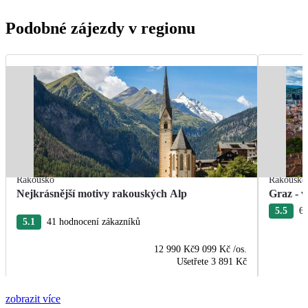
Podobné zájezdy v regionu
Rakousko
Rakousko
Nejkrásnější motivy rakouských Alp
Graz - v
5.5
6 
5.1
41 hodnocení zákazníků
12 990 Kč
9 099 Kč
/os.
Ušetřete
3 891 Kč
zobrazit více