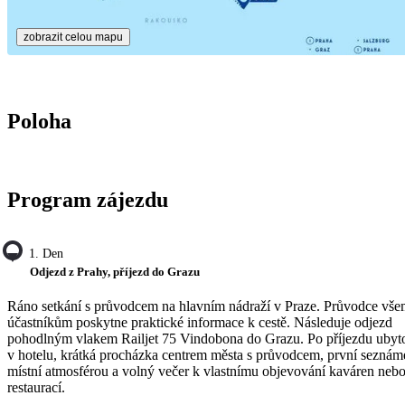
zobrazit celou mapu
Poloha
Program zájezdu
1. Den
Odjezd z Prahy, příjezd do Grazu
Ráno setkání s průvodcem na hlavním nádraží v Praze. Průvodce vš
účastníkům poskytne praktické informace k cestě. Následuje odjezd
pohodlným vlakem Railjet 75 Vindobona do Grazu. Po příjezdu ubyt
v hotelu, krátká procházka centrem města s průvodcem, první seznám
místní atmosférou a volný večer k vlastnímu objevování kaváren neb
restaurací.