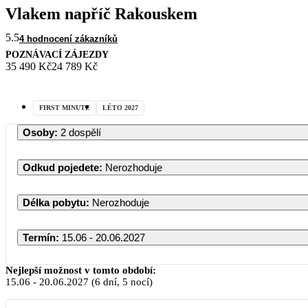
Vlakem napříč Rakouskem
5.5
4 hodnocení zákazníků
POZNÁVACÍ ZÁJEZDY
35 490 Kč
24 789 Kč
FIRST MINUTE
LÉTO 2027
Osoby
:
2 dospělí
Odkud pojedete
:
Nerozhoduje
Délka pobytu
:
Nerozhoduje
Termín
:
15.06 - 20.06.2027
Červen 2027
Nejlepší možnost v tomto období:
15.06
-
20.06.2027
(6 dní, 5 nocí)
PO
ÚT
ST
ČT
PÁ
SO
NE