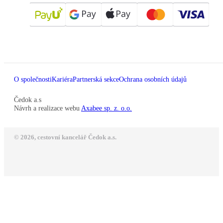
O společnosti
Kariéra
Partnerská sekce
Ochrana osobních údajů
Čedok a.s
Návrh a realizace webu
Axabee sp. z. o.o.
© 2026, cestovní kancelář Čedok a.s.