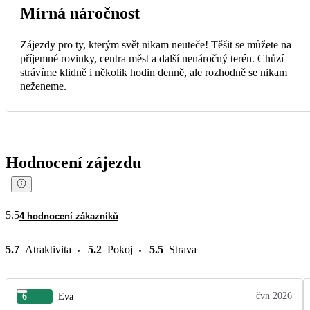
Mírná náročnost
Zájezdy pro ty, kterým svět nikam neuteče! Těšit se můžete na
příjemné rovinky, centra měst a další nenáročný terén. Chůzí
strávíme klidně i několik hodin denně, ale rozhodně se nikam
neženeme.
Hodnocení zájezdu
5.5
4 hodnocení zákazníků
5.7
Atraktivita
5.2
Pokoj
5.5
Strava
čvn 2026
6
Eva