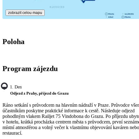
zobrazit celou mapu
Poloha
Program zájezdu
1. Den
Odjezd z Prahy, příjezd do Grazu
Ráno setkání s průvodcem na hlavním nádraží v Praze. Průvodce vš
účastníkům poskytne praktické informace k cestě. Následuje odjezd
pohodlným vlakem Railjet 75 Vindobona do Grazu. Po příjezdu ubyt
v hotelu, krátká procházka centrem města s průvodcem, první seznám
místní atmosférou a volný večer k vlastnímu objevování kaváren neb
restaurací.