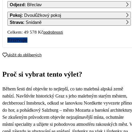
Odjezd
:
Břeclav
1
2
3
4
5
6
Pokoj
:
Dvoulůžkový pokoj
Strava
:
Snídaně
7
8
9
10
11
12
13
Celkem:
49 578 Kč
podrobnosti
Rezervujte
14
15
16
17
18
19
20
24 789
uložit do oblíbených
21
22
23
24
25
26
27
Proč si vybrat tento výlet?
28
29
30
Během šesti dní objevíte to nejlepší, co tato malebná alpská země
nabízí. Navštívíte historický Graz s jeho malebným starým městem,
dechberoucí Innsbruck, odkud se lanovkou Nordkette vyvezete přímo
do hor, a pohádkový Salzburg – město Mozarta a barokní architektury
Se zkušeným průvodcem objevíte nejzajímavější místa, ochutnáte
místní speciality a užijete si pohodovou atmosféru rakouských měst. 
ceně zájezdu je ubytování se snídaní, jízdenky na vlak i jízdenky na