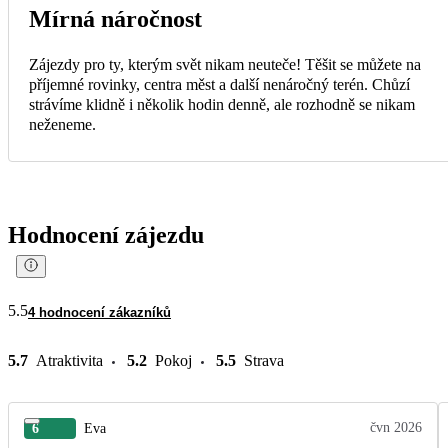
Mírná náročnost
Zájezdy pro ty, kterým svět nikam neuteče! Těšit se můžete na
příjemné rovinky, centra měst a další nenáročný terén. Chůzí
strávíme klidně i několik hodin denně, ale rozhodně se nikam
neženeme.
Hodnocení zájezdu
5.5
4 hodnocení zákazníků
5.7
Atraktivita
5.2
Pokoj
5.5
Strava
čvn 2026
6
Eva