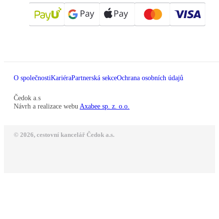
O společnosti
Kariéra
Partnerská sekce
Ochrana osobních údajů
Čedok a.s
Návrh a realizace webu
Axabee sp. z. o.o.
© 2026, cestovní kancelář Čedok a.s.