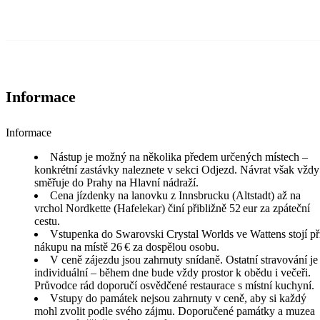
Informace
Informace
Nástup je možný na několika předem určených místech –
konkrétní zastávky naleznete v sekci Odjezd. Návrat však vždy
směřuje do Prahy na Hlavní nádraží.
Cena jízdenky na lanovku z Innsbrucku (Altstadt) až na
vrchol Nordkette (Hafelekar) činí přibližně 52 eur za zpáteční
cestu.
Vstupenka do Swarovski Crystal Worlds ve Wattens stojí př
nákupu na místě 26 € za dospělou osobu.
V ceně zájezdu jsou zahrnuty snídaně. Ostatní stravování je
individuální – během dne bude vždy prostor k obědu i večeři.
Průvodce rád doporučí osvědčené restaurace s místní kuchyní.
Vstupy do památek nejsou zahrnuty v ceně, aby si každý
mohl zvolit podle svého zájmu. Doporučené památky a muzea