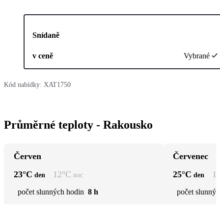
Snídaně
v ceně
Vybrané
Kód nabídky:
XAT1750
Průměrné teploty - Rakousko
Červen
Červenec
23
°C
12
°C
25
°C
1
den
noc
den
počet slunných hodin
8 h
počet slunnýc