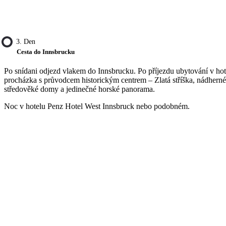
3. Den
Cesta do Innsbrucku
Po snídani odjezd vlakem do Innsbrucku. Po příjezdu ubytování v hot
procházka s průvodcem historickým centrem – Zlatá stříška, nádherné
středověké domy a jedinečné horské panorama.
Noc v hotelu Penz Hotel West Innsbruck nebo podobném.