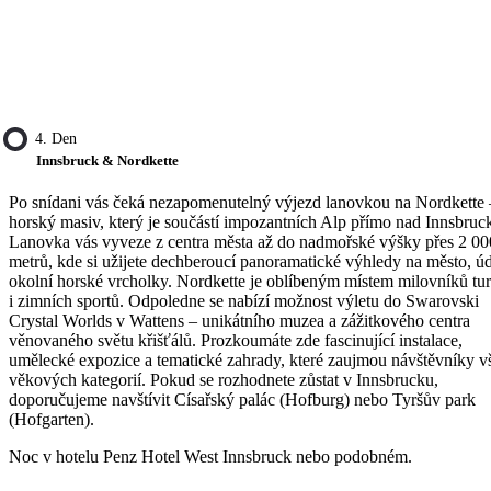
4. Den
Innsbruck & Nordkette
Po snídani vás čeká nezapomenutelný výjezd lanovkou na Nordkette 
horský masiv, který je součástí impozantních Alp přímo nad Innsbruc
Lanovka vás vyveze z centra města až do nadmořské výšky přes 2 00
metrů, kde si užijete dechberoucí panoramatické výhledy na město, úd
okolní horské vrcholky. Nordkette je oblíbeným místem milovníků tur
i zimních sportů. Odpoledne se nabízí možnost výletu do Swarovski
Crystal Worlds v Wattens – unikátního muzea a zážitkového centra
věnovaného světu křišťálů. Prozkoumáte zde fascinující instalace,
umělecké expozice a tematické zahrady, které zaujmou návštěvníky v
věkových kategorií. Pokud se rozhodnete zůstat v Innsbrucku,
doporučujeme navštívit Císařský palác (Hofburg) nebo Tyršův park
(Hofgarten).
Noc v hotelu Penz Hotel West Innsbruck nebo podobném.