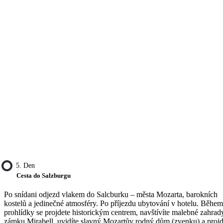
5. Den
Cesta do Salzburgu
Po snídani odjezd vlakem do Salcburku – města Mozarta, barokních
kostelů a jedinečné atmosféry. Po příjezdu ubytování v hotelu. Během
prohlídky se projdete historickým centrem, navštívíte malebné zahrad
zámku Mirabell, uvidíte slavný Mozartův rodný dům (zvenku) a projd