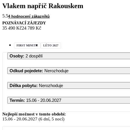
Vlakem napříč Rakouskem
5.5
4 hodnocení zákazníků
POZNÁVACÍ ZÁJEZDY
35 490 Kč
24 789 Kč
FIRST MINUTE
LÉTO 2027
Osoby
:
2 dospělí
Odkud pojedete
:
Nerozhoduje
Délka pobytu
:
Nerozhoduje
Termín
:
15.06 - 20.06.2027
Červen 2027
Nejlepší možnost v tomto období:
15.06
-
20.06.2027
(6 dní, 5 nocí)
PO
ÚT
ST
ČT
PÁ
SO
NE