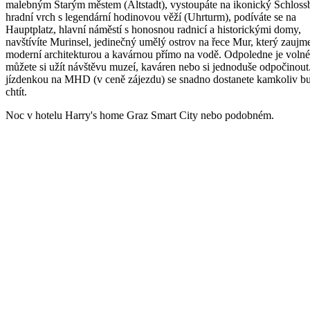
malebným Starým městem (Altstadt), vystoupáte na ikonický Schloss
hradní vrch s legendární hodinovou věží (Uhrturm), podíváte se na
Hauptplatz, hlavní náměstí s honosnou radnicí a historickými domy,
navštívíte Murinsel, jedinečný umělý ostrov na řece Mur, který zaujm
moderní architekturou a kavárnou přímo na vodě. Odpoledne je volné
můžete si užít návštěvu muzeí, kaváren nebo si jednoduše odpočinout
jízdenkou na MHD (v ceně zájezdu) se snadno dostanete kamkoliv b
chtít.
Noc v hotelu Harry's home Graz Smart City nebo podobném.