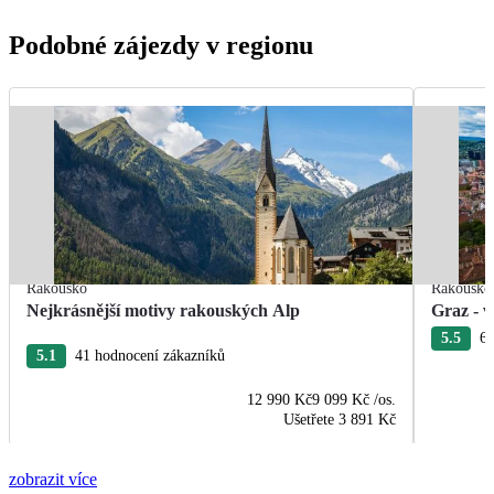
Podobné zájezdy v regionu
Rakousko
Rakousko
Nejkrásnější motivy rakouských Alp
Graz - v
5.5
6 
5.1
41 hodnocení zákazníků
12 990 Kč
9 099 Kč
/os.
Ušetřete
3 891 Kč
zobrazit více