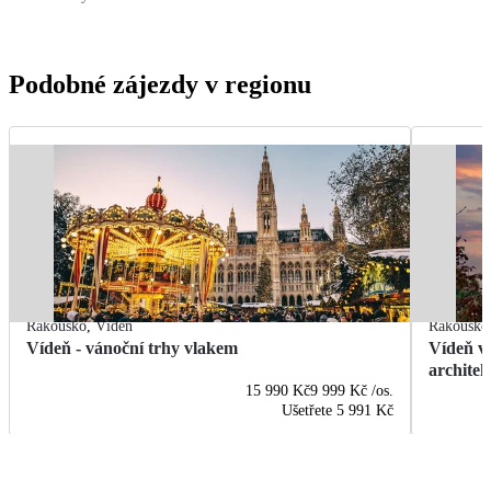
Podobné zájezdy v regionu
Rakousko
,
Vídeň
Rakousko
Vídeň - vánoční trhy vlakem
Vídeň vl
archite
15 990 Kč
9 999 Kč
/os.
Ušetřete
5 991 Kč