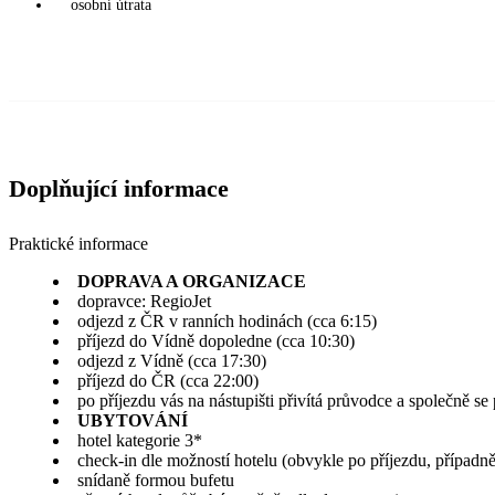
osobní útrata
Doplňující informace
Praktické informace
DOPRAVA A ORGANIZACE
dopravce: RegioJet
odjezd z ČR v ranních hodinách (cca 6:15)
příjezd do Vídně dopoledne (cca 10:30)
odjezd z Vídně (cca 17:30)
příjezd do ČR (cca 22:00)
po příjezdu vás na nástupišti přivítá průvodce a společně s
UBYTOVÁNÍ
hotel kategorie 3*
check-in dle možností hotelu (obvykle po příjezdu, případn
snídaně formou bufetu