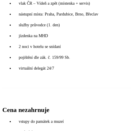
vlak ČR – Vídeň a zpět (místenka + servis)
nástupní místa: Praha, Pardubice, Brno, Břeclav
služby průvodce (1. den)
jízdenka na MHD
2 noci v hotelu se snídaní
pojištění dle zák. č. 159/99 Sb.
virtuální delegát 24/7
Cena nezahrnuje
vstupy do památek a muzeí