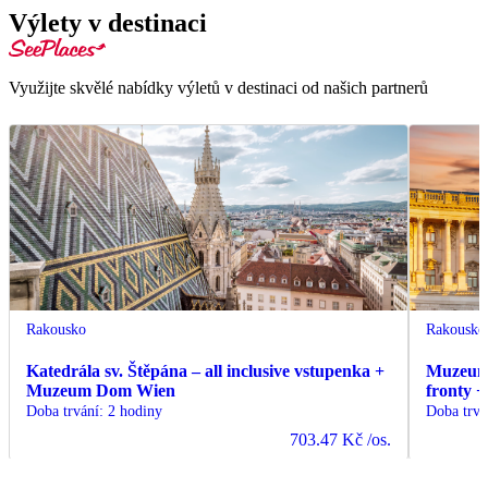
Výlety v destinaci
Využijte skvělé nabídky výletů v destinaci od našich partnerů
Rakousko
Rakousko
Katedrála sv. Štěpána – all inclusive vstupenka +
Muzeum 
Muzeum Dom Wien
fronty 
Doba trvání
:
2 hodiny
Doba trvá
703.47 Kč
/os.