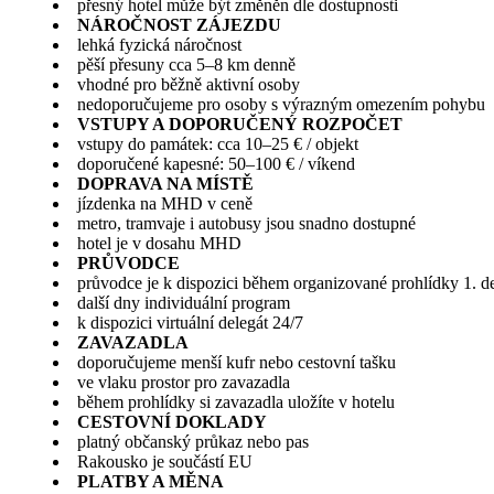
přesný hotel může být změněn dle dostupnosti
NÁROČNOST ZÁJEZDU
lehká fyzická náročnost
pěší přesuny cca 5–8 km denně
vhodné pro běžně aktivní osoby
nedoporučujeme pro osoby s výrazným omezením pohybu
VSTUPY A DOPORUČENÝ ROZPOČET
vstupy do památek: cca 10–25 € / objekt
doporučené kapesné: 50–100 € / víkend
DOPRAVA NA MÍSTĚ
jízdenka na MHD v ceně
metro, tramvaje i autobusy jsou snadno dostupné
hotel je v dosahu MHD
PRŮVODCE
průvodce je k dispozici během organizované prohlídky 1. d
další dny individuální program
k dispozici virtuální delegát 24/7
ZAVAZADLA
doporučujeme menší kufr nebo cestovní tašku
ve vlaku prostor pro zavazadla
během prohlídky si zavazadla uložíte v hotelu
CESTOVNÍ DOKLADY
platný občanský průkaz nebo pas
Rakousko je součástí EU
PLATBY A MĚNA