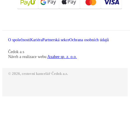
O společnosti
Kariéra
Partnerská sekce
Ochrana osobních údajů
Čedok a.s
Návrh a realizace webu
Axabee sp. z. o.o.
© 2026, cestovní kancelář Čedok a.s.