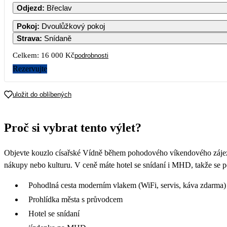
Odjezd
:
Břeclav
Pokoj
:
Dvoulůžkový pokoj
Strava
:
Snídaně
5
Celkem:
16 000 Kč
podrobnosti
Rezervujte
12
uložit do oblíbených
19
Proč si vybrat tento výlet?
26
Objevte kouzlo císařské Vídně během pohodového víkendového zájezd
nákupy nebo kulturu. V ceně máte hotel se snídaní i MHD, takže se 
Pohodlná cesta moderním vlakem (WiFi, servis, káva zdarma)
Prohlídka města s průvodcem
Hotel se snídaní