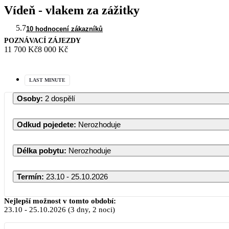
Vídeň - vlakem za zážitky
5.7
10 hodnocení zákazníků
POZNÁVACÍ ZÁJEZDY
11 700 Kč
8 000 Kč
LAST MINUTE
Osoby
:
2 dospělí
Odkud pojedete
:
Nerozhoduje
Délka pobytu
:
Nerozhoduje
Termín
:
23.10 - 25.10.2026
Nejlepší možnost v tomto období:
23.10
-
25.10.2026
(3 dny, 2 noci)
PO