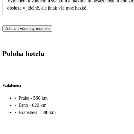
Vzhledem k vánočním svátkům a maximální obsazenosti trochu zm
obsluze v jídelně, ale jinak vše moc hezké.
Zobrazit všechny recenze
Poloha hotelu
Vzdálenost
•
Praha - 560 km
•
Brno - 620 km
•
Bratislava - 580 km