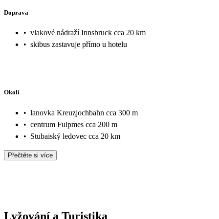
Doprava
•
vlakové nádraží Innsbruck cca 20 km
•
skibus zastavuje přímo u hotelu
Okolí
•
lanovka Kreuzjochbahn cca 300 m
•
centrum Fulpmes cca 200 m
•
Stubaiský ledovec cca 20 km
Přečtěte si více
Lyžování a Turistika