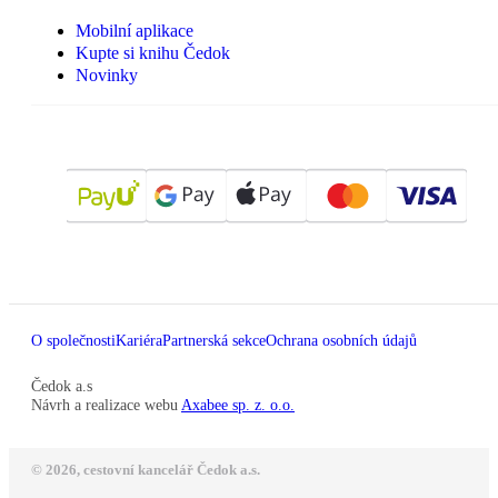
Mobilní aplikace
Kupte si knihu Čedok
Novinky
O společnosti
Kariéra
Partnerská sekce
Ochrana osobních údajů
Čedok a.s
Návrh a realizace webu
Axabee sp. z. o.o.
© 2026, cestovní kancelář Čedok a.s.