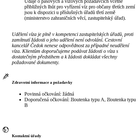
Údaje o pasových a vízových požadavcích včetně
přibližných lhůt pro vyřízení víz pro občany třetích zemí
jsou k dispozici u příslušných úřadů třetí země
(ministerstvo zahraničních věcí, zastupitelský úřad).
Udělení víza je plně v kompetenci zastupitelských úřadů, proti
zamítnutí žádosti o jeho udělení není odvolání. Cestovní
kancelář Čedok nenese odpovědnost za případné neudělení
víza. Klientům doporučujeme podávat žádosti o víza s
dostatečným předstihem a k žádosti dokládat všechny
požadované dokumenty.
Zdravotní informace a požadavky
Povinná očkování: žádná
Doporučená očkování: žloutenka typu A, žloutenka typu
B
Kontaktní úřady