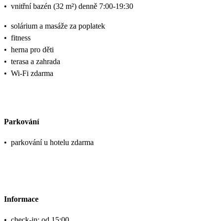
•
vnitřní bazén (32 m²) denně 7:00-19:30
•
solárium a masáže za poplatek
•
fitness
•
herna pro děti
•
terasa a zahrada
•
Wi-Fi zdarma
Parkování
•
parkování u hotelu zdarma
Informace
•
check-in: od 15:00