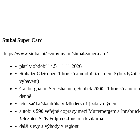
Stubai Super Card
https://www.stubai.at/cs/ubytovani/stubai-super-card/
•
platí v období 14.5. - 1.11.2026
•
Stubaier Gletscher: 1 horská a údolní jízda denně (bez lyžař
vybavení)
•
Galtbergbahn, Serlesbahnen, Schlick 2000:: 1 horská a údolní
denně
•
letní sáňkařská dráha v Miedersu 1 jízda za týden
•
autobus 590 veřejné dopravy mezi Mutterbergem a Innsbruc
železnice STB Fulpmes-Innsbruck zdarma
•
další slevy a výhody v regionu