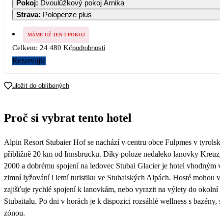
Pokoj
:
Dvoulůžkový pokoj Arnika
Strava
:
Polopenze plus
2
3
4
5
6
7
12 240
12 240
12 240
12 240
12 240
12 240
MÁME UŽ JEN 1 POKOJ
Celkem:
24 480 Kč
podrobnosti
9
10
11
12
13
14
12 240
12 240
12 240
12 240
12 240
12 240
Rezervujte
16
17
18
19
20
21
12 240
12 240
12 240
12 240
12 240
12 240
uložit do oblíbených
23
24
25
26
27
28
12 240
12 240
12 240
12 240
12 240
12 240
Proč si vybrat tento hotel
30
12 240
Alpin Resort Stubaier Hof se nachází v centru obce Fulpmes v tyrolsk
přibližně 20 km od Innsbrucku. Díky poloze nedaleko lanovky Kreuz
2000 a dobrému spojení na ledovec Stubai Glacier je hotel vhodný
zimní lyžování i letní turistiku ve Stubaiských Alpách. Hosté mohou v
zajišťuje rychlé spojení k lanovkám, nebo vyrazit na výlety do okolní
Stubaitalu. Po dni v horách je k dispozici rozsáhlé wellness s bazény,
zónou.