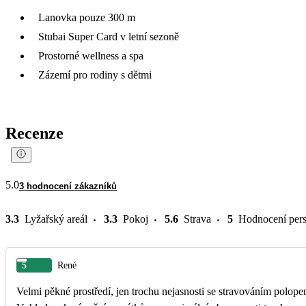
Lanovka pouze 300 m
Stubai Super Card v letní sezoně
Prostorné wellness a spa
Zázemí pro rodiny s dětmi
Recenze
5.0
3 hodnocení zákazníků
3.3
Lyžařský areál
3.3
Pokoj
5.6
Strava
5
Hodnocení per
5
René
Velmi pěkné prostředí, jen trochu nejasnosti se stravováním polope