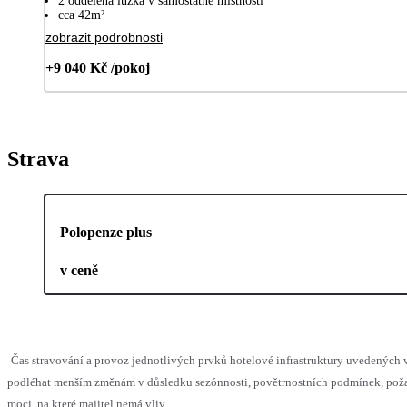
2 oddělená lůžka v samostatné místnosti
cca 42m²
zobrazit podrobnosti
+9 040 Kč /pokoj
Strava
Polopenze plus
v ceně
Čas stravování a provoz jednotlivých prvků hotelové infrastruktury uvedených
podléhat menším změnám v důsledku sezónnosti, povětrnostních podmínek, pož
moci, na které majitel nemá vliv.