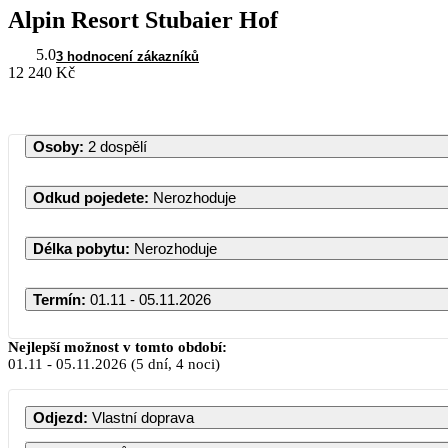
Alpin Resort Stubaier Hof
5.0
3 hodnocení zákazníků
12 240 Kč
Osoby
:
2 dospělí
Odkud pojedete
:
Nerozhoduje
Délka pobytu
:
Nerozhoduje
Termín
:
01.11 - 05.11.2026
Listopad 2026
Nejlepší možnost v tomto období:
01.11
-
05.11.2026
(5 dní, 4 noci)
PO
ÚT
ST
ČT
PÁ
SO
Odjezd
:
Vlastní doprava