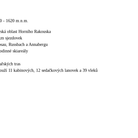
0 - 1620 m.n.m.
ařská oblast Horního Rakouska
km sjezdovek
osau, Russbach a Annabergu
odinné skiareály
řských tras
louží 11 kabinových, 12 sedačkových lanovek a 39 vleků