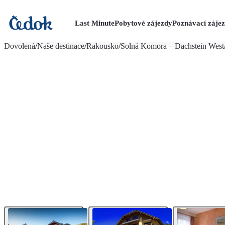
Last Minute
Pobytové zájezdy
Poznávací záje
více fotografií (7)
Dovolená
/
Naše destinace
/
Rakousko
/
Solná Komora – Dachstein West