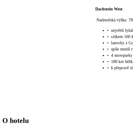
Dachstein West
Nadmořská výška: 78
•
největší lyž
•
celkem 160 
•
lanovky z G
•
spíše menší r
•
4 snowparky
•
180 km běžka
•
k přepravě s
O hotelu