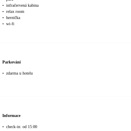
•
infračervená kabina
•
relax room
•
hernička
•
wi-fi
Parkování
•
zdarma u hotelu
Informace
•
check-in: od 15:00