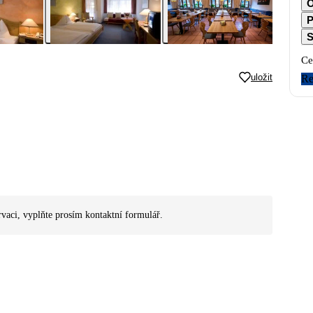
O
P
S
Ce
uložit
Re
rvaci, vyplňte prosím kontaktní formulář.