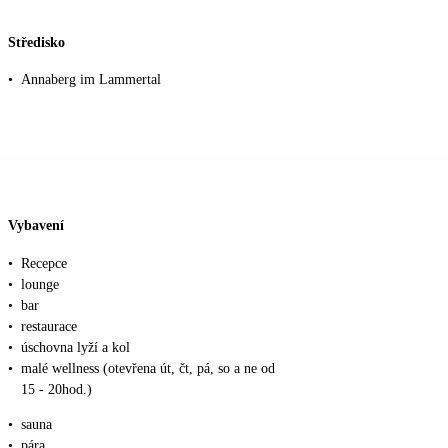
Středisko
•
Annaberg im Lammertal
Vybavení
•
Recepce
•
lounge
•
bar
•
restaurace
•
úschovna lyží a kol
•
malé wellness (otevřena út, čt, pá, so a ne od
15 - 20hod.)
•
sauna
•
pára