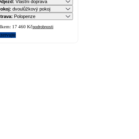
djezd
:
Vlastní doprava
okoj
:
dvoulůžkový pokoj
trava
:
Polopenze
lkem:
17 460 Kč
podrobnosti
zervujte