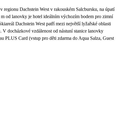
v regionu Dachstein West v rakouském Salcbursku, na úpatí
0 m od lanovky je hotel ideálním výchozím bodem pro zimní
Skiareál Dachstein West patří mezi největší lyžařské oblasti
tě. V docházkové vzdálenost od nástuní stanice lanovky
gau PLUS Card (vstup pro děti zdarma do Aqua Salza, Guest