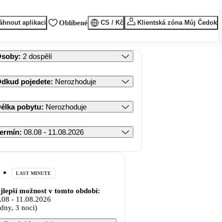
áhnout aplikaci
Oblíbené
CS / Kč
Klientská zóna Můj Čedok
Osoby
:
2 dospělí
dkud pojedete
:
Nerozhoduje
élka pobytu
:
Nerozhoduje
ermín
:
08.08 - 11.08.2026
LAST MINUTE
jlepší možnost v tomto období:
.08
-
11.08.2026
 dny, 3 noci)