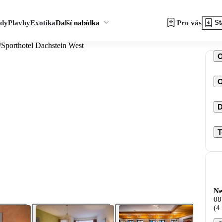
zdy
Plavby
Exotika
Další nabídka
Pro vás
St
/
Sporthotel Dachstein West
O
D
T
Ne
08
(4