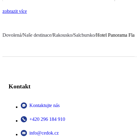
zobrazit více
Dovolená
/
Naše destinace
/
Rakousko
/
Salcbursko
/
Hotel Panorama Fla
Kontakt
Kontaktujte nás
+420 296 184 910
info@cedok.cz