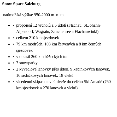
Snow Space Salzburg
nadmořská výška: 950-2000 m. n. m.
•
propojení 12 vrcholů a 5 údolí (Flachau, St.Johann-
Alpendorf, Wagrain, Zauchensee a Flachauwinkl)
•
celkem 210 km sjezdovek
•
79 km modrých, 103 km červených a 8 km černých
sjezdovek
•
v oblasti 260 km běžeckých tratí
•
3 snowparky
•
2 kyvadlové lanovky přes údolí, 9 kabinkových lanovek,
16 sedačkových lanovek, 18 vleků
•
vícedenní skipas otevírá dveře do celého Ski Amadé (760
km sjezdovek a 270 lanovek a vleků)