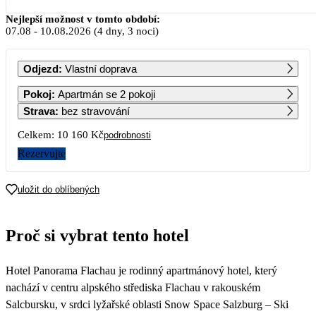
Srpen 2026
Nejlepší možnost v tomto období:
07.08
-
10.08.2026
(4 dny, 3 noci)
PO
ÚT
ST
ČT
PÁ
SO
NE
Odjezd
:
Vlastní doprava
1
2
Pokoj
:
Apartmán se 2 pokoji
Strava
:
bez stravování
3
4
5
6
7
8
9
Celkem:
10 160 Kč
podrobnosti
5 080
5 080
5 080
Rezervujte
10
11
12
13
14
15
16
5 080
5 080
5 080
5 080
5 000
4 920
4 390
uložit do oblíbených
17
18
19
20
21
22
23
4 390
4 390
4 390
4 390
4 390
4 390
4 390
Proč si vybrat tento hotel
24
25
26
27
28
29
30
4 390
4 390
4 390
4 390
4 390
4 390
4 390
Hotel Panorama Flachau je rodinný apartmánový hotel, který
31
4 390
nachází v centru alpského střediska Flachau v rakouském
Salcbursku, v srdci lyžařské oblasti Snow Space Salzburg – Ski