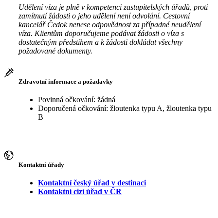
Udělení víza je plně v kompetenci zastupitelských úřadů, proti
zamítnutí žádosti o jeho udělení není odvolání. Cestovní
kancelář Čedok nenese odpovědnost za případné neudělení
víza. Klientům doporučujeme podávat žádosti o víza s
dostatečným předstihem a k žádosti dokládat všechny
požadované dokumenty.
Zdravotní informace a požadavky
Povinná očkování: žádná
Doporučená očkování: žloutenka typu A, žloutenka typu
B
Kontaktní úřady
Kontaktní český úřad v destinaci
Kontaktní cizí úřad v ČR