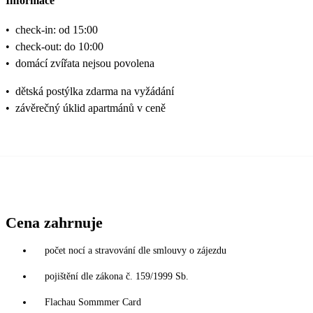
Informace
•
check-in: od 15:00
•
check-out: do 10:00
•
domácí zvířata nejsou povolena
•
dětská postýlka zdarma na vyžádání
•
závěrečný úklid apartmánů v ceně
Cena zahrnuje
počet nocí a stravování dle smlouvy o zájezdu
pojištění dle zákona č. 159/1999 Sb.
Flachau Sommmer Card