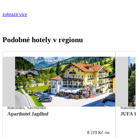
zobrazit více
Podobné hotely v regionu
Rakousko
,
Salcbursko
Rakousko
Aparthotel Jagdhof
JUFA Ho
8 219 Kč
/os.