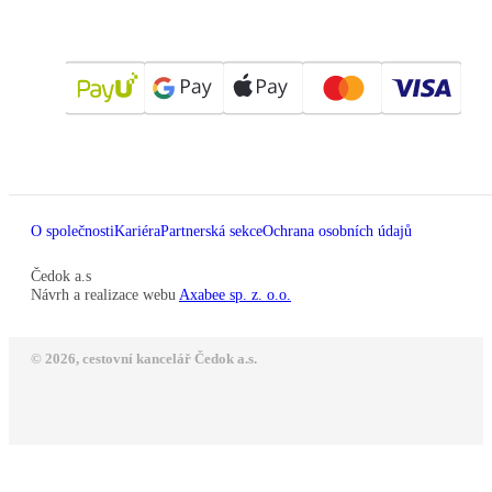
O společnosti
Kariéra
Partnerská sekce
Ochrana osobních údajů
Čedok a.s
Návrh a realizace webu
Axabee sp. z. o.o.
© 2026, cestovní kancelář Čedok a.s.