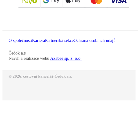
O společnosti
Kariéra
Partnerská sekce
Ochrana osobních údajů
Čedok a.s
Návrh a realizace webu
Axabee sp. z. o.o.
© 2026, cestovní kancelář Čedok a.s.