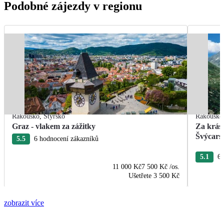
Podobné zájezdy v regionu
Rakousko
,
Štýrsko
Rakousko
Graz - vlakem za zážitky
Za krás
Švýcars
5.5
6 hodnocení zákazníků
5.1
67
11 000 Kč
7 500 Kč
/os.
Ušetřete
3 500 Kč
zobrazit více