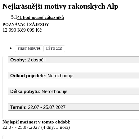
Nejkrásnější motivy rakouských Alp
5.1
41 hodnocení zákazníků
POZNÁVACÍ ZÁJEZDY
12 990 Kč
9 099 Kč
FIRST MINUTE
LÉTO 2027
Osoby
:
2 dospělí
Odkud pojedete
:
Nerozhoduje
Délka pobytu
:
Nerozhoduje
Termín
:
22.07 - 25.07.2027
Nejlepší možnost v tomto období:
22.07
-
25.07.2027
(4 dny, 3 noci)