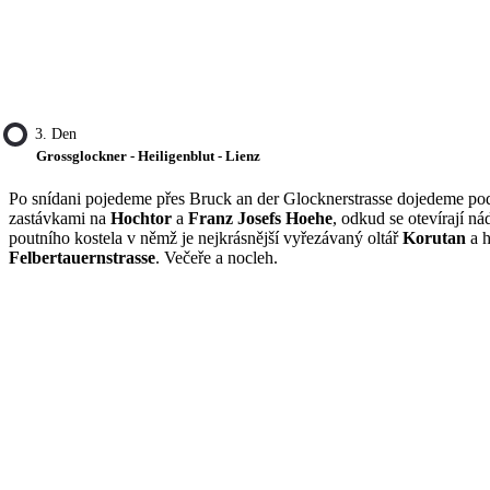
3. Den
Grossglockner - Heiligenblut - Lienz
Po snídani pojedeme přes Bruck an der Glocknerstrasse dojedeme p
zastávkami na
Hochtor
a
Franz Josefs Hoehe
, odkud se otevírají 
poutního kostela v němž je nejkrásnější vyřezávaný oltář
Korutan
a h
Felbertauernstrasse
. Večeře a nocleh.