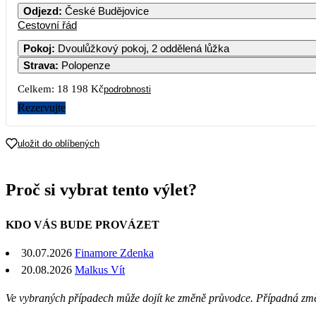
Odjezd
:
České Budějovice
Cestovní řád
Pokoj
:
Dvoulůžkový pokoj, 2 oddělená lůžka
Strava
:
Polopenze
Celkem:
18 198 Kč
podrobnosti
Rezervujte
uložit do oblíbených
Proč si vybrat tento výlet?
KDO VÁS BUDE PROVÁZET
30.07.2026
Finamore Zdenka
20.08.2026
Malkus Vít
Ve vybraných případech může dojít ke změně průvodce. Případná zm