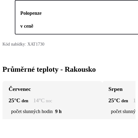
Polopenze
v ceně
Kód nabídky:
XAT1730
Průměrné teploty - Rakousko
Červenec
Srpen
25
°C
14
°C
25
°C
1
den
noc
den
počet slunných hodin
9 h
počet slunnýc