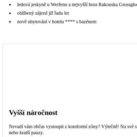
ledová jeskyně u Werfenu a nejvyšší hora Rakouska Grossgl
oblíbený zájezd již řadu let
nově ubytování v hotelu **** s bazénem
Vyšší náročnost
Nevadí vám občas vystoupit z komfortní zóny? Výtečně! Na své si 
nebo kratší pauzy.