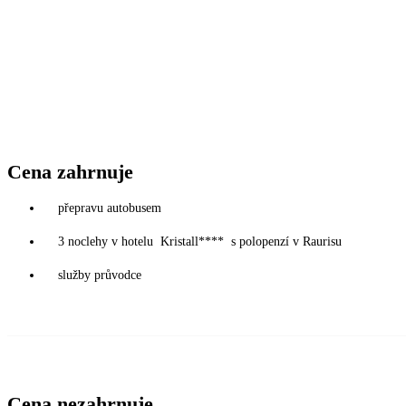
Cena zahrnuje
přepravu autobusem
3 noclehy v hotelu Kristall**** s polopenzí v Raurisu
služby průvodce
Cena nezahrnuje