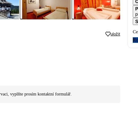
O
P
p
S
Ce
uložit
Re
rvaci, vyplňte prosím kontaktní formulář.