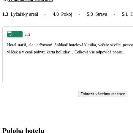
1.3
Lyžařský areál
4.8
Pokoj
5.3
Strava
5.1
H
5
Jiří
Hotel starší, ale udržovaný. Snídaně hotelová klasika, večeře skvělé, personál ochotný, úklid každý den. V
vláček a v ceně pobytu karta holliday+. Celkově vše odpovídá popisu.
Zobrazit všechny recenze
Poloha hotelu