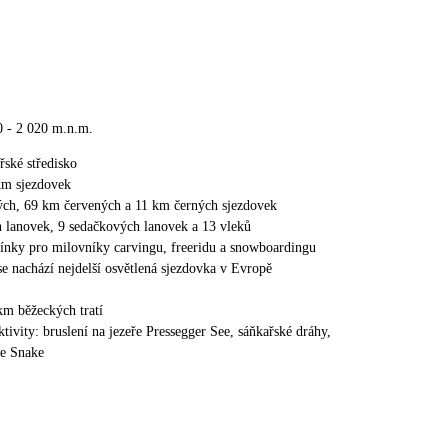
0 - 2 020 m.n.m.
řské středisko
km sjezdovek
ch, 69 km červených a 11 km černých sjezdovek
 lanovek, 9 sedačkových lanovek a 13 vleků
ínky pro milovníky carvingu, freeridu a snowboardingu
se nachází nejdelší osvětlená sjezdovka v Evropě
 km běžeckých tratí
ktivity: bruslení na jezeře Pressegger See, sáňkařské dráhy,
he Snake