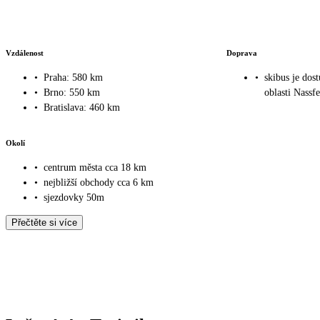
Vzdálenost
Doprava
•
Praha: 580 km
•
skibus je dos
•
Brno: 550 km
oblasti Nassfe
•
Bratislava: 460 km
Okolí
•
centrum města cca 18 km
•
nejbližší obchody cca 6 km
•
sjezdovky 50m
Přečtěte si více