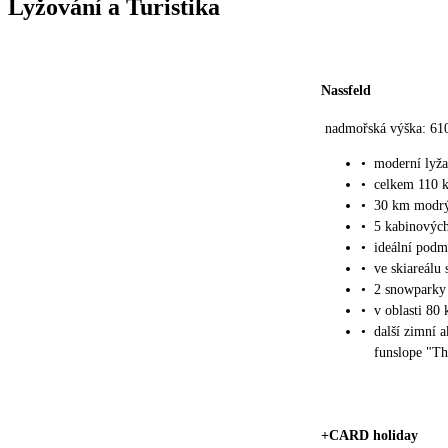
Lyžování a Turistika
Nassfeld
nadmořská výška: 61
•
moderní lyža
•
celkem 110 
•
30 km modrý
•
5 kabinových
•
ideální podm
•
ve skiareálu 
•
2 snowparky
•
v oblasti 80
•
další zimní a
funslope "T
+CARD holiday