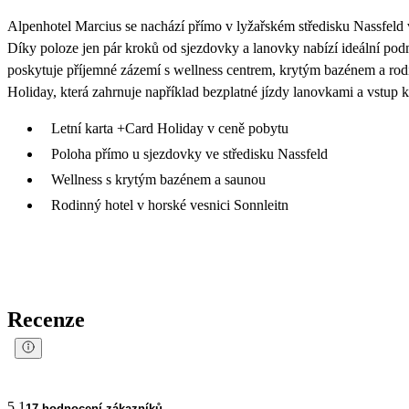
Alpenhotel Marcius se nachází přímo v lyžařském středisku Nassfeld 
Díky poloze jen pár kroků od sjezdovky a lanovky nabízí ideální po
poskytuje příjemné zázemí s wellness centrem, krytým bazénem a rodi
Holiday, která zahrnuje například bezplatné jízdy lanovkami a vstup k
Letní karta +Card Holiday v ceně pobytu
Poloha přímo u sjezdovky ve středisku Nassfeld
Wellness s krytým bazénem a saunou
Rodinný hotel v horské vesnici Sonnleitn
Recenze
5.1
17 hodnocení zákazníků