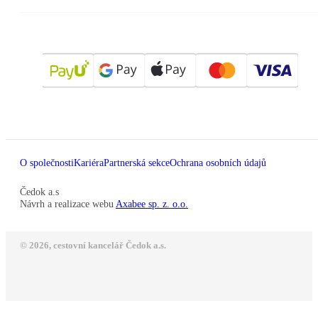
O společnosti
Kariéra
Partnerská sekce
Ochrana osobních údajů
Čedok a.s
Návrh a realizace webu
Axabee sp. z. o.o.
© 2026, cestovní kancelář Čedok a.s.