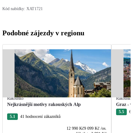
Kód nabídky:
XAT1721
Podobné zájezdy v regionu
Rakousko
Rakousko
Nejkrásnější motivy rakouských Alp
Graz - v
5.5
6 
5.1
41 hodnocení zákazníků
12 990 Kč
9 099 Kč
/os.