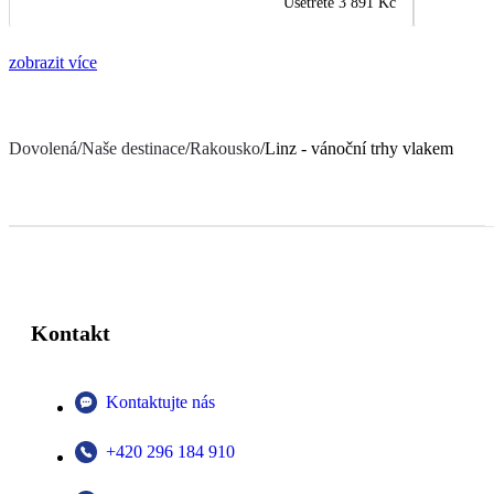
Ušetřete
3 891 Kč
zobrazit více
Dovolená
/
Naše destinace
/
Rakousko
/
Linz - vánoční trhy vlakem
Kontakt
Kontaktujte nás
+420 296 184 910