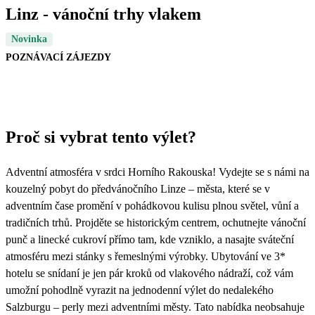
Linz - vánoční trhy vlakem
Novinka
POZNÁVACÍ ZÁJEZDY
Proč si vybrat tento výlet?
Adventní atmosféra v srdci Horního Rakouska! Vydejte se s námi na
kouzelný pobyt do předvánočního Linze – města, které se v
adventním čase promění v pohádkovou kulisu plnou světel, vůní a
tradičních trhů. Projděte se historickým centrem, ochutnejte vánoční
punč a linecké cukroví přímo tam, kde vzniklo, a nasajte sváteční
atmosféru mezi stánky s řemeslnými výrobky. Ubytování ve 3*
hotelu se snídaní je jen pár kroků od vlakového nádraží, což vám
umožní pohodlně vyrazit na jednodenní výlet do nedalekého
Salzburgu – perly mezi adventními městy. Tato nabídka neobsahuje