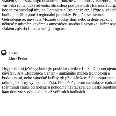
vlakem se do Salzburgu dostanete přibližně za hodinu. V Salzburgu n
vás čeká romantická adventní atmosféra pod pevností Hohensalzburg,
kde se rozprostírají trhy na Domplatz a Residenzplatz. Užijte si vánoč
hudbu, tradiční punč i regionální produkty. Projděte se slavnou
Getreidegasse, navštivte Mozartův rodný dům nebo si dejte pauzu v
některé z místních kaváren s atmosférou starého Rakouska. Večer náv
vlakem zpět do Linze a volný program.
3. Den
Linz - Praha
Dopoledne si ještě vychutnejte poslední chvíle v Linzi. Doporučujem
návštěvu Ars Electronica Center – unikátního muzea technologií a
budoucnosti, nebo vánočně laděný trh před zámkem Schlossmuseum,
odkud je krásný výhled na město. Po obědě přesun na vlakové nádraž
(pár minut chůze od hotelu) a pohodlný návrat zpět do České republik
kam dorazíte v odpoledních až večerních hodinách.