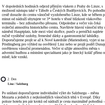
V dopoledních hodinách odjezd přímým vlakem z Prahy do Linze, s
možností nástupu také v Táboře a Českých Budějovicích. Po pohodl
cestě dorazíte do centra vánočně vyzdobeného Linze, kde se během p
minut od nádraží ubytujete ve 3* hotelu v těsné blízkosti vlakového
terminálu – bez zdlouhavého přesunu. Odpoledne a večer vás čeká
sváteční atmosféra historického centra. Navštivte hlavní vánoční trhy 
náměstí Hauptplatz, kde mezi vůní skořice, punče a perníčků najdete
ručně vyráběné ozdoby, řemeslné dárky a gastronomické lahůdky.
Doporučujeme projít se až k Nové katedrále (Mariendom), vyjet si na
Pöstlingberg pro výhled na osvětlený Linz nebo se projít podél Dunaj
osvětlenou vánoční promenádou. Večer si užijte atmosféru města s
adventní hudbou a místními specialitami jako je linecký koláč přímo 
místě, kde vznikl.
2. Den
Linz / Salzburg
Po snídani doporučujeme individuální výlet do Salzburgu – města
Mozarta a jedněch z nejkrásnějších vánočních trhů v Evropě. Díky
poloze hotelu jen pár kroků od nádraží je cesta maximálně pohodlná 