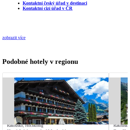
Kontaktní český úřad v destinaci
Kontaktní cizí úřad v ČR
zobrazit více
Podobné hotely v regionu
Rakousko
,
Hochkönig
Rakousko