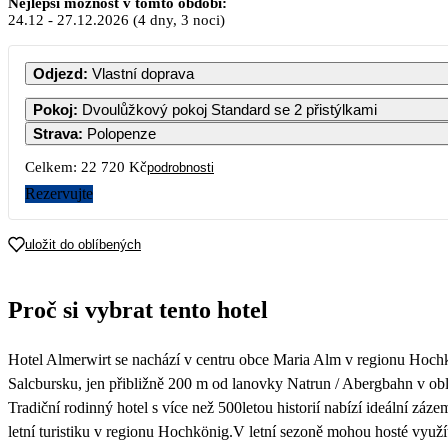
Nejlepší možnost v tomto období:
24.12
-
27.12.2026
(4 dny, 3 noci)
PO
ÚT
ST
ČT
PÁ
SO
NE
Odjezd
:
Vlastní doprava
1
2
3
4
5
6
Pokoj
:
Dvoulůžkový pokoj Standard se 2 přistýlkami
Strava
:
Polopenze
7
8
9
10
11
12
13
Celkem:
22 720 Kč
podrobnosti
Rezervujte
14
15
16
17
18
19
20
11 88
uložit do oblíbených
21
22
23
24
25
26
27
11 360
16 44
Proč si vybrat tento hotel
28
29
30
31
11 360
Hotel Almerwirt se nachází v centru obce Maria Alm v regionu Hoc
Salcbursku, jen přibližně 200 m od lanovky Natrun / Abergbahn v obl
Tradiční rodinný hotel s více než 500letou historií nabízí ideální záze
letní turistiku v regionu Hochkönig.V letní sezoně mohou hosté využ