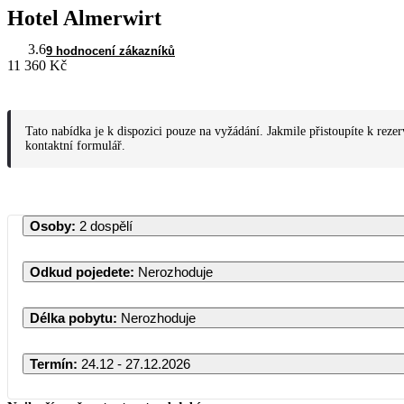
Hotel Almerwirt
3.6
9 hodnocení zákazníků
11 360 Kč
Tato nabídka je k dispozici pouze na vyžádání. Jakmile přistoupíte k reze
kontaktní formulář.
Osoby
:
2 dospělí
Odkud pojedete
:
Nerozhoduje
Délka pobytu
:
Nerozhoduje
Termín
:
24.12 - 27.12.2026
Prosinec 2026