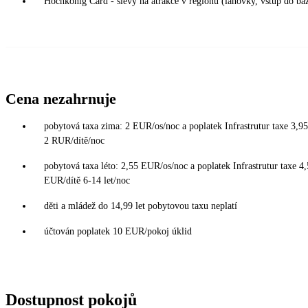
Hochkönig Card - slevy na atrakce v regionu (lanovky, vstup do ba
Cena nezahrnuje
pobytová taxa zima: 2 EUR/os/noc a poplatek Infrastrutur taxe 3,9
2 RUR/dítě/noc
pobytová taxa léto: 2,55 EUR/os/noc a poplatek Infrastrutur taxe 4
EUR/dítě 6-14 let/noc
děti a mládež do 14,99 let pobytovou taxu neplatí
účtován poplatek 10 EUR/pokoj úklid
Dostupnost pokojů