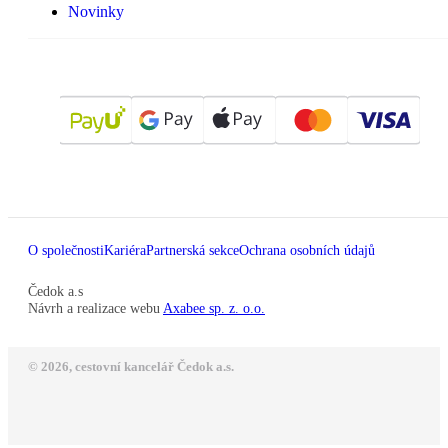
Novinky
O společnosti
Kariéra
Partnerská sekce
Ochrana osobních údajů
Čedok a.s
Návrh a realizace webu
Axabee sp. z. o.o.
© 2026, cestovní kancelář Čedok a.s.