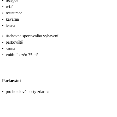
•
recepce
•
wi-fi
•
restaurace
•
kavárna
•
terasa
•
úschovna sportovního vybavení
•
parkoviště
•
sauna
•
vnitřní bazén 35 m²
Parkování
•
pro hotelové hosty zdarma