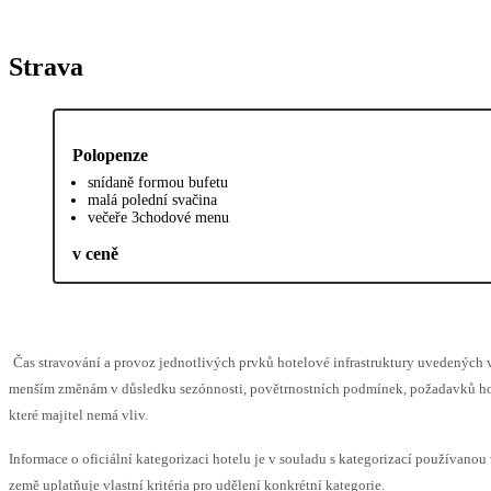
Strava
Polopenze
snídaně formou bufetu
malá polední svačina
večeře 3chodové menu
v ceně
Čas stravování a provoz jednotlivých prvků hotelové infrastruktury uvedených
menším změnám v důsledku sezónnosti, povětrnostních podmínek, požadavků hos
které majitel nemá vliv.
Informace o oficiální kategorizaci hotelu je v souladu s kategorizací používanou
země uplatňuje vlastní kritéria pro udělení konkrétní kategorie.