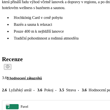
která přináší řadu výhod včetně lanovek a dopravy v regionu, a po dn
hotelovém wellness s bazénem a saunou.
Hochkönig Card v ceně pobytu
Bazén a sauna k relaxaci
Pouze 400 m k nejbližší lanovce
Tradiční pohostinnost a rodinná atmosféra
Recenze
3.6
9 hodnocení zákazníků
2.6
Lyžařský areál
3.6
Pokoj
3.5
Strava
3.6
Hodnocení pe
2
Pavel