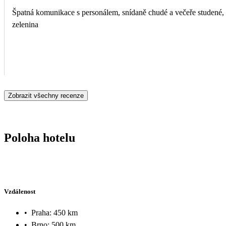
Špatná komunikace s personálem, snídaně chudé a večeře studené, žádné ovoce ani
zelenina
Zobrazit všechny recenze
Poloha hotelu
Vzdálenost
•
Praha: 450 km
•
Brno: 500 km