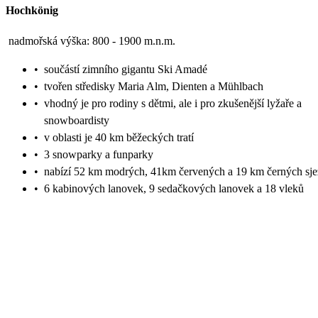
Hochkönig
nadmořská výška: 800 - 1900 m.n.m.
•
součástí zimního gigantu Ski Amadé
•
tvořen středisky Maria Alm, Dienten a Mühlbach
•
vhodný je pro rodiny s dětmi, ale i pro zkušenější lyžaře a
snowboardisty
•
v oblasti je 40 km běžeckých tratí
•
3 snowparky a funparky
•
nabízí 52 km modrých, 41km červených a 19 km černých sj
•
6 kabinových lanovek, 9 sedačkových lanovek a 18 vleků