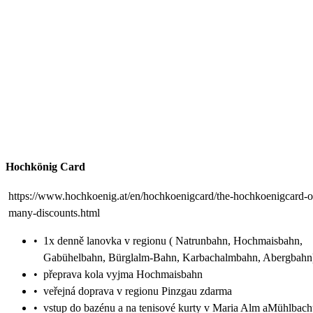
Hochkönig Card
https://www.hochkoenig.at/en/hochkoenigcard/the-hochkoenigcard-o
many-discounts.html
•
1x denně lanovka v regionu ( Natrunbahn, Hochmaisbahn,
Gabühelbahn, Bürglalm-Bahn, Karbachalmbahn, Abergbahn
•
přeprava kola vyjma Hochmaisbahn
•
veřejná doprava v regionu Pinzgau zdarma
•
vstup do bazénu a na tenisové kurty v Maria Alm aMühlbac