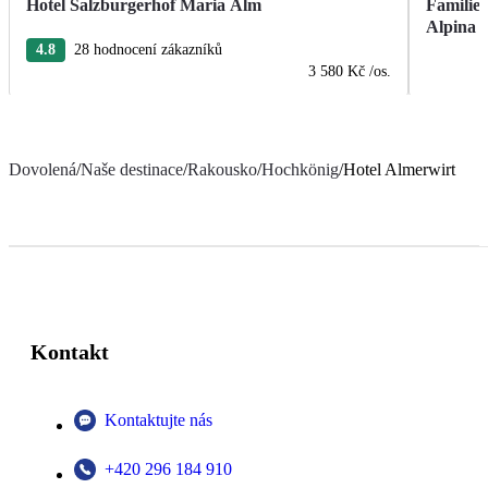
Hotel Salzburgerhof Maria Alm
Familie
Alpina
4.8
28 hodnocení zákazníků
3 580 Kč
/os.
Dovolená
/
Naše destinace
/
Rakousko
/
Hochkönig
/
Hotel Almerwirt
Kontakt
Kontaktujte nás
+420 296 184 910