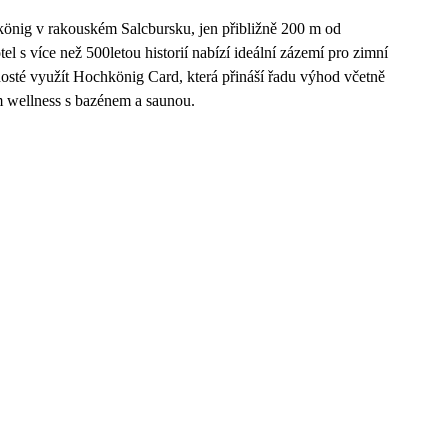
könig v rakouském Salcbursku, jen přibližně 200 m od
l s více než 500letou historií nabízí ideální zázemí pro zimní
hosté využít Hochkönig Card, která přináší řadu výhod včetně
m wellness s bazénem a saunou.