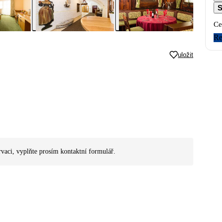
S
Ce
Re
uložit
rvaci, vyplňte prosím kontaktní formulář.