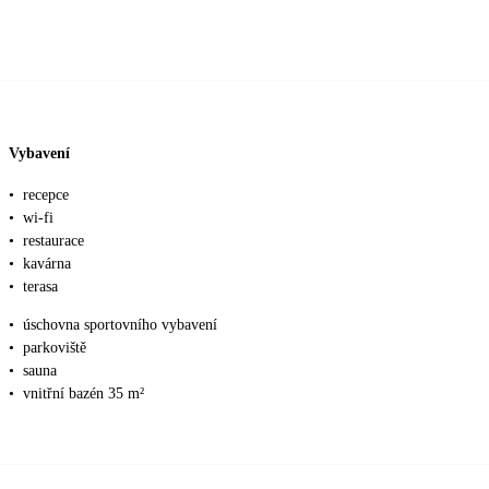
Vybavení
•
recepce
•
wi-fi
•
restaurace
•
kavárna
•
terasa
•
úschovna sportovního vybavení
•
parkoviště
•
sauna
•
vnitřní bazén 35 m²