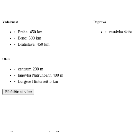
Vzdálenost
Doprava
•
Praha: 450 km
•
zastávka skib
•
Brno: 500 km
•
Bratislava: 450 km
Okolí
•
centrum 200 m
•
lanovka Natrunbahn 400 m
•
Bergsee Hinterreit 5 km
Přečtěte si více