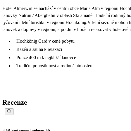
Hotel Almerwirt se nachází v centru obce Maria Alm v regionu Hoch
lanovky Natrun / Abergbahn v oblasti Ski amadé. Tradiční rodinný hote
lyžování i letní turistiku v regionu Hochkönig.V letní sezoně mohou 
lanovek a dopravy v regionu, a po dni v horách relaxovat v hotelové
Hochkönig Card v ceně pobytu
Bazén a sauna k relaxaci
Pouze 400 m k nejbližší lanovce
Tradiční pohostinnost a rodinná atmosféra
Recenze
3.6
9 hodnocení zákazníků