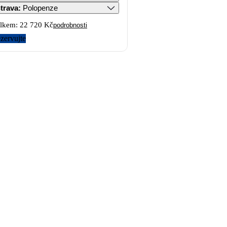
trava
:
Polopenze
lkem:
22 720 Kč
podrobnosti
zervujte