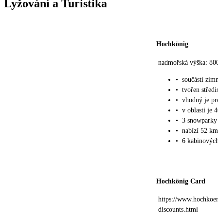
Lyžování a Turistika
Hochkönig
nadmořská výška: 80
•
součástí zim
•
tvořen střed
•
vhodný je pro
•
v oblasti je 
•
3 snowparky
•
nabízí 52 k
•
6 kabinových
Hochkönig Card
https://www.hochkoen
discounts.html