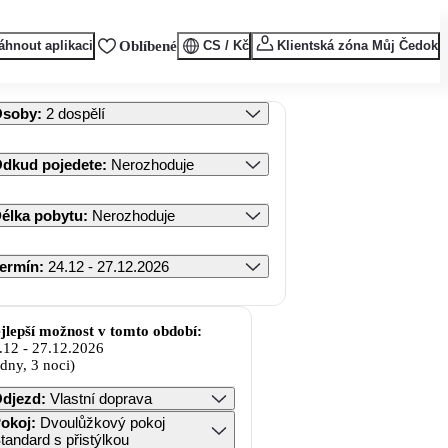
áhnout aplikaci
Oblíbené
CS / Kč
Klientská zóna Můj Čedok
Osoby
:
2 dospělí
dkud pojedete
:
Nerozhoduje
élka pobytu
:
Nerozhoduje
ermín
:
24.12 - 27.12.2026
jlepší možnost v tomto období:
.12
-
27.12.2026
 dny, 3 noci)
djezd
:
Vlastní doprava
okoj
:
Dvoulůžkový pokoj
tandard s přistýlkou