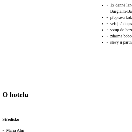
•
1x denně lan
Bürglalm-Ba
•
přeprava ko
•
veřejná dopr
•
vstup do baz
•
zdarma bobo
•
slevy u part
O hotelu
Středisko
•
Maria Alm