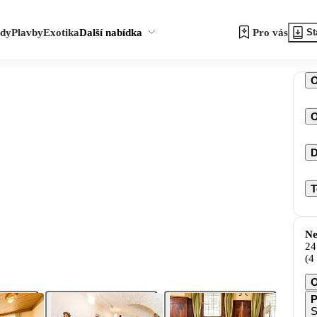
zdy
Plavby
Exotika
Další nabídka
Pro vás
St
O
D
T
Ne
24
(4
O
P
S