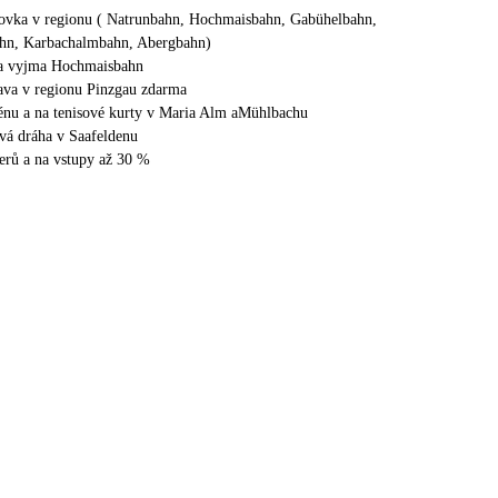
ovka v regionu ( Natrunbahn, Hochmaisbahn, Gabühelbahn,
hn, Karbachalmbahn, Abergbahn)
la vyjma Hochmaisbahn
ava v regionu Pinzgau zdarma
énu a na tenisové kurty v Maria Alm aMühlbachu
vá dráha v Saafeldenu
nerů a na vstupy až 30 %