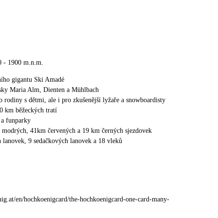
0 - 1900 m.n.m.
ního gigantu Ski Amadé
isky Maria Alm, Dienten a Mühlbach
 rodiny s dětmi, ale i pro zkušenější lyžaře a snowboardisty
40 km běžeckých tratí
 a funparky
m modrých, 41km červených a 19 km černých sjezdovek
 lanovek, 9 sedačkových lanovek a 18 vleků
ig.at/en/hochkoenigcard/the-hochkoenigcard-one-card-many-