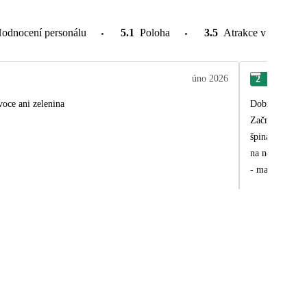
odnocení personálu
5.1
Poloha
3.5
Atrakce v okolí
úno 2026
2
Jan
, žádné ovoce ani zelenina
Dobrý den, Nepatřím mezi osoby, které musí davat recenze, ale tady Vam to napsat musím, ať nemáte víc nespokojených zákazníků.
Začnu tím dobrým..
špinavý koberec
na něm nedalo p
- matrace byly
- snídaně byla
okurka, ovocný
večeře byla je
jídlo špagety s petzelk
mrkni a kousky
okurka, salát, ře
byl hrozně chlorovaný děti měl
nehrála vůbec - dobré bylo možnost využít další ručník a prostěradla primo na místě - nevýhoda nedalo se kde převléknout a kde si