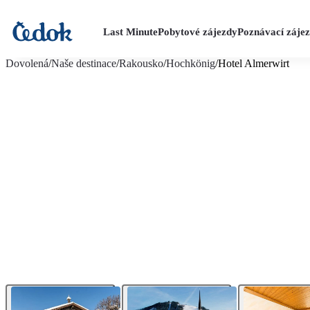
Last Minute
Pobytové zájezdy
Poznávací záje
více fotografií (14)
Dovolená
/
Naše destinace
/
Rakousko
/
Hochkönig
/
Hotel Almerwirt