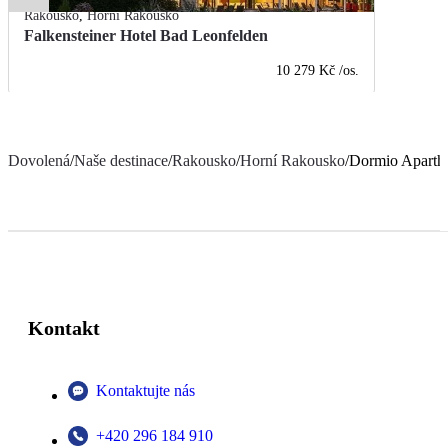
Rakousko
,
Horní Rakousko
Falkensteiner Hotel Bad Leonfelden
10 279 Kč
/os.
Dovolená
/
Naše destinace
/
Rakousko
/
Horní Rakousko
/
Dormio Apartho
Kontakt
Kontaktujte nás
+420 296 184 910