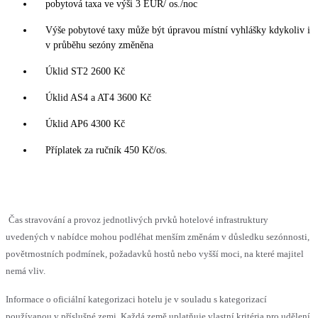
pobytová taxa ve výši 3 EUR/ os./noc
Výše pobytové taxy může být úpravou místní vyhlášky kdykoliv i
v průběhu sezóny změněna
Úklid ST2 2600 Kč
Úklid AS4 a AT4 3600 Kč
Úklid AP6 4300 Kč
Příplatek za ručník 450 Kč/os.
Čas stravování a provoz jednotlivých prvků hotelové infrastruktury
uvedených v nabídce mohou podléhat menším změnám v důsledku sezónnosti,
povětrnostních podmínek, požadavků hostů nebo vyšší moci, na které majitel
nemá vliv.
Informace o oficiální kategorizaci hotelu je v souladu s kategorizací
používanou v příslušné zemi. Každá země uplatňuje vlastní kritéria pro udělení