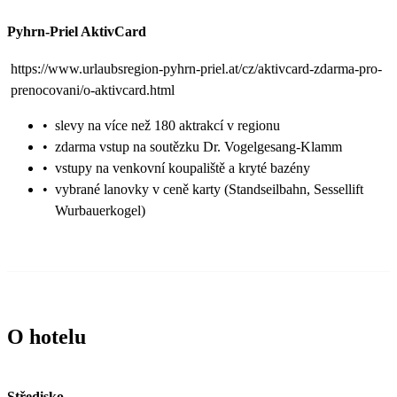
Pyhrn-Priel AktivCard
https://www.urlaubsregion-pyhrn-priel.at/cz/aktivcard-zdarma-pro-
prenocovani/o-aktivcard.html
•
slevy na více než 180 aktrakcí v regionu
•
zdarma vstup na soutězku Dr. Vogelgesang-Klamm
•
vstupy na venkovní koupaliště a kryté bazény
•
vybrané lanovky v ceně karty (Standseilbahn, Sessellift
Wurbauerkogel)
O hotelu
Středisko