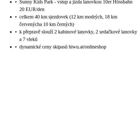
•
Sunny Kids Park - vstup a jízda lanovkou 10er Hössbahn
20 EUR/den
•
celkem 40 km sjezdovek (12 km modrých, 18 km
červenýcha 10 km černých)
•
k přepravě slouží 2 kabinové lanovky, 2 sedačkové lanovky
a 7 vleků
•
dynamické ceny skipasů hiwu.at/onlineshop