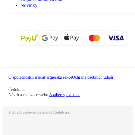
Novinky
O společnosti
Kariéra
Partnerská sekce
Ochrana osobních údajů
Čedok a.s
Návrh a realizace webu
Axabee sp. z. o.o.
© 2026, cestovní kancelář Čedok a.s.