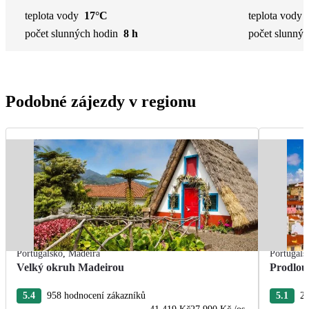
teplota vody
17°C
teplota vody
počet slunných hodin
8 h
počet slunnýc
Podobné zájezdy v regionu
Portugalsko
,
Madeira
Portugals
Velký okruh Madeirou
Prodlou
5.4
958 hodnocení zákazníků
5.1
24