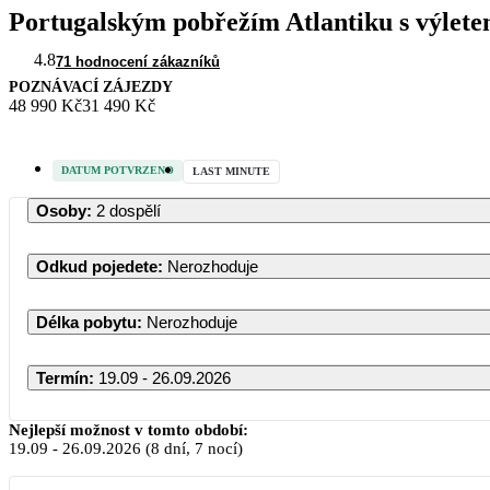
Portugalským pobřežím Atlantiku s výlete
4.8
71 hodnocení zákazníků
POZNÁVACÍ ZÁJEZDY
48 990 Kč
31 490 Kč
DATUM POTVRZENO
LAST MINUTE
Osoby
:
2 dospělí
Odkud pojedete
:
Nerozhoduje
Délka pobytu
:
Nerozhoduje
Termín
:
19.09 - 26.09.2026
Nejlepší možnost v tomto období:
19.09
-
26.09.2026
(8 dní, 7 nocí)