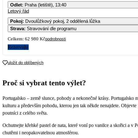
Odlet
:
Praha (letiště), 13:40
Letový řád
Pokoj
:
Dvoulůžkový pokoj, 2 oddělená lůžka
Strava
:
Stravování dle programu
Celkem:
62 980 Kč
podrobnosti
Rezervujte
uložit do oblíbených
Proč si vybrat tento výlet?
Portugalsko – země slunce, pohody a nekonečné krásy. Portugalsko má
kulturu a především pohodu, kterou jen tak někde nenajdete. Objevte 
poutníci z celého světa.
Ochutnejte křehké pastel de nata, které voní po vanilce a skořici a 
chutěmi i neopakovatelnou atmosférou.