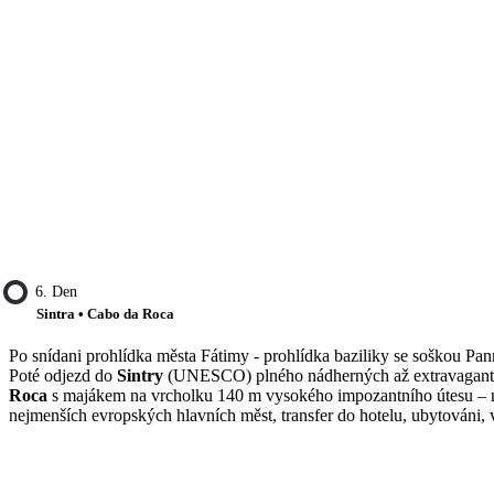
6. Den
Sintra • Cabo da Roca
Po snídani prohlídka města Fátimy - prohlídka baziliky se soškou Panny
Poté odjezd do
Sintry
(UNESCO) plného nádherných až extravagantníc
Roca
s majákem na vrcholku 140 m vysokého impozantního útesu – ne
nejmenších evropských hlavních měst, transfer do hotelu, ubytováni, 