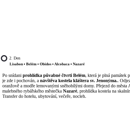
2. Den
Lisabon • Belém • Obidos • Alcobaca • Nazaré
Po snídani
prohlídka půvabné čtvrti Belém
, která je plná památek 
je zde i pochován, a
návštěva kostela kláštera sv. Jenonýma.
. Odje
oranžově a modře lemovanými sněhobílými domy. Přejezd do města
malebného rybářského městečka
Nazaré
, prohlídka kostela na skaln
Transfer do hotelu, ubytování, večeře, nocleh.