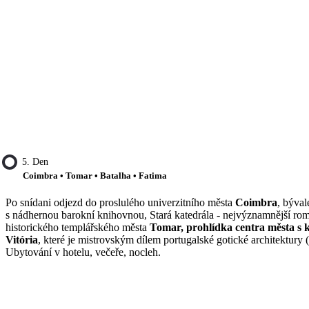
5. Den
Coimbra • Tomar • Batalha • Fatima
Po snídani odjezd do proslulého univerzitního města
Coimbra
, býva
s nádhernou barokní knihovnou, Stará katedrála - nejvýznamnější ro
historického templářského města
Tomar, prohlídka centra města s 
Vitória
, které je mistrovským dílem portugalské gotické architektu
Ubytování v hotelu, večeře, nocleh.