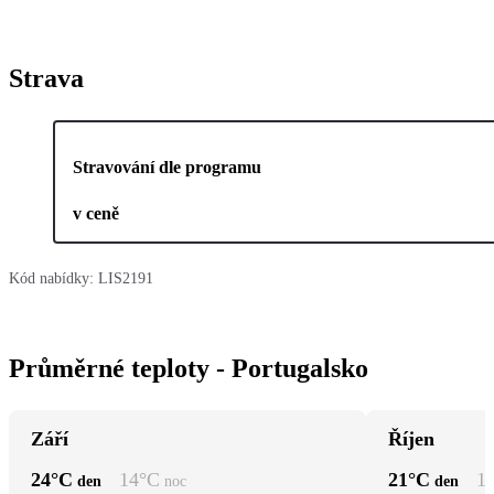
Strava
Stravování dle programu
v ceně
Kód nabídky:
LIS2191
Průměrné teploty - Portugalsko
Září
Říjen
24
°C
14
°C
21
°C
1
den
noc
den