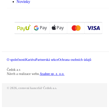
Novinky
O společnosti
Kariéra
Partnerská sekce
Ochrana osobních údajů
Čedok a.s
Návrh a realizace webu
Axabee sp. z. o.o.
© 2026, cestovní kancelář Čedok a.s.