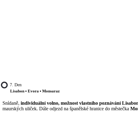
7. Den
Lisabon • Evora • Monsaraz
Snídaně,
individuální volno, možnost vlastního poznávání Lisabo
maurských uliček. Dále odjezd na španělské hranice do městečka
Mo