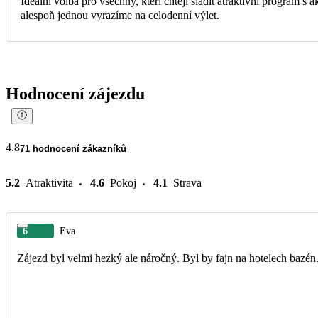
Ideální volba pro všechny, kteří chtějí sladit atraktivní program s
alespoň jednou vyrazíme na celodenní výlet.
Hodnocení zájezdu
4.8
71 hodnocení zákazníků
5.2
Atraktivita
4.6
Pokoj
4.1
Strava
6
Eva
Zájezd byl velmi hezký ale náročný. Byl by fajn na hotelech bazén