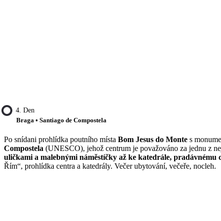
4. Den
Braga • Santiago de Compostela
Po snídani prohlídka poutního místa
Bom Jesus do Monte
s monumen
Compostela
(UNESCO), jehož centrum je považováno za jednu z nejkr
uličkami a malebnými náměstíčky až ke katedrále, pradávnému cí
Řím“, prohlídka centra a katedrály. Večer ubytování, večeře, nocleh.