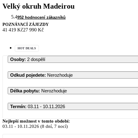
Velký okruh Madeirou
5.4
952 hodnocení zákazníků
POZNÁVACÍ ZÁJEZDY
41 419 Kč
27 990 Kč
HOT DEALS
Osoby
:
2 dospělí
Odkud pojedete
:
Nerozhoduje
Délka pobytu
:
Nerozhoduje
Termín
:
03.11 - 10.11.2026
Nejlepší možnost v tomto období:
03.11
-
10.11.2026
(8 dní, 7 nocí)