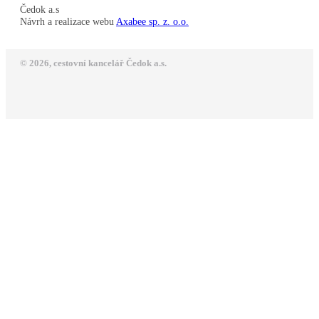
Čedok a.s
Návrh a realizace webu
Axabee sp. z. o.o.
© 2026, cestovní kancelář Čedok a.s.