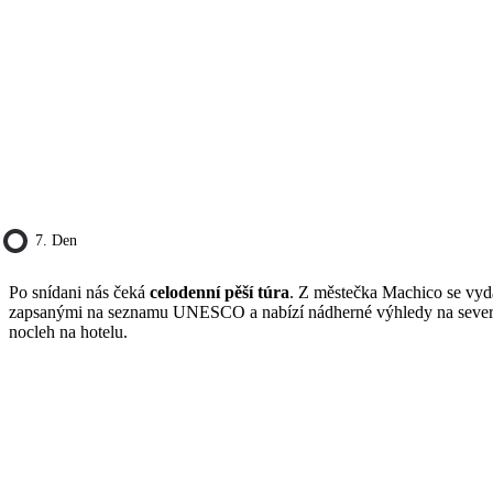
7. Den
Po snídani nás čeká
celodenní pěší túra
. Z městečka Machico se vydá
zapsanými na seznamu UNESCO a nabízí nádherné výhledy na severo
nocleh na hotelu.