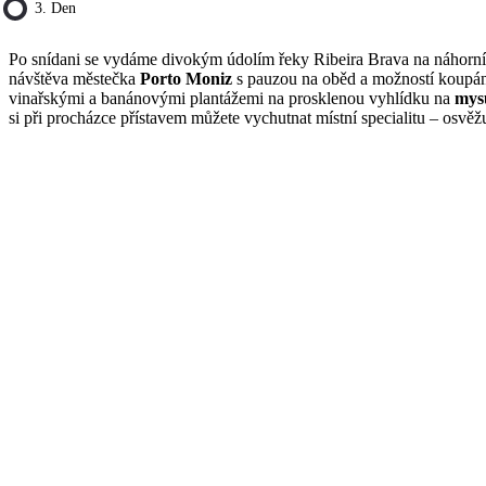
3. Den
Po snídani se vydáme divokým údolím řeky Ribeira Brava na náhorní
návštěva městečka
Porto Moniz
s pauzou na oběd a možností koupání
vinařskými a banánovými plantážemi na prosklenou vyhlídku na
mys
si při procházce přístavem můžete vychutnat místní specialitu – osvěž