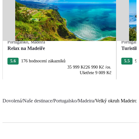
Portugalsko
,
Madeira
Portugals
Relax na Madeiře
Turisti
5.6
176 hodnocení zákazníků
5.5
97
35 999 Kč
26 990 Kč
/os.
Ušetřete
9 009 Kč
Dovolená
/
Naše destinace
/
Portugalsko
/
Madeira
/
Velký okruh Madeiro