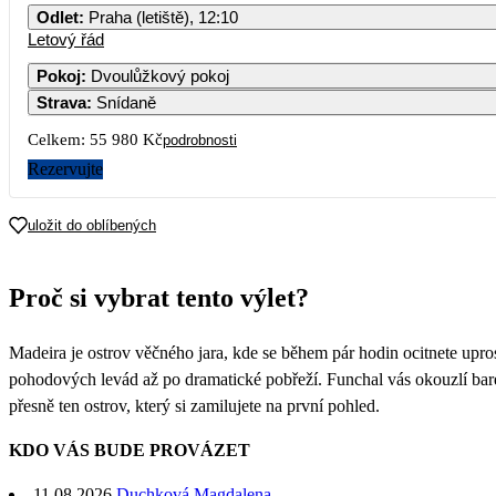
Odlet
:
Praha (letiště), 12:10
Letový řád
Pokoj
:
Dvoulůžkový pokoj
Strava
:
Snídaně
Celkem:
55 980 Kč
podrobnosti
Rezervujte
uložit do oblíbených
Proč si vybrat tento výlet?
Madeira je ostrov věčného jara, kde se během pár hodin ocitnete upro
pohodových levád až po dramatické pobřeží. Funchal vás okouzlí bar
přesně ten ostrov, který si zamilujete na první pohled.
KDO VÁS BUDE PROVÁZET
11.08.2026
Duchková Magdalena