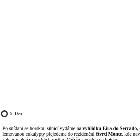
5. Den
Po snídani se horskou silnicí vydáme na
vyhlídku Eira do Serrado
,
lemovanou eukalypty přejedeme do rezidenční
čtvrti Monte
, kde nav
zahrady plné exotických rostlin. Večeře a nocleh na hotelu.