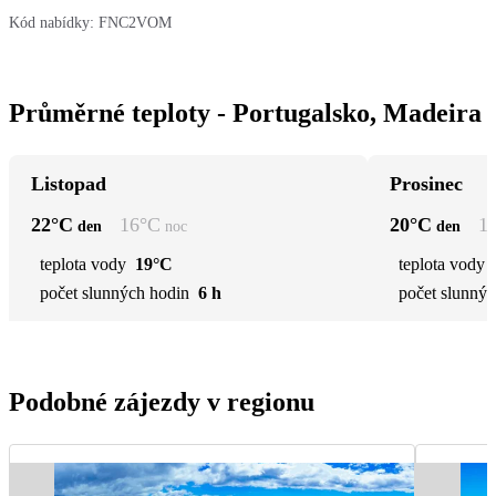
Kód nabídky:
FNC2VOM
Průměrné teploty - Portugalsko, Madeira
Listopad
Prosinec
22
°C
16
°C
20
°C
1
den
noc
den
teplota vody
19°C
teplota vody
počet slunných hodin
6 h
počet slunnýc
Podobné zájezdy v regionu