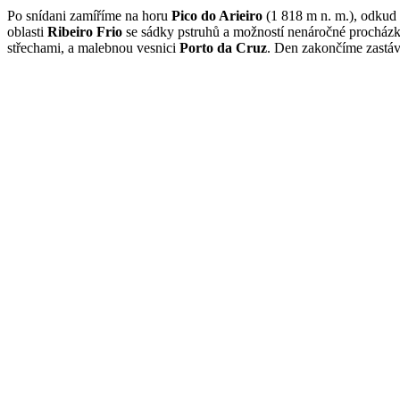
Po snídani zamíříme na horu
Pico do Arieiro
(1 818 m n. m.), odkud 
oblasti
Ribeiro Frio
se sádky pstruhů a možností nenáročné procház
střechami, a malebnou vesnici
Porto da Cruz
. Den zakončíme zastá