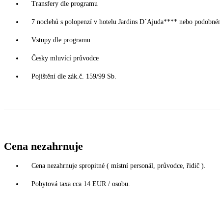
Transfery dle programu
7 noclehů s polopenzí v hotelu Jardins D´Ajuda**** nebo podobném
Vstupy dle programu
Česky mluvící průvodce
Pojištění dle zák.č. 159/99 Sb.
Cena nezahrnuje
Cena nezahrnuje spropitné ( místní personál, průvodce, řidič ).
Pobytová taxa cca 14 EUR / osobu.