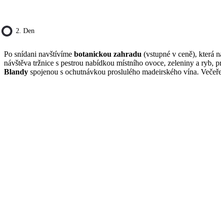
2. Den
Po snídani navštívíme
botanickou zahradu
(vstupné v ceně), která n
návštěva tržnice s pestrou nabídkou místního ovoce, zeleniny a ryb, 
Blandy
spojenou s ochutnávkou proslulého madeirského vína. Večeře 