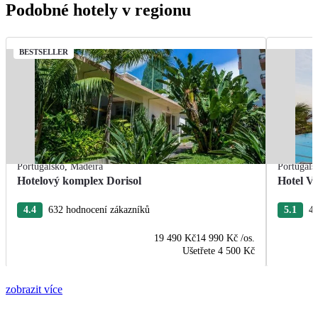
Podobné hotely v regionu
BESTSELLER
Portugalsko
,
Madeira
Portugals
Hotelový komplex Dorisol
Hotel Vi
4.4
632 hodnocení zákazníků
5.1
44
19 490 Kč
14 990 Kč
/os.
Ušetřete
4 500 Kč
zobrazit více