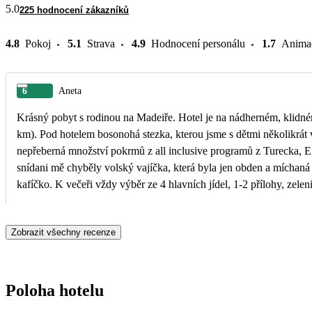
5.0
225 hodnocení zákazníků
4.8
Pokoj
5.1
Strava
4.9
Hodnocení personálu
1.7
Anima
6
Aneta
Krásný pobyt s rodinou na Madeiře. Hotel je na nádherném, klidn
km). Pod hotelem bosonohá stezka, kterou jsme s dětmi několikrát v
nepřeberná množství pokrmů z all inclusive programů z Turecka, Eg
snídani mě chyběly volský vajíčka, která byla jen obden a míchaná 
kafíčko. K večeři vždy výběr ze 4 hlavních jídel, 1-2 přílohy, zelen
poplatek na recepci). Byli jsme moc spokojení my dospělí i malé dě
Zobrazit všechny recenze
Poloha hotelu