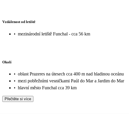
Vzdálenost od letiště
•
mezinárodní letiště Funchal - cca 56 km
Okolí
•
oblast Prazeres na útesech cca 400 m nad hladinou oceánu
•
mezi pobřežními vesničkami Paúl do Mar a Jardim do Mar
•
hlavní město Funchal cca 39 km
Přečtěte si více