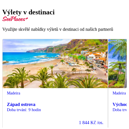
Výlety v destinaci
Využijte skvělé nabídky výletů v destinaci od našich partnerů
Madeira
Madeira
Západ ostrova
Východ 
Doba trvání
:
9 hodin
Doba trvá
1 844 Kč
/os.