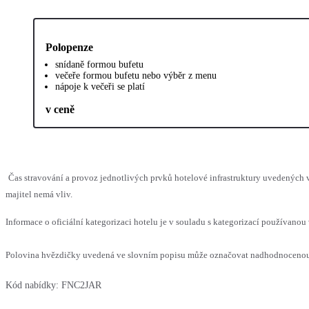
Polopenze
snídaně formou bufetu
večeře formou bufetu nebo výběr z menu
nápoje k večeři se platí
v ceně
Čas stravování a provoz jednotlivých prvků hotelové infrastruktury uvedenýc
majitel nemá vliv.
Informace o oficiální kategorizaci hotelu je v souladu s kategorizací používanou 
Polovina hvězdičky uvedená ve slovním popisu může označovat nadhodnocenou n
Kód nabídky:
FNC2JAR