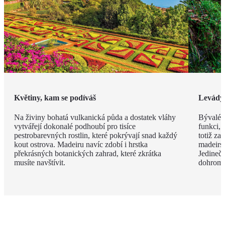
Květiny, kam se podíváš
Levády
Na živiny bohatá vulkanická půda a dostatek vláhy
Bývalé z
vytvářejí dokonalé podhoubí pro tisíce
funkci, 
pestrobarevných rostlin, které pokrývají snad každý
totiž za
kout ostrova. Madeiru navíc zdobí i hrstka
madeirsk
překrásných botanických zahrad, které zkrátka
Jedinečn
musíte navštívit.
dohroma