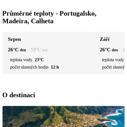
Průměrné teploty - Portugalsko,
Madeira, Calheta
Srpen
Září
26
°C
19
°C
26
°C
1
den
noc
den
teplota vody
23°C
teplota vody
počet slunných hodin
12 h
počet slunnýc
O destinaci