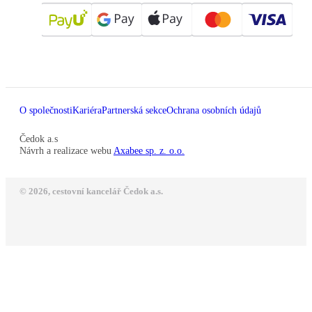
O společnosti
Kariéra
Partnerská sekce
Ochrana osobních údajů
Čedok a.s
Návrh a realizace webu
Axabee sp. z. o.o.
© 2026, cestovní kancelář Čedok a.s.