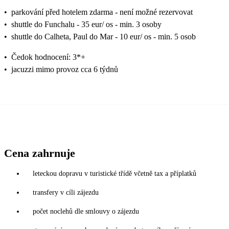
•
parkování před hotelem zdarma - není možné rezervovat
•
shuttle do Funchalu - 35 eur/ os - min. 3 osoby
•
shuttle do Calheta, Paul do Mar - 10 eur/ os - min. 5 osob
•
Čedok hodnocení: 3*+
•
jacuzzi mimo provoz cca 6 týdnů
Cena zahrnuje
leteckou dopravu v turistické třídě včetně tax a příplatků
transfery v cíli zájezdu
počet noclehů dle smlouvy o zájezdu