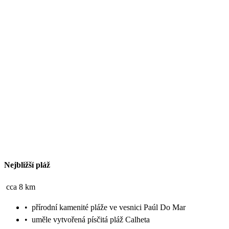
Nejbližší pláž
cca 8 km
•
přírodní kamenité pláže ve vesnici Paúl Do Mar
•
uměle vytvořená písčitá pláž Calheta