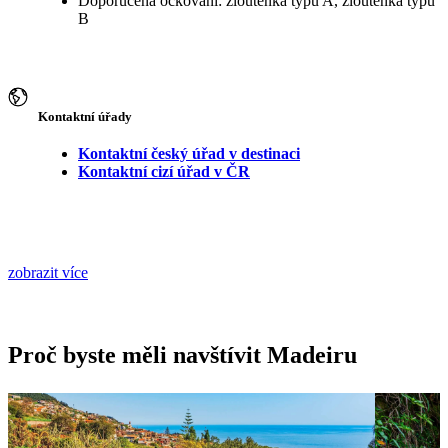
Doporučená očkování: žloutenka typu A, žloutenka typu
B
Kontaktní úřady
Kontaktní český úřad v destinaci
Kontaktní cizí úřad v ČR
zobrazit více
Proč byste měli navštívit Madeiru