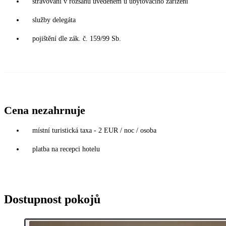
stravování v rozsahu uvedeném u ubytovacího zařízení
služby delegáta
pojištění dle zák. č. 159/99 Sb.
Cena nezahrnuje
místní turistická taxa - 2 EUR / noc / osoba
platba na recepci hotelu
Dostupnost pokojů