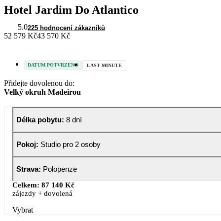
Hotel Jardim Do Atlantico
5.0
225 hodnocení zákazníků
52 579 Kč
43 570 Kč
DATUM POTVRZENO
LAST MINUTE
Přidejte dovolenou do:
Velký okruh Madeirou
Délka pobytu
:
8 dní
Pokoj
:
Studio pro 2 osoby
Strava
:
Polopenze
Celkem:
87 140 Kč
zájezdy + dovolená
Vybrat