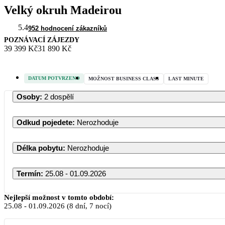
Velký okruh Madeirou
5.4
952 hodnocení zákazníků
POZNÁVACÍ ZÁJEZDY
39 399 Kč
31 890 Kč
DATUM POTVRZENO
MOŽNOST BUSINESS CLASS
LAST MINUTE
Osoby
:
2 dospělí
Odkud pojedete
:
Nerozhoduje
Délka pobytu
:
Nerozhoduje
Termín
:
25.08 - 01.09.2026
Nejlepší možnost v tomto období:
25.08
-
01.09.2026
(8 dní, 7 nocí)