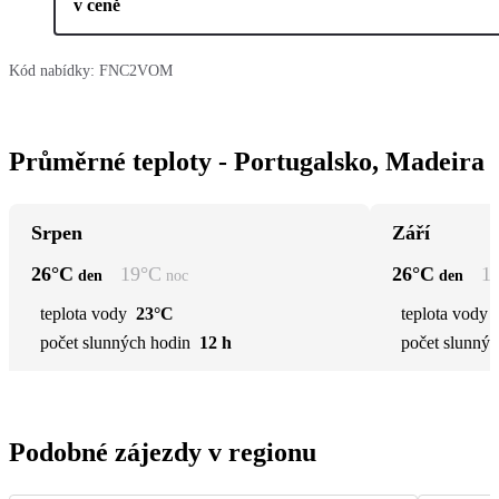
v ceně
Kód nabídky:
FNC2VOM
Průměrné teploty - Portugalsko, Madeira
Srpen
Září
26
°C
19
°C
26
°C
1
den
noc
den
teplota vody
23°C
teplota vody
počet slunných hodin
12 h
počet slunnýc
Podobné zájezdy v regionu