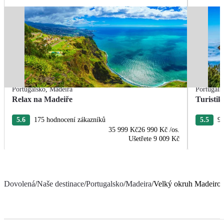
Portugalsko
,
Madeira
Portugals
Relax na Madeiře
Turisti
5.6
175 hodnocení zákazníků
5.5
97
35 999 Kč
26 990 Kč
/os.
Ušetřete
9 009 Kč
Dovolená
/
Naše destinace
/
Portugalsko
/
Madeira
/
Velký okruh Madeiro