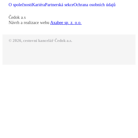
O společnosti
Kariéra
Partnerská sekce
Ochrana osobních údajů
Čedok a.s
Návrh a realizace webu
Axabee sp. z. o.o.
© 2026, cestovní kancelář Čedok a.s.