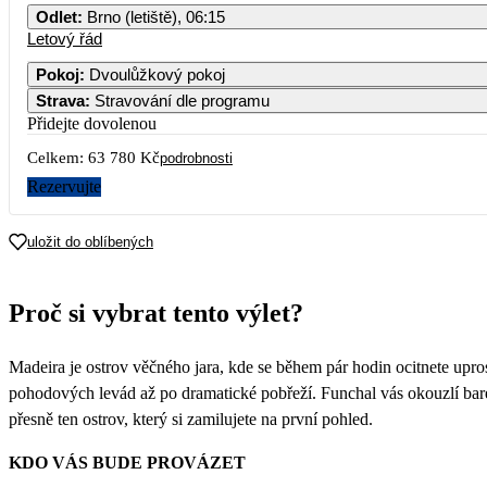
Odlet
:
Brno (letiště), 06:15
Letový řád
Pokoj
:
Dvoulůžkový pokoj
Strava
:
Stravování dle programu
Přidejte dovolenou
Celkem:
63 780 Kč
podrobnosti
Rezervujte
uložit do oblíbených
Proč si vybrat tento výlet?
Madeira je ostrov věčného jara, kde se během pár hodin ocitnete upro
pohodových levád až po dramatické pobřeží. Funchal vás okouzlí bar
přesně ten ostrov, který si zamilujete na první pohled.
KDO VÁS BUDE PROVÁZET