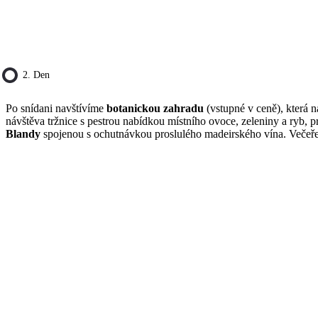
2. Den
Po snídani navštívíme
botanickou zahradu
(vstupné v ceně), která n
návštěva tržnice s pestrou nabídkou místního ovoce, zeleniny a ryb, 
Blandy
spojenou s ochutnávkou proslulého madeirského vína. Večeře 