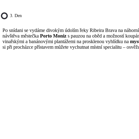
3. Den
Po snídani se vydáme divokým údolím řeky Ribeira Brava na náhorní
návštěva městečka
Porto Moniz
s pauzou na oběd a možností koupání
vinařskými a banánovými plantážemi na prosklenou vyhlídku na
mys
si při procházce přístavem můžete vychutnat místní specialitu – osvěž