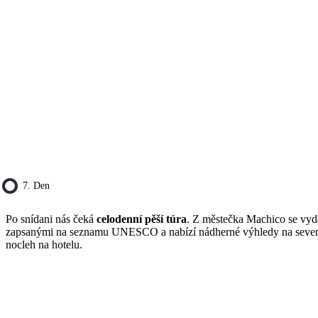
7. Den
Po snídani nás čeká
celodenní pěší túra
. Z městečka Machico se vydá
zapsanými na seznamu UNESCO a nabízí nádherné výhledy na severo
nocleh na hotelu.