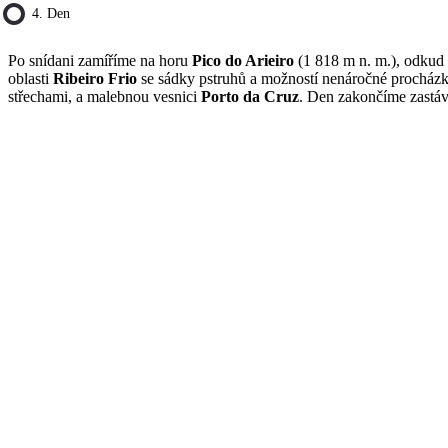
4. Den
Po snídani zamíříme na horu
Pico do Arieiro
(1 818 m n. m.), odkud 
oblasti
Ribeiro Frio
se sádky pstruhů a možností nenáročné procház
střechami, a malebnou vesnici
Porto da Cruz
. Den zakončíme zastá