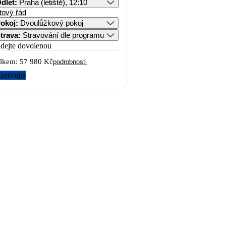
dlet
:
Praha (letiště), 12:10
tový řád
okoj
:
Dvoulůžkový pokoj
trava
:
Stravování dle programu
idejte dovolenou
lkem:
57 980 Kč
podrobnosti
zervujte