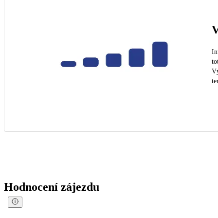
V
In
to
Vý
te
Hodnocení zájezdu