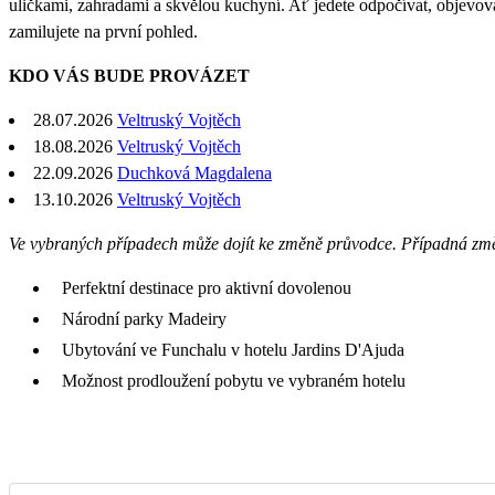
uličkami, zahradami a skvělou kuchyní. Ať jedete odpočívat, objevovat
zamilujete na první pohled.
KDO VÁS BUDE PROVÁZET
28.07.2026
Veltruský Vojtěch
18.08.2026
Veltruský Vojtěch
22.09.2026
Duchková Magdalena
13.10.2026
Veltruský Vojtěch
Ve vybraných případech může dojít ke změně průvodce. Případná zm
Perfektní destinace pro aktivní dovolenou
Národní parky Madeiry
Ubytování ve Funchalu v hotelu Jardins D'Ajuda
Možnost prodloužení pobytu ve vybraném hotelu