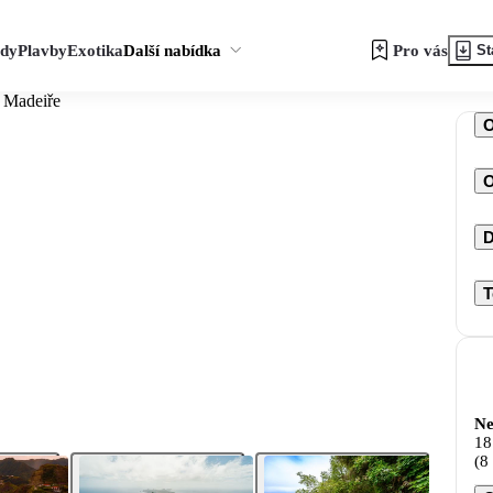
zdy
Plavby
Exotika
Další nabídka
Pro vás
St
a Madeiře
O
D
T
Ne
18
(8