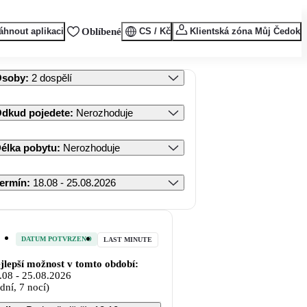
áhnout aplikaci
Oblíbené
CS / Kč
Klientská zóna Můj Čedok
Osoby
:
2 dospělí
dkud pojedete
:
Nerozhoduje
élka pobytu
:
Nerozhoduje
ermín
:
18.08 - 25.08.2026
DATUM POTVRZENO
LAST MINUTE
jlepší možnost v tomto období:
.08
-
25.08.2026
 dní, 7 nocí)