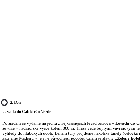
2. Den
Levada do Caldeirão Verde
Po snídani se vydáme na jednu z nejkrásnějších levád ostrova –
Levada do C
se vine v nadmořské výšce kolem 880 m. Trasa vede bujnými vavřínovými les
výhledy do hlubokých údolí. Během túry projdeme několika tunely (čelovka 
zažijeme Madeiru v její nejpůvodnější podobě. Cílem je slavný
„Zelený kote