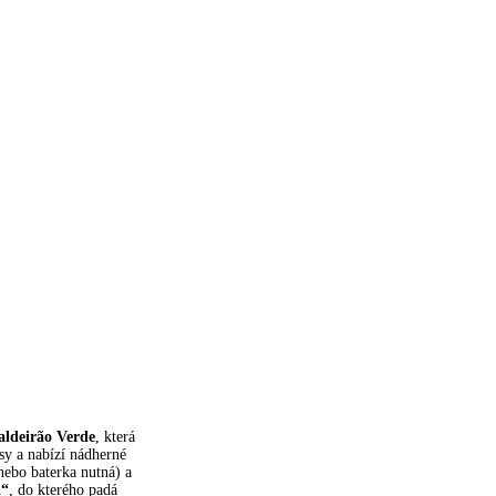
aldeirão Verde
, která
y a nabízí nádherné
nebo baterka nutná) a
l“
, do kterého padá