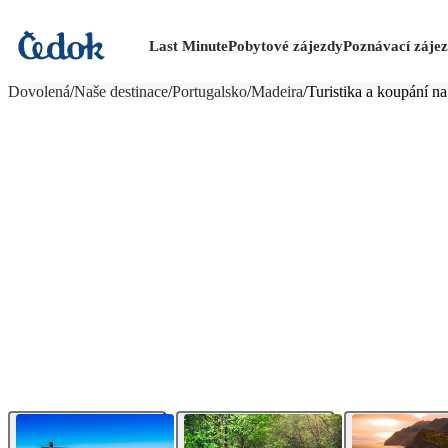
Last Minute
Pobytové zájezdy
Poznávací záje
více fotografií (26)
Dovolená
/
Naše destinace
/
Portugalsko
/
Madeira
/
Turistika a koupání n