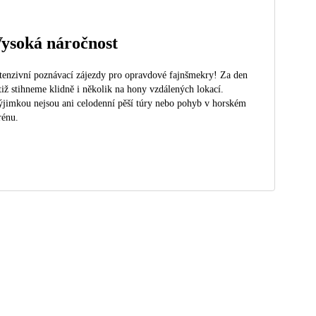
ysoká náročnost
tenzivní poznávací zájezdy pro opravdové fajnšmekry! Za den
tiž stihneme klidně i několik na hony vzdálených lokací.
jimkou nejsou ani celodenní pěší túry nebo pohyb v horském
rénu.