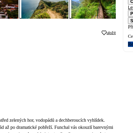
O
Le
P
S
Př
uložit
Ce
Re
ostřed zelených hor, vodopádů a dechberoucích vyhlídek.
vád až po dramatické pobřeží. Funchal vás okouzlí barevnými