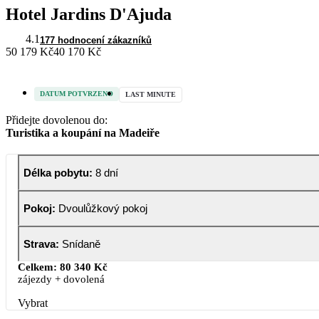
Hotel Jardins D'Ajuda
4.1
177 hodnocení zákazníků
50 179 Kč
40 170 Kč
DATUM POTVRZENO
LAST MINUTE
Přidejte dovolenou do:
Turistika a koupání na Madeiře
Délka pobytu
:
8 dní
Pokoj
:
Dvoulůžkový pokoj
Strava
:
Snídaně
Celkem:
80 340 Kč
zájezdy + dovolená
Vybrat