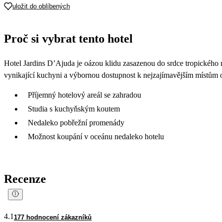
uložit do oblíbených
Proč si vybrat tento hotel
Hotel Jardins D’Ajuda je oázou klidu zasazenou do srdce tropického 
vynikající kuchyni a výbornou dostupnost k nejzajímavějším místům 
Příjemný hotelový areál se zahradou
Studia s kuchyňským koutem
Nedaleko pobřežní promenády
Možnost koupání v oceánu nedaleko hotelu
Recenze
4.1
177 hodnocení zákazníků