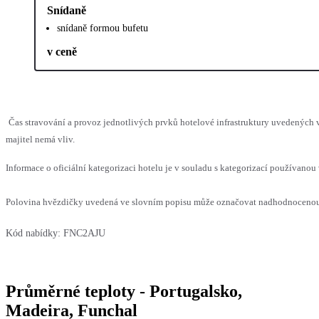
Snídaně
snídaně formou bufetu
v ceně
Čas stravování a provoz jednotlivých prvků hotelové infrastruktury uvedenýc
majitel nemá vliv.
Informace o oficiální kategorizaci hotelu je v souladu s kategorizací používanou 
Polovina hvězdičky uvedená ve slovním popisu může označovat nadhodnocenou n
Kód nabídky:
FNC2AJU
Průměrné teploty - Portugalsko,
Madeira, Funchal