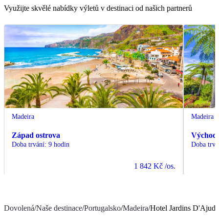
Využijte skvělé nabídky výletů v destinaci od našich partnerů
Madeira
Madeira
Západ ostrova
Východ 
Doba trvání
:
9 hodin
Doba trvá
1 842 Kč
/os.
Dovolená
/
Naše destinace
/
Portugalsko
/
Madeira
/
Hotel Jardins D'Ajuda