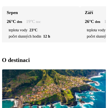
Srpen
Září
26
°C
19
°C
26
°C
1
den
noc
den
teplota vody
23°C
teplota vody
počet slunných hodin
12 h
počet slunnýc
O destinaci