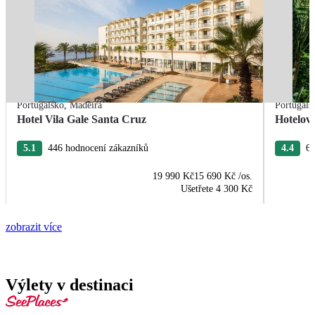
Portugalsko
,
Madeira
Portugals
Hotel Vila Gale Santa Cruz
Hotelov
5.1
446 hodnocení zákazníků
4.4
63
19 990 Kč
15 690 Kč
/os.
Ušetřete
4 300 Kč
zobrazit více
Výlety v destinaci