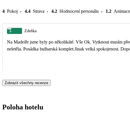
4
Pokoj
4.4
Strava
4.2
Hodnocení personálu
1.2
Animac
5
Zdeňka
Na Madeiře jsme byly po několikáté. Vše Ok. Vytknout musím před
neletěla. Posádka bulharská komplet.Jinak velká spokojenost. Dop
Zobrazit všechny recenze
Poloha hotelu