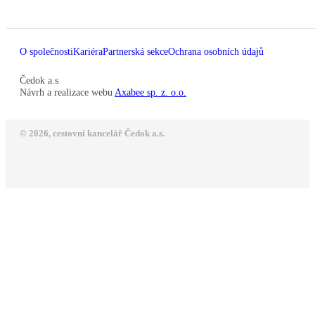
O společnosti
Kariéra
Partnerská sekce
Ochrana osobních údajů
Čedok a.s
Návrh a realizace webu
Axabee sp. z. o.o.
© 2026, cestovní kancelář Čedok a.s.