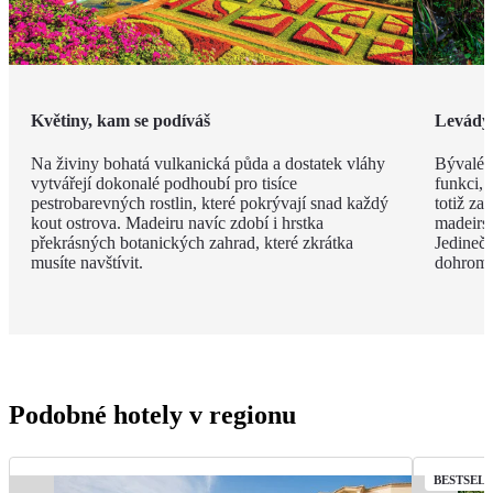
Květiny, kam se podíváš
Levády
Na živiny bohatá vulkanická půda a dostatek vláhy
Bývalé z
vytvářejí dokonalé podhoubí pro tisíce
funkci, 
pestrobarevných rostlin, které pokrývají snad každý
totiž za
kout ostrova. Madeiru navíc zdobí i hrstka
madeirsk
překrásných botanických zahrad, které zkrátka
Jedinečn
musíte navštívit.
dohroma
Podobné hotely v regionu
BESTSEL