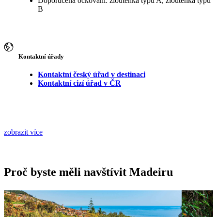
Doporučená očkování: žloutenka typu A, žloutenka typu
B
Kontaktní úřady
Kontaktní český úřad v destinaci
Kontaktní cizí úřad v ČR
zobrazit více
Proč byste měli navštívit Madeiru