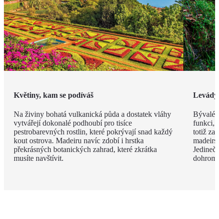
Květiny, kam se podíváš
Levády
Na živiny bohatá vulkanická půda a dostatek vláhy
Bývalé z
vytvářejí dokonalé podhoubí pro tisíce
funkci, 
pestrobarevných rostlin, které pokrývají snad každý
totiž za
kout ostrova. Madeiru navíc zdobí i hrstka
madeirsk
překrásných botanických zahrad, které zkrátka
Jedinečn
musíte navštívit.
dohroma