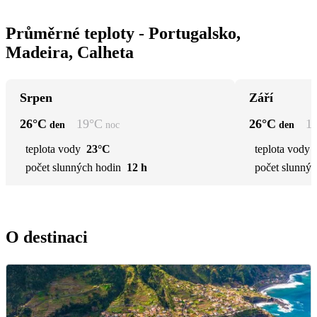
Průměrné teploty - Portugalsko,
Madeira, Calheta
Srpen
Září
26
°C
19
°C
26
°C
1
den
noc
den
teplota vody
23°C
teplota vody
počet slunných hodin
12 h
počet slunnýc
O destinaci