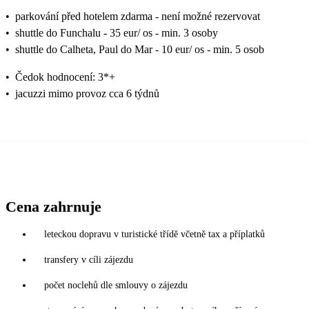
•
parkování před hotelem zdarma - není možné rezervovat
•
shuttle do Funchalu - 35 eur/ os - min. 3 osoby
•
shuttle do Calheta, Paul do Mar - 10 eur/ os - min. 5 osob
•
Čedok hodnocení: 3*+
•
jacuzzi mimo provoz cca 6 týdnů
Cena zahrnuje
leteckou dopravu v turistické třídě včetně tax a příplatků
transfery v cíli zájezdu
počet noclehů dle smlouvy o zájezdu