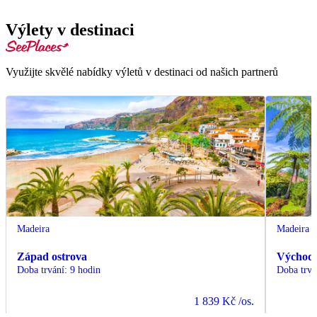
Výlety v destinaci
Využijte skvělé nabídky výletů v destinaci od našich partnerů
Madeira
Madeira
Západ ostrova
Východ 
Doba trvání
:
9 hodin
Doba trvá
1 839 Kč
/os.