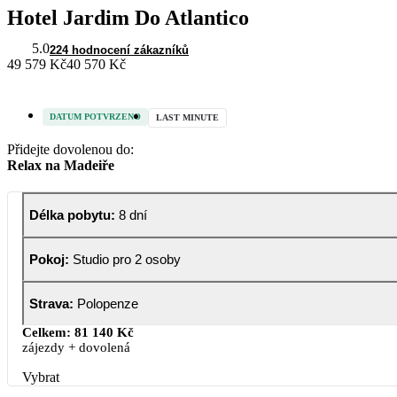
Hotel Jardim Do Atlantico
5.0
224 hodnocení zákazníků
49 579 Kč
40 570 Kč
DATUM POTVRZENO
LAST MINUTE
Přidejte dovolenou do:
Relax na Madeiře
Délka pobytu
:
8 dní
Pokoj
:
Studio pro 2 osoby
Strava
:
Polopenze
Celkem:
81 140 Kč
zájezdy + dovolená
Vybrat