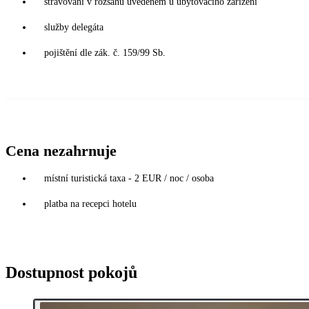
stravování v rozsahu uvedeném u ubytovacího zařízení
služby delegáta
pojištění dle zák. č. 159/99 Sb.
Cena nezahrnuje
místní turistická taxa - 2 EUR / noc / osoba
platba na recepci hotelu
Dostupnost pokojů