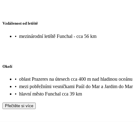
Vzdálenost od letiště
•
mezinárodní letiště Funchal - cca 56 km
Okolí
•
oblast Prazeres na útesech cca 400 m nad hladinou oceánu
•
mezi pobřežními vesničkami Paúl do Mar a Jardim do Mar
•
hlavní město Funchal cca 39 km
Přečtěte si více