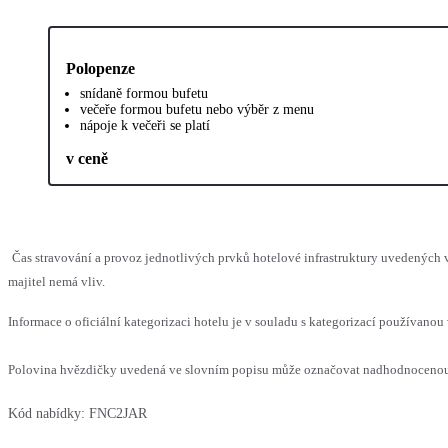
Polopenze
snídaně formou bufetu
večeře formou bufetu nebo výběr z menu
nápoje k večeři se platí
v ceně
Čas stravování a provoz jednotlivých prvků hotelové infrastruktury uvedenýc
majitel nemá vliv.
Informace o oficiální kategorizaci hotelu je v souladu s kategorizací používanou 
Polovina hvězdičky uvedená ve slovním popisu může označovat nadhodnocenou n
Kód nabídky:
FNC2JAR