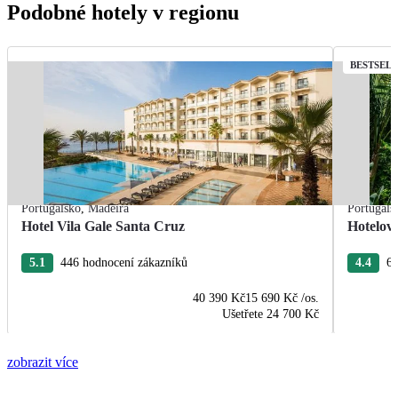
Podobné hotely v regionu
BESTSEL
Portugalsko
,
Madeira
Portugals
Hotel Vila Gale Santa Cruz
Hotelov
5.1
446 hodnocení zákazníků
4.4
63
40 390 Kč
15 690 Kč
/os.
Ušetřete
24 700 Kč
zobrazit více