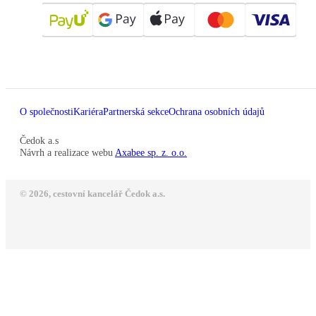
O společnosti
Kariéra
Partnerská sekce
Ochrana osobních údajů
Čedok a.s
Návrh a realizace webu
Axabee sp. z. o.o.
© 2026, cestovní kancelář Čedok a.s.