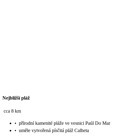
Nejbližší pláž
cca 8 km
•
přírodní kamenité pláže ve vesnici Paúl Do Mar
•
uměle vytvořená písčitá pláž Calheta