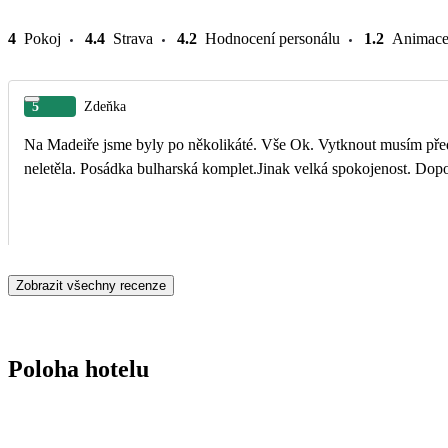
4
Pokoj
4.4
Strava
4.2
Hodnocení personálu
1.2
Animac
5
Zdeňka
Na Madeiře jsme byly po několikáté. Vše Ok. Vytknout musím před
neletěla. Posádka bulharská komplet.Jinak velká spokojenost. Dop
Zobrazit všechny recenze
Poloha hotelu