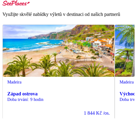
Využijte skvělé nabídky výletů v destinaci od našich partnerů
Madeira
Madeira
Západ ostrova
Východ 
Doba trvání
:
9 hodin
Doba trvá
1 844 Kč
/os.