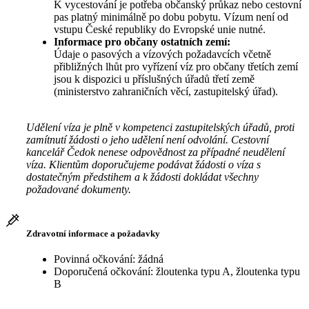
K vycestování je potřeba občanský průkaz nebo cestovní
pas platný minimálně po dobu pobytu. Vízum není od
vstupu České republiky do Evropské unie nutné.
Informace pro občany ostatních zemí:
Údaje o pasových a vízových požadavcích včetně
přibližných lhůt pro vyřízení víz pro občany třetích zemí
jsou k dispozici u příslušných úřadů třetí země
(ministerstvo zahraničních věcí, zastupitelský úřad).
Udělení víza je plně v kompetenci zastupitelských úřadů, proti
zamítnutí žádosti o jeho udělení není odvolání. Cestovní
kancelář Čedok nenese odpovědnost za případné neudělení
víza. Klientům doporučujeme podávat žádosti o víza s
dostatečným předstihem a k žádosti dokládat všechny
požadované dokumenty.
Zdravotní informace a požadavky
Povinná očkování: žádná
Doporučená očkování: žloutenka typu A, žloutenka typu
B