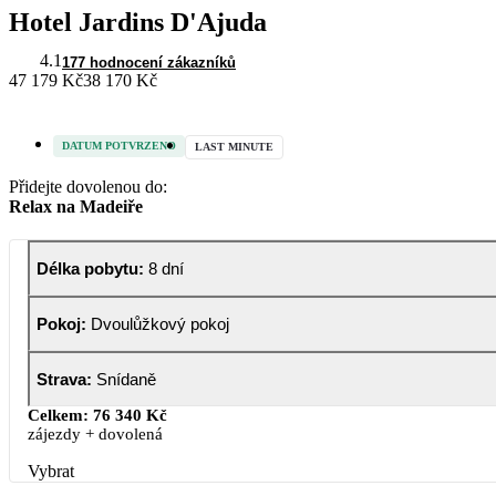
Hotel Jardins D'Ajuda
4.1
177 hodnocení zákazníků
47 179 Kč
38 170 Kč
DATUM POTVRZENO
LAST MINUTE
Přidejte dovolenou do:
Relax na Madeiře
Délka pobytu
:
8 dní
Pokoj
:
Dvoulůžkový pokoj
Strava
:
Snídaně
Celkem:
76 340 Kč
zájezdy + dovolená
Vybrat