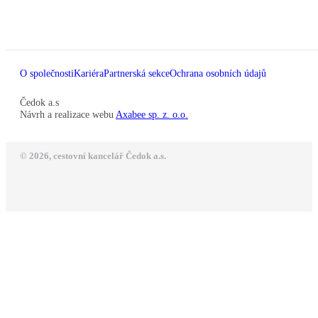
O společnosti
Kariéra
Partnerská sekce
Ochrana osobních údajů
Čedok a.s
Návrh a realizace webu
Axabee sp. z. o.o.
© 2026, cestovní kancelář Čedok a.s.