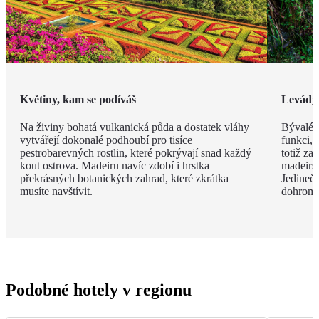
Květiny, kam se podíváš
Levády
Na živiny bohatá vulkanická půda a dostatek vláhy
Bývalé z
vytvářejí dokonalé podhoubí pro tisíce
funkci, 
pestrobarevných rostlin, které pokrývají snad každý
totiž za
kout ostrova. Madeiru navíc zdobí i hrstka
madeirsk
překrásných botanických zahrad, které zkrátka
Jedinečn
musíte navštívit.
dohroma
Podobné hotely v regionu