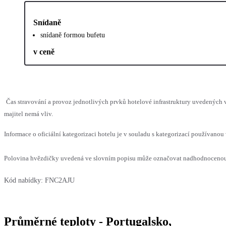
Snídaně
snídaně formou bufetu
v ceně
Čas stravování a provoz jednotlivých prvků hotelové infrastruktury uvedenýc
majitel nemá vliv.
Informace o oficiální kategorizaci hotelu je v souladu s kategorizací používanou 
Polovina hvězdičky uvedená ve slovním popisu může označovat nadhodnocenou n
Kód nabídky:
FNC2AJU
Průměrné teploty - Portugalsko,