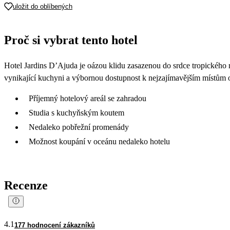
uložit do oblíbených
Proč si vybrat tento hotel
Hotel Jardins D’Ajuda je oázou klidu zasazenou do srdce tropického 
vynikající kuchyni a výbornou dostupnost k nejzajímavějším místům 
Příjemný hotelový areál se zahradou
Studia s kuchyňským koutem
Nedaleko pobřežní promenády
Možnost koupání v oceánu nedaleko hotelu
Recenze
4.1
177 hodnocení zákazníků