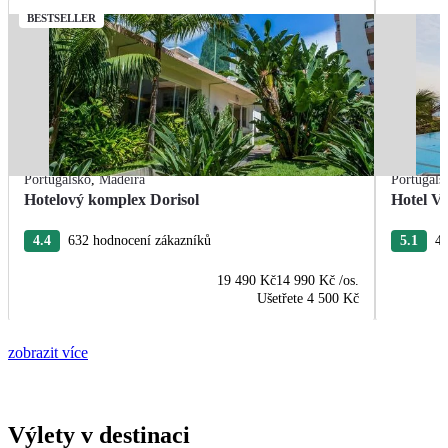
BESTSELLER
Portugalsko
,
Madeira
Portugals
Hotelový komplex Dorisol
Hotel Vi
4.4
632 hodnocení zákazníků
5.1
44
19 490 Kč
14 990 Kč
/os.
Ušetřete
4 500 Kč
zobrazit více
Výlety v destinaci