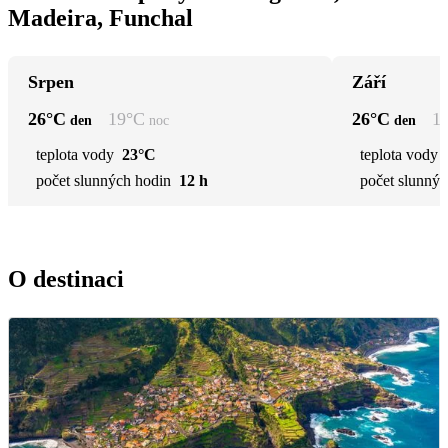
Madeira, Funchal
Srpen
Září
26
°C
19
°C
26
°C
1
den
noc
den
teplota vody
23°C
teplota vody
počet slunných hodin
12 h
počet slunnýc
O destinaci