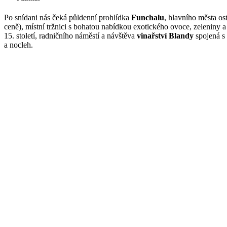
Po snídani nás čeká půldenní prohlídka
Funchalu
, hlavního města o
ceně), místní tržnici s bohatou nabídkou exotického ovoce, zeleniny 
15. století, radničního náměstí a návštěva
vinařství Blandy
spojená s 
a nocleh.