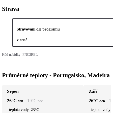
Strava
Stravování dle programu
v ceně
Kód nabídky:
FNC2REL
Průměrné teploty - Portugalsko, Madeira
Srpen
Září
26
°C
19
°C
26
°C
1
den
noc
den
teplota vody
23°C
teplota vody