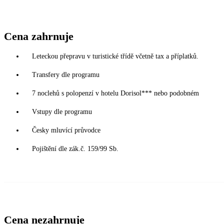
Cena zahrnuje
Leteckou přepravu v turistické třídě včetně tax a příplatků.
Transfery dle programu
7 noclehů s polopenzí v hotelu Dorisol*** nebo podobném
Vstupy dle programu
Česky mluvící průvodce
Pojištění dle zák.č. 159/99 Sb.
Cena nezahrnuje