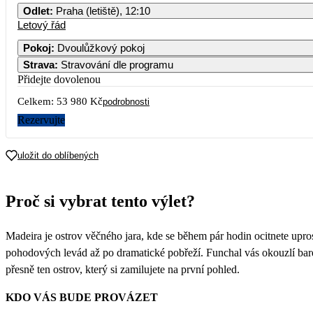
Odlet
:
Praha (letiště), 12:10
Letový řád
Pokoj
:
Dvoulůžkový pokoj
Strava
:
Stravování dle programu
Přidejte dovolenou
Celkem:
53 980 Kč
podrobnosti
Rezervujte
uložit do oblíbených
Proč si vybrat tento výlet?
Madeira je ostrov věčného jara, kde se během pár hodin ocitnete upro
pohodových levád až po dramatické pobřeží. Funchal vás okouzlí bar
přesně ten ostrov, který si zamilujete na první pohled.
KDO VÁS BUDE PROVÁZET