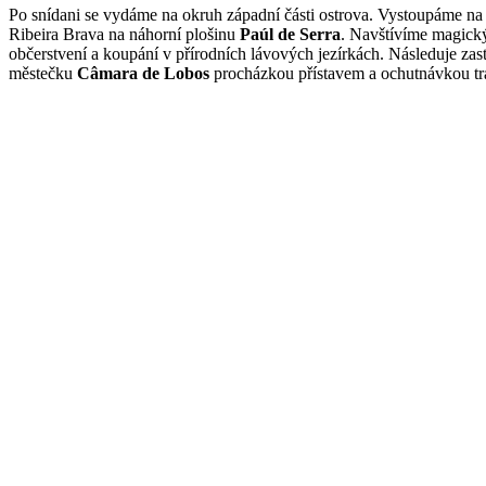
Po snídani se vydáme na okruh západní části ostrova. Vystoupáme n
Ribeira Brava na náhorní plošinu
Paúl de Serra
. Navštívíme magick
občerstvení a koupání v přírodních lávových jezírkách. Následuje z
městečku
Câmara de Lobos
procházkou přístavem a ochutnávkou tra