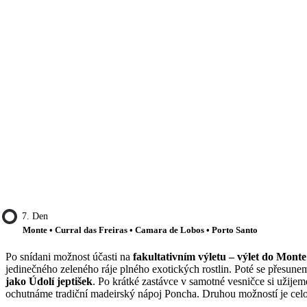
7. Den
Monte • Curral das Freiras • Camara de Lobos • Porto Santo
Po snídani možnost účasti na
fakultativním výletu – výlet do Monte
jedinečného zeleného ráje plného exotických rostlin. Poté se přesun
jako Údolí jeptišek
. Po krátké zastávce v samotné vesničce si užije
ochutnáme tradiční madeirský nápoj Poncha. Druhou možností je celo