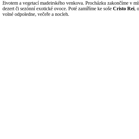
životem a vegetací madeirského venkova. Procházku zakončíme v mí
dezert či sezónní exotické ovoce. Poté zamíříme ke soše
Cristo Rei
, 
volné odpoledne, večeře a nocleh.