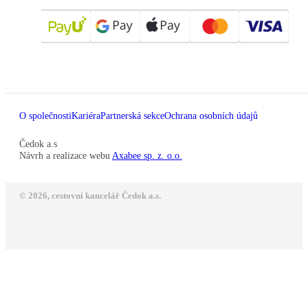
O společnosti
Kariéra
Partnerská sekce
Ochrana osobních údajů
Čedok a.s
Návrh a realizace webu
Axabee sp. z. o.o.
© 2026, cestovní kancelář Čedok a.s.