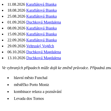
11.08.2026
Karafiátová Bianka
18.08.2026
Karafiátová Bianka
25.08.2026
Karafiátová Bianka
01.09.2026
Duchková Magdalena
08.09.2026
Karafiátová Bianka
15.09.2026
Karafiátová Bianka
22.09.2026
Karafiátová Bianka
29.09.2026
Veltruský Vojtěch
06.10.2026
Duchková Magdalena
13.10.2026
Duchková Magdalena
Ve vybraných případech může dojít ke změně průvodce. Případná zm
hlavní město Funchal
městěčko Porto Moniz
kombinace relaxu a poznávání
Levada dos Tornos