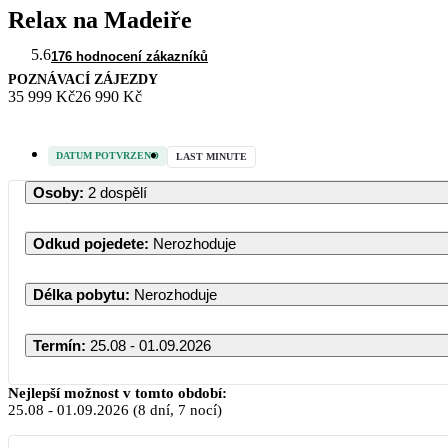
Relax na Madeiře
5.6
176 hodnocení zákazníků
POZNÁVACÍ ZÁJEZDY
35 999 Kč
26 990 Kč
DATUM POTVRZENO
LAST MINUTE
Osoby
:
2 dospělí
Odkud pojedete
:
Nerozhoduje
Délka pobytu
:
Nerozhoduje
Termín
:
25.08 - 01.09.2026
Nejlepší možnost v tomto období:
25.08
-
01.09.2026
(8 dní, 7 nocí)