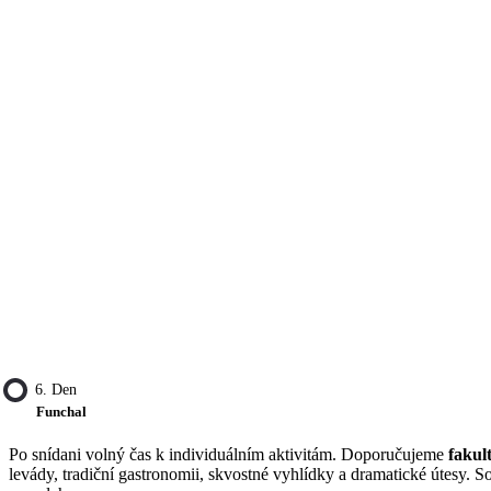
6. Den
Funchal
Po snídani volný čas k individuálním aktivitám. Doporučujeme
fakul
levády, tradiční gastronomii, skvostné vyhlídky a dramatické útesy. 