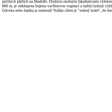
písčitých plážích na Madeiře. Druhým možným fakultativním výletem je
880 m, je obklopena bujnou vavřínovou vegetací a nabízí krásný výhled
čelovka nebo batrka je nutností! Naším cílem je "zelený kotel", do k