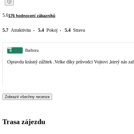
5.6
176 hodnocení zákazníků
5.7
Atraktivita
5.4
Pokoj
5.4
Strava
6
Barbora
Opravdu krásný zážitek .Velke díky průvodci Vojtovi ,který nás z
Zobrazit všechny recenze
Trasa zájezdu