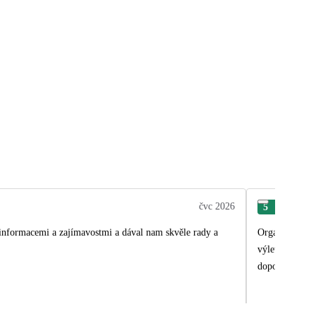
čvc 2026
5
Jan
 informacemi a zajímavostmi a dával nam skvěle rady a
Organizace ze 
výlety a rozho
doporučuji.