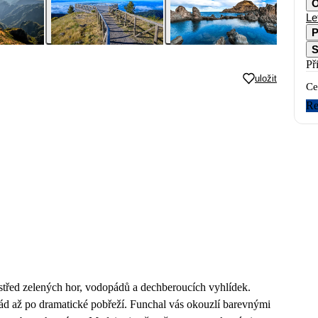
O
Le
P
S
Př
uložit
Ce
Re
ostřed zelených hor, vodopádů a dechberoucích vyhlídek.
vád až po dramatické pobřeží. Funchal vás okouzlí barevnými