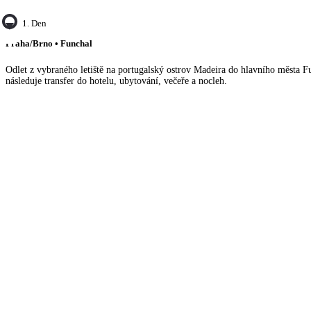
1. Den
Praha/Brno • Funchal
Odlet z vybraného letiště na portugalský ostrov Madeira do hlavního města Fu
následuje transfer do hotelu, ubytování, večeře a nocleh.