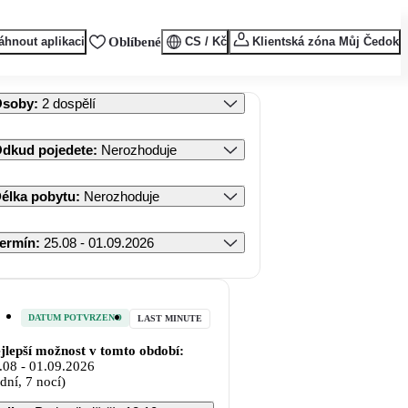
áhnout aplikaci
Oblíbené
CS / Kč
Klientská zóna Můj Čedok
Osoby
:
2 dospělí
dkud pojedete
:
Nerozhoduje
élka pobytu
:
Nerozhoduje
ermín
:
25.08 - 01.09.2026
DATUM POTVRZENO
LAST MINUTE
jlepší možnost v tomto období:
.08
-
01.09.2026
 dní, 7 nocí)