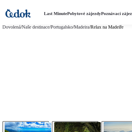
Last Minute
Pobytové zájezdy
Poznávací záje
více fotografií (18)
Dovolená
/
Naše destinace
/
Portugalsko
/
Madeira
/
Relax na Madeiře