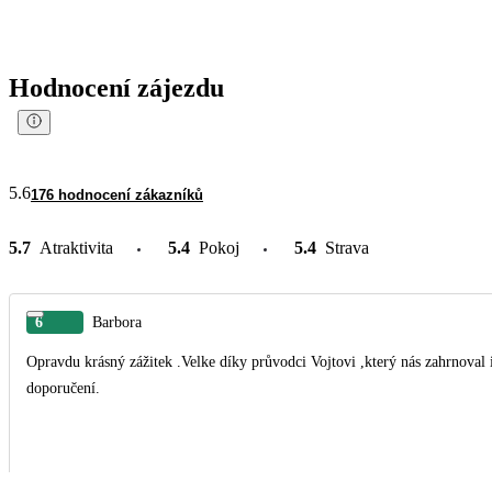
Hodnocení zájezdu
5.6
176 hodnocení zákazníků
5.7
Atraktivita
5.4
Pokoj
5.4
Strava
6
Barbora
Opravdu krásný zážitek .Velke díky průvodci Vojtovi ,který nás zahrnoval
doporučení.