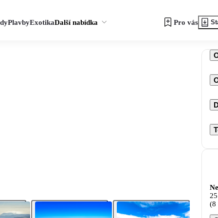
zdy
Plavby
Exotika
Další nabídka
Pro vás
St
O
D
T
Ne
25
(8