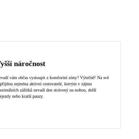
yšší náročnost
vadí vám občas vystoupit z komfortní zóny? Výtečně! Na své
 přijdou zejména aktivní cestovatelé, kterým v zájmu
ximálních zážitků nevadí den strávený na nohou, delší
ejezdy nebo kratší pauzy.