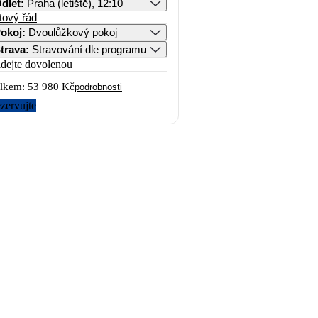
dlet
:
Praha (letiště), 12:10
tový řád
okoj
:
Dvoulůžkový pokoj
trava
:
Stravování dle programu
idejte dovolenou
lkem:
53 980 Kč
podrobnosti
zervujte