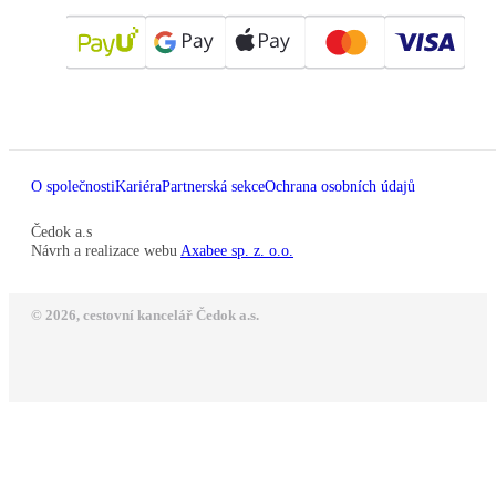
O společnosti
Kariéra
Partnerská sekce
Ochrana osobních údajů
Čedok a.s
Návrh a realizace webu
Axabee sp. z. o.o.
© 2026, cestovní kancelář Čedok a.s.