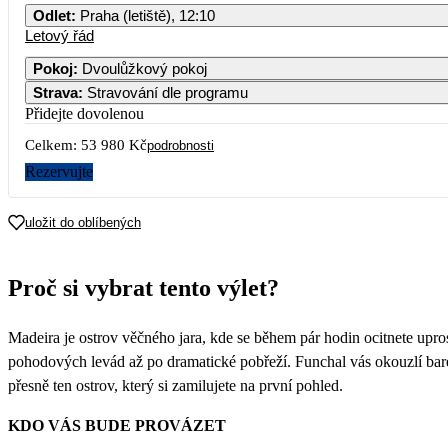
Odlet
:
Praha (letiště), 12:10
Letový řád
Pokoj
:
Dvoulůžkový pokoj
Strava
:
Stravování dle programu
Přidejte dovolenou
Celkem:
53 980 Kč
podrobnosti
Rezervujte
uložit do oblíbených
Proč si vybrat tento výlet?
Madeira je ostrov věčného jara, kde se během pár hodin ocitnete upro
pohodových levád až po dramatické pobřeží. Funchal vás okouzlí bar
přesně ten ostrov, který si zamilujete na první pohled.
KDO VÁS BUDE PROVÁZET