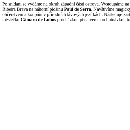
Po snídani se vydáme na okruh západní části ostrova. Vystoupáme n
Ribeira Brava na náhorní plošinu
Paúl de Serra
. Navštívíme magick
občerstvení a koupání v přírodních lávových jezírkách. Následuje z
městečku
Câmara de Lobos
procházkou přístavem a ochutnávkou tra