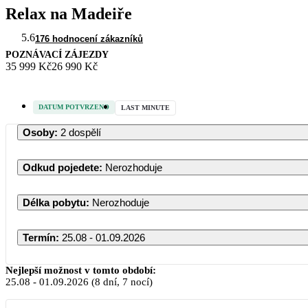
Relax na Madeiře
5.6
176 hodnocení zákazníků
POZNÁVACÍ ZÁJEZDY
35 999 Kč
26 990 Kč
DATUM POTVRZENO
LAST MINUTE
Osoby
:
2 dospělí
Odkud pojedete
:
Nerozhoduje
Délka pobytu
:
Nerozhoduje
Termín
:
25.08 - 01.09.2026
Nejlepší možnost v tomto období:
25.08
-
01.09.2026
(8 dní, 7 nocí)