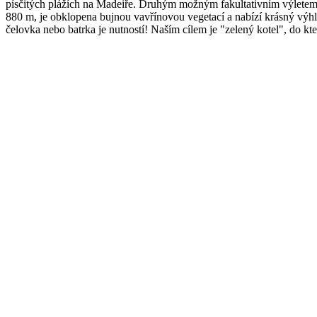
písčitých plážích na Madeiře. Druhým možným fakultativním výletem je
880 m, je obklopena bujnou vavřínovou vegetací a nabízí krásný výhled
čelovka nebo batrka je nutností! Naším cílem je "zelený kotel", do k