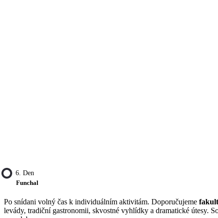
6. Den
Funchal
Po snídani volný čas k individuálním aktivitám. Doporučujeme
fakul
levády, tradiční gastronomii, skvostné vyhlídky a dramatické útesy. 