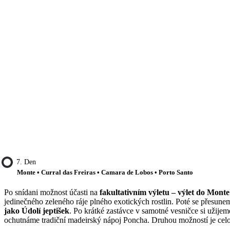
7. Den
Monte • Curral das Freiras • Camara de Lobos • Porto Santo
Po snídani možnost účasti na
fakultativním výletu – výlet do Monte
jedinečného zeleného ráje plného exotických rostlin. Poté se přesun
jako Údolí jeptišek
. Po krátké zastávce v samotné vesničce si užije
ochutnáme tradiční madeirský nápoj Poncha. Druhou možností je celo