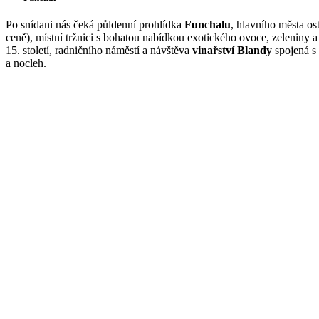
Po snídani nás čeká půldenní prohlídka
Funchalu
, hlavního města o
ceně), místní tržnici s bohatou nabídkou exotického ovoce, zeleniny 
15. století, radničního náměstí a návštěva
vinařství Blandy
spojená s 
a nocleh.