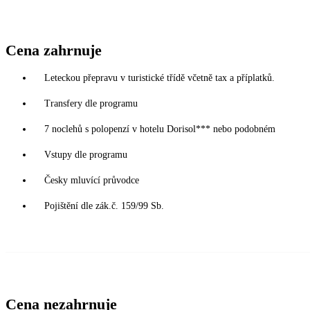
Cena zahrnuje
Leteckou přepravu v turistické třídě včetně tax a příplatků.
Transfery dle programu
7 noclehů s polopenzí v hotelu Dorisol*** nebo podobném
Vstupy dle programu
Česky mluvící průvodce
Pojištění dle zák.č. 159/99 Sb.
Cena nezahrnuje