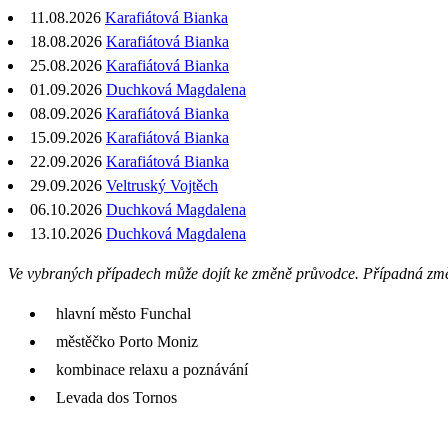
11.08.2026
Karafiátová Bianka
18.08.2026
Karafiátová Bianka
25.08.2026
Karafiátová Bianka
01.09.2026
Duchková Magdalena
08.09.2026
Karafiátová Bianka
15.09.2026
Karafiátová Bianka
22.09.2026
Karafiátová Bianka
29.09.2026
Veltruský Vojtěch
06.10.2026
Duchková Magdalena
13.10.2026
Duchková Magdalena
Ve vybraných případech může dojít ke změně průvodce. Případná zm
hlavní město Funchal
městěčko Porto Moniz
kombinace relaxu a poznávání
Levada dos Tornos