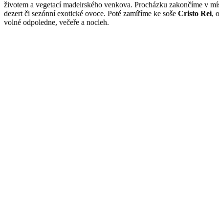
životem a vegetací madeirského venkova. Procházku zakončíme v mí
dezert či sezónní exotické ovoce. Poté zamíříme ke soše
Cristo Rei
, 
volné odpoledne, večeře a nocleh.