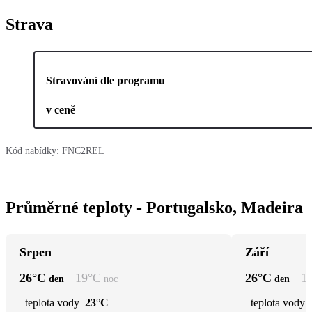
Strava
Stravování dle programu
v ceně
Kód nabídky:
FNC2REL
Průměrné teploty - Portugalsko, Madeira
Srpen
Září
26
°C
19
°C
26
°C
1
den
noc
den
teplota vody
23°C
teplota vody