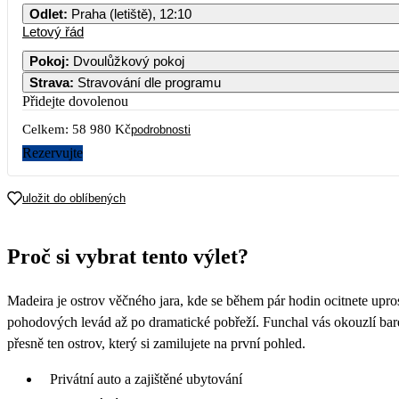
Odlet
:
Praha (letiště), 12:10
Letový řád
Pokoj
:
Dvoulůžkový pokoj
Strava
:
Stravování dle programu
Přidejte dovolenou
Celkem:
58 980 Kč
podrobnosti
Rezervujte
uložit do oblíbených
Proč si vybrat tento výlet?
Madeira je ostrov věčného jara, kde se během pár hodin ocitnete upro
pohodových levád až po dramatické pobřeží. Funchal vás okouzlí bar
přesně ten ostrov, který si zamilujete na první pohled.
Privátní auto a zajištěné ubytování