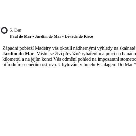
5. Den
Paul do Mar • Jardim do Mar • Levada do Risco
Západní pobřeží Madeiry vás okoulí nádhernými výhledy na skalnaté 
Jardim do Mar
. Místní se živí převážně rybařením a prací na baná
kilometrů a na jejím konci Vás odmění pohled na impozantní stometro
přírodním scenériím ostrova. Ubytování v hotelu Estalagem Do Mar *