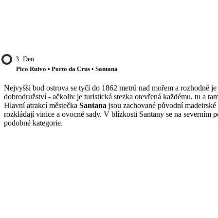
3. Den
Pico Ruivo • Porto da Crus • Santana
Nejvyšší bod ostrova se tyčí do 1862 metrů nad mořem a rozhodně je
dobrodružství - ačkoliv je turistická stezka otevřená každému, tu a t
Hlavní atrakcí městečka
Santana
jsou zachované původní madeirské to
rozkládají vinice a ovocné sady. V blízkosti Santany se na severním
podobné kategorie.