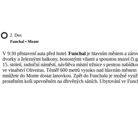
2. Den
Funchal • Monte
V 9:30 přistavení auta před hotel.
Funchal
je hlavním městem a zárov
dvorky a železnými balkony, honosnými vilami a spoustou muzeí či gal
15. století, radniční náměstí, návštěva místní tržnice s pestrou nabí
ve vinařství Oliveiras. Téměř 600 metrů vysoko nad hlavním městem
mnůžete do Monte dostat lanovkou. Zpět do Funchalu je možné využít 
proutěném koši upevněném na dřevěných sáních. Ubytování ve Funch