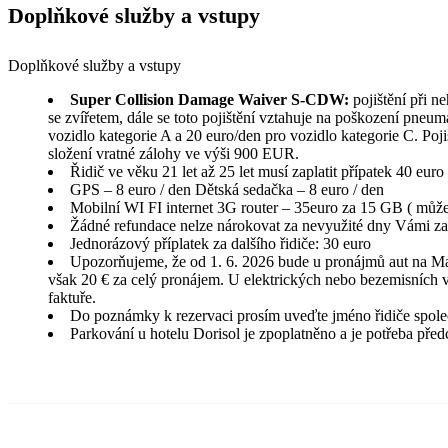
Doplňkové služby a vstupy
Doplňkové služby a vstupy
Super Collision Damage Waiver S-CDW:
pojištění při n
se zvířetem, dále se toto pojištění vztahuje na poškození pneuma
vozidlo kategorie A a 20 euro/den pro vozidlo kategorie C. Poji
složení vratné zálohy ve výši 900 EUR.
Řidič ve věku 21 let až 25 let musí zaplatit přípatek 40 eur
GPS – 8 euro / den Dětská sedačka – 8 euro / den
Mobilní WI FI internet 3G router – 35euro za 15 GB ( může 
Žádné refundace nelze nárokovat za nevyužité dny Vámi za
Jednorázový příplatek za dalšího řidiče: 30 euro
Upozorňujeme, že od 1. 6. 2026 bude u pronájmů aut na Ma
však 20 € za celý pronájem. U elektrických nebo bezemisních 
faktuře.
Do poznámky k rezervaci prosím uveďte jméno řidiče společn
Parkování u hotelu Dorisol je zpoplatněno a je potřeba pře