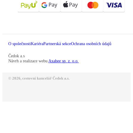
O společnosti
Kariéra
Partnerská sekce
Ochrana osobních údajů
Čedok a.s
Návrh a realizace webu
Axabee sp. z. o.o.
© 2026, cestovní kancelář Čedok a.s.