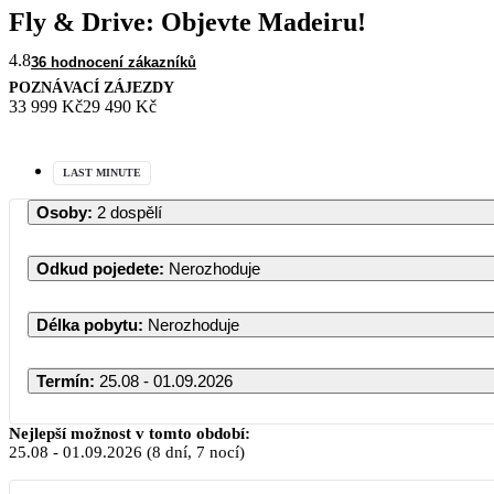
Fly & Drive: Objevte Madeiru!
4.8
36 hodnocení zákazníků
POZNÁVACÍ ZÁJEZDY
33 999 Kč
29 490 Kč
LAST MINUTE
Osoby
:
2 dospělí
Odkud pojedete
:
Nerozhoduje
Délka pobytu
:
Nerozhoduje
Termín
:
25.08 - 01.09.2026
Nejlepší možnost v tomto období:
25.08
-
01.09.2026
(8 dní, 7 nocí)