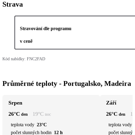
Strava
Stravování dle programu
v ceně
Kód nabídky:
FNC2FAD
Průměrné teploty - Portugalsko, Madeira
Srpen
Září
26
°C
19
°C
26
°C
1
den
noc
den
teplota vody
23°C
teplota vody
počet slunných hodin
12 h
počet slunnýc