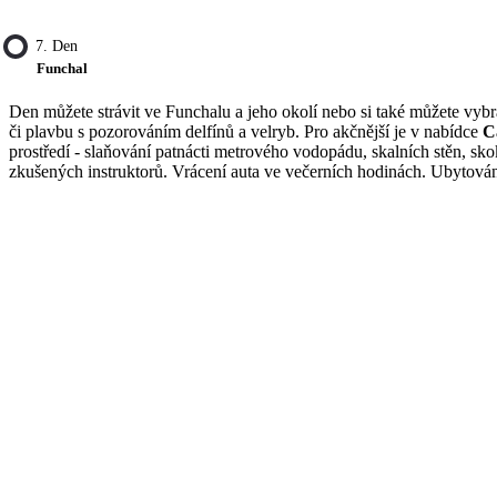
7. Den
Funchal
Den můžete strávit ve Funchalu a jeho okolí nebo si také můžete vybra
či plavbu s pozorováním delfínů a velryb. Pro akčnější je v nabídce
C
prostředí - slaňování patnácti metrového vodopádu, skalních stěn, sk
zkušených instruktorů. Vrácení auta ve večerních hodinách. Ubytová