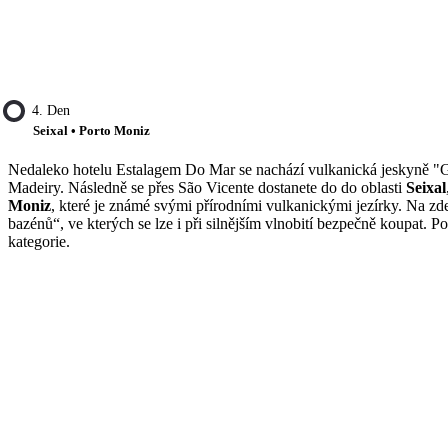
4. Den
Seixal • Porto Moniz
Nedaleko hotelu Estalagem Do Mar se nachází vulkanická jeskyně "Gru
Madeiry. Následně se přes São Vicente dostanete do do oblasti
Seixal
Moniz
, které je známé svými přírodními vulkanickými jezírky. Na z
bazénů“, ve kterých se lze i při silnějším vlnobití bezpečně koupa
kategorie.