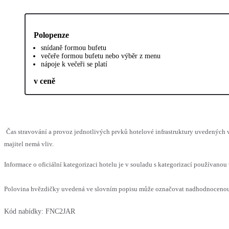
Polopenze
snídaně formou bufetu
večeře formou bufetu nebo výběr z menu
nápoje k večeři se platí
v ceně
Čas stravování a provoz jednotlivých prvků hotelové infrastruktury uvedenýc
majitel nemá vliv.
Informace o oficiální kategorizaci hotelu je v souladu s kategorizací používanou 
Polovina hvězdičky uvedená ve slovním popisu může označovat nadhodnocenou n
Kód nabídky:
FNC2JAR