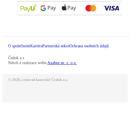
O společnosti
Kariéra
Partnerská sekce
Ochrana osobních údajů
Čedok a.s
Návrh a realizace webu
Axabee sp. z. o.o.
© 2026, cestovní kancelář Čedok a.s.