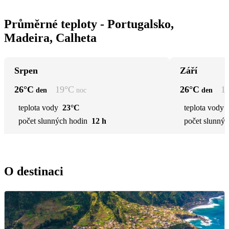
Průměrné teploty - Portugalsko,
Madeira, Calheta
Srpen
Září
26
°C
19
°C
26
°C
1
den
noc
den
teplota vody
23°C
teplota vody
počet slunných hodin
12 h
počet slunnýc
O destinaci