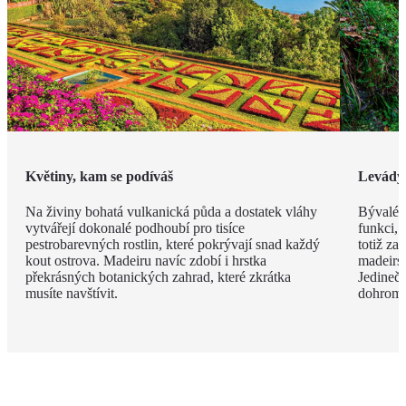
Květiny, kam se podíváš
Levády
Na živiny bohatá vulkanická půda a dostatek vláhy
Bývalé z
vytvářejí dokonalé podhoubí pro tisíce
funkci, 
pestrobarevných rostlin, které pokrývají snad každý
totiž za
kout ostrova. Madeiru navíc zdobí i hrstka
madeirsk
překrásných botanických zahrad, které zkrátka
Jedinečn
musíte navštívit.
dohroma