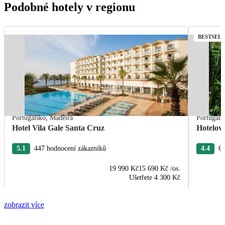
Podobné hotely v regionu
BESTSEL
Portugalsko
,
Madeira
Portugals
Hotel Vila Gale Santa Cruz
Hotelov
5.1
447 hodnocení zákazníků
4.4
63
19 990 Kč
15 690 Kč
/os.
Ušetřete
4 300 Kč
zobrazit více