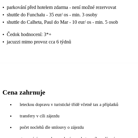
•
parkování před hotelem zdarma - není možné rezervovat
•
shuttle do Funchalu - 35 eur/ os - min. 3 osoby
•
shuttle do Calheta, Paul do Mar - 10 eur/ os - min. 5 osob
•
Čedok hodnocení: 3*+
•
jacuzzi mimo provoz cca 6 týdnů
Cena zahrnuje
leteckou dopravu v turistické třídě včetně tax a příplatků
transfery v cíli zájezdu
počet noclehů dle smlouvy o zájezdu