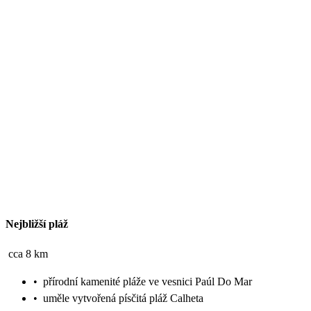
Nejbližší pláž
cca 8 km
•
přírodní kamenité pláže ve vesnici Paúl Do Mar
•
uměle vytvořená písčitá pláž Calheta