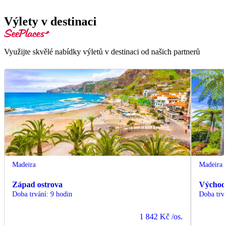
Výlety v destinaci
Využijte skvělé nabídky výletů v destinaci od našich partnerů
Madeira
Madeira
Západ ostrova
Východ 
Doba trvání
:
9 hodin
Doba trvá
1 842 Kč
/os.