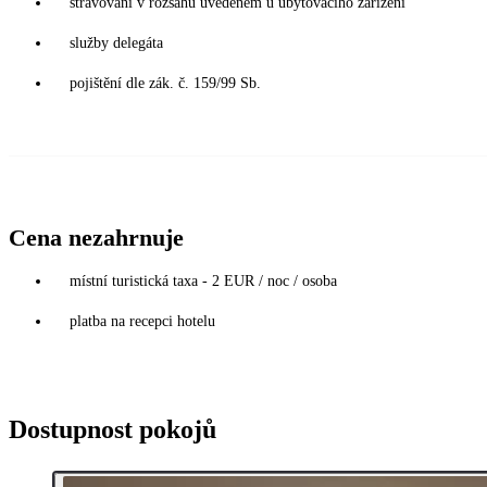
stravování v rozsahu uvedeném u ubytovacího zařízení
služby delegáta
pojištění dle zák. č. 159/99 Sb.
Cena nezahrnuje
místní turistická taxa - 2 EUR / noc / osoba
platba na recepci hotelu
Dostupnost pokojů