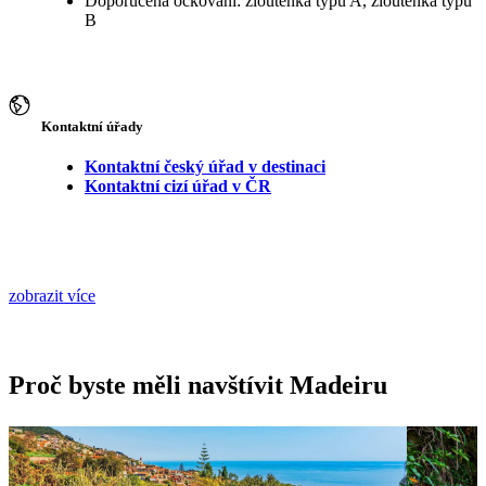
Doporučená očkování: žloutenka typu A, žloutenka typu
B
Kontaktní úřady
Kontaktní český úřad v destinaci
Kontaktní cizí úřad v ČR
zobrazit více
Proč byste měli navštívit Madeiru