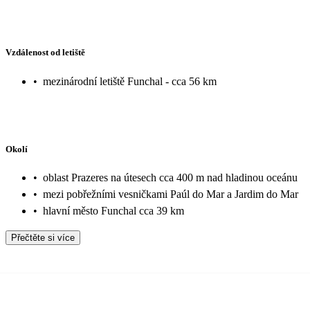
Vzdálenost od letiště
•
mezinárodní letiště Funchal - cca 56 km
Okolí
•
oblast Prazeres na útesech cca 400 m nad hladinou oceánu
•
mezi pobřežními vesničkami Paúl do Mar a Jardim do Mar
•
hlavní město Funchal cca 39 km
Přečtěte si více