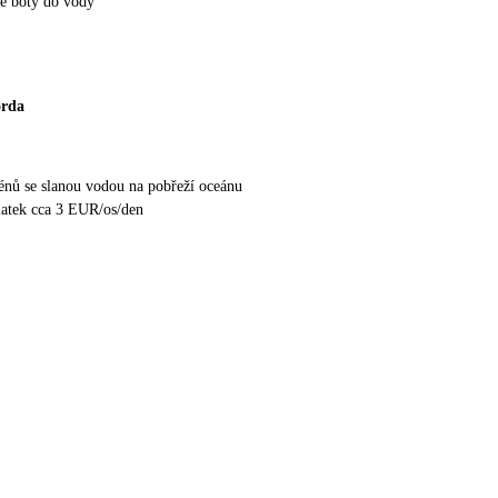
e boty do vody
orda
nů se slanou vodou na pobřeží oceánu
latek cca 3 EUR/os/den