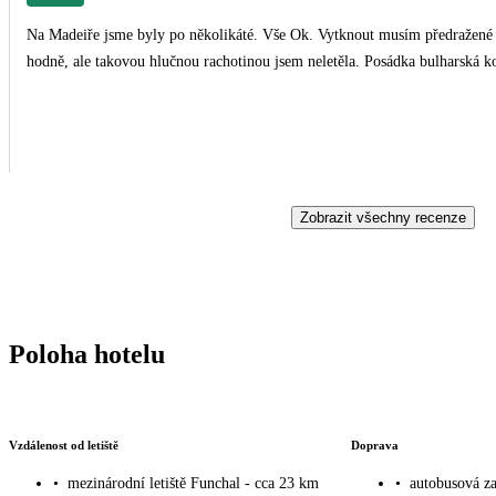
Na Madeiře jsme byly po několikáté. Vše Ok. Vytknout musím předražené 
hodně, ale takovou hlučnou rachotinou jsem neletěla. Posádka bulharská k
Zobrazit všechny recenze
Poloha hotelu
Vzdálenost od letiště
Doprava
•
mezinárodní letiště Funchal - cca 23 km
•
autobusová za