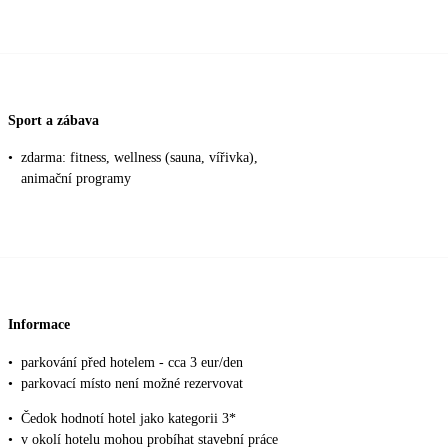
Sport a zábava
•
zdarma: fitness, wellness (sauna, vířivka),
animační programy
Informace
•
parkování před hotelem - cca 3 eur/den
•
parkovací místo není možné rezervovat
•
Čedok hodnotí hotel jako kategorii 3*
•
v okolí hotelu mohou probíhat stavební práce