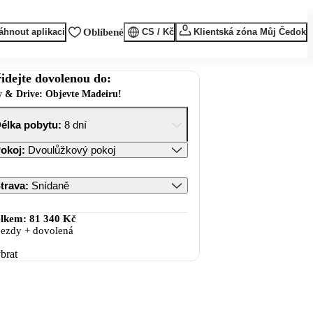
áhnout aplikaci
Oblíbené
CS / Kč
Klientská zóna Můj Čedok
idejte dovolenou do:
y & Drive: Objevte Madeiru!
élka pobytu
:
8 dní
okoj
:
Dvoulůžkový pokoj
trava
:
Snídaně
lkem:
81 340 Kč
jezdy + dovolená
brat