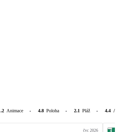
1.2
Animace
4.8
Poloha
2.1
Pláž
4.4
Atrakce v
čvc 2026
4
Vla