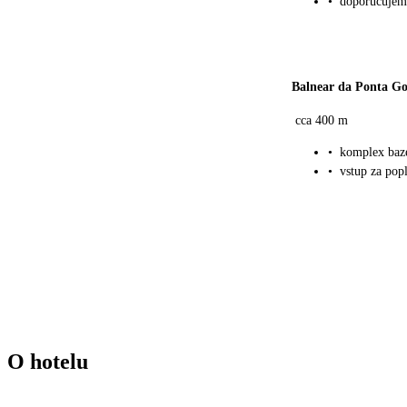
•
doporučujem
Balnear da Ponta G
cca 400 m
•
komplex bazé
•
vstup za pop
O hotelu