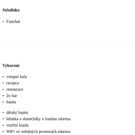
Středisko
•
Funchal
Vybavení
•
vstupní hala
•
recepce
•
restaurace
•
2x bar
•
bazén
•
dětský bazén
•
lehátka a slunečníky u bazénu zdarma
•
vnitřní bazén
•
WiFi ve veřejných prostorách zdarma