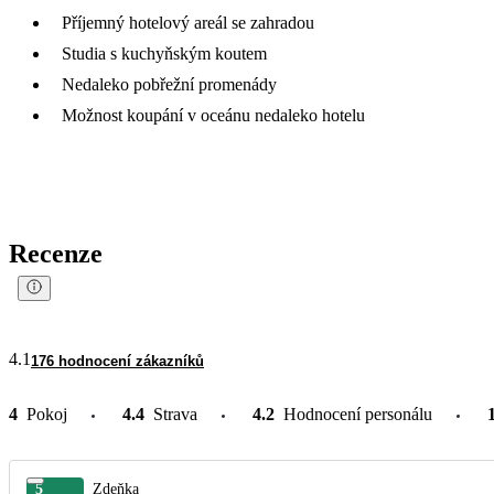
Příjemný hotelový areál se zahradou
Studia s kuchyňským koutem
Nedaleko pobřežní promenády
Možnost koupání v oceánu nedaleko hotelu
Recenze
4.1
176 hodnocení zákazníků
4
Pokoj
4.4
Strava
4.2
Hodnocení personálu
5
Zdeňka