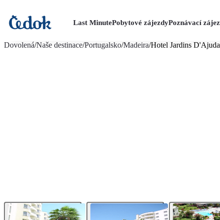
Last Minute
Pobytové zájezdy
Poznávací záje
více fotografií (11)
Dovolená
/
Naše destinace
/
Portugalsko
/
Madeira
/
Hotel Jardins D'Ajuda