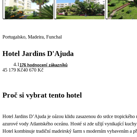
Portugalsko, Madeira, Funchal
Hotel Jardins D'Ajuda
4.1
176 hodnocení zákazníků
45 179 Kč
40 670 Kč
Proč si vybrat tento hotel
Hotel Jardins D’Ajuda je oázou klidu zasazenou do srdce tropického
azurové vody Atlantského oceánu. Hosté si zde užijí vynikající kuch
Hotel kombinuje tradiční madeirský šarm s moderním vybavením a př