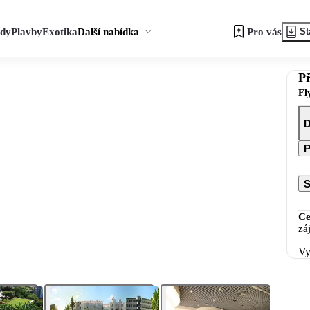
zdy
Plavby
Exotika
Další nabídka
Pro vás
St
Př
Fl
D
P
S
Ce
zá
Vy