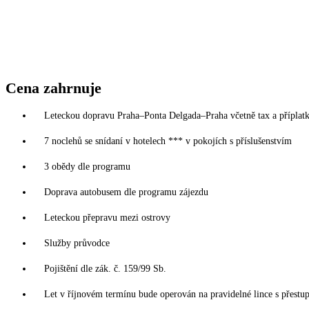
Cena zahrnuje
Leteckou dopravu Praha–Ponta Delgada–Praha včetně tax a příplat
7 noclehů se snídaní v hotelech *** v pokojích s příslušenstvím
3 obědy dle programu
Doprava autobusem dle programu zájezdu
Leteckou přepravu mezi ostrovy
Služby průvodce
Pojištění dle zák. č. 159/99 Sb.
Let v říjnovém termínu bude operován na pravidelné lince s přest