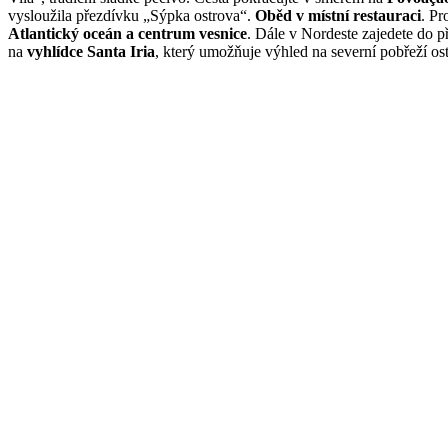
vysloužila přezdívku „Sýpka ostrova“.
Oběd v místní restauraci
. P
Atlantický oceán a centrum vesnice
. Dále v Nordeste zajedete do 
na
vyhlídce Santa Iria
, který umožňuje výhled na severní pobřeží ost