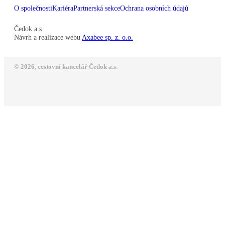
O společnosti
Kariéra
Partnerská sekce
Ochrana osobních údajů
Čedok a.s
Návrh a realizace webu
Axabee sp. z. o.o.
© 2026, cestovní kancelář Čedok a.s.