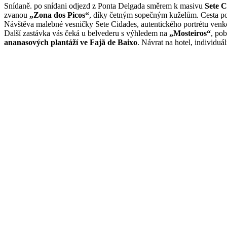
Snídaně. po snídani odjezd z Ponta Delgada směrem k masivu
Sete C
zvanou
„Zona dos Picos“
, díky četným sopečným kuželům. Cesta p
Návštěva malebné vesničky Sete Cidades, autentického portrétu ven
Další zastávka vás čeká u belvederu s výhledem na
„Mosteiros“
, po
ananasových plantáží ve Fajã de Baixo
. Návrat na hotel, individuá