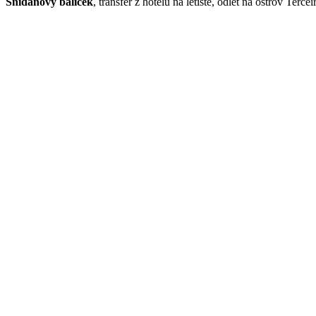
Snídaňový balíček
, transfer z hotelu na letiště, odlet na ostrov Terc