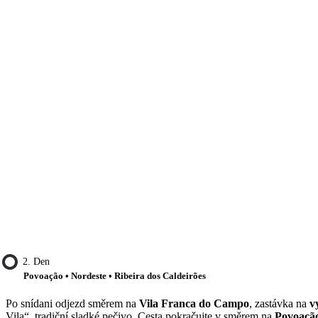
2. Den
Povoação • Nordeste • Ribeira dos Caldeirões
Po snídani odjezd směrem na
Vila Franca do Campo
, zastávka na
v
Vila“, tradiční sladké pečivo. Cesta pokračujte v směrem na
Povoaçã