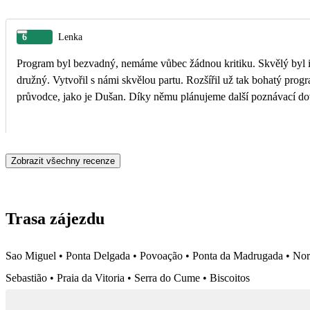
6
Lenka
Program byl bezvadný, nemáme vůbec žádnou kritiku. Skvělý byl i ná
družný. Vytvořil s námi skvělou partu. Rozšířil už tak bohatý program o další "třešničky" a patří mu velké poděk
průvo
Zobrazit všechny recenze
Trasa zájezdu
Sao Miguel • Ponta Delgada • Povoação • Ponta da Madrugada • Nordes
Sebastião • Praia da Vitoria • Serra do Cume • Biscoitos