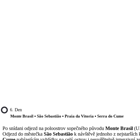
6. Den
Monte Brasil • São Sebastião • Praia da Vitoria • Serra do Cume
Po snídani odjezd na poloostrov sopečného původu
Monte Brasil
(U
Odjezd do městečka
São Sebastião
k návštěvě jednoho z nejstarších 
Cume
nabízejícím vyhlídky na celý ostrov i neuvěřitelně intenzivní z