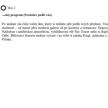
Den 2
Volný program (Vratislav podle vás)
Po snídani vás čeká volný den, který si můžete užít podle svých představ. Vrat
možnosti – od muzeí přes moderní galerie až po kavárny a restaurace. Doporu
Nadodrze s uměleckou atmosférou, vyhlídkovou věž Sky Tower nebo si dopřá
Odře. Milovníci historie mohou vyrazit i na výlet k zámku Książ, jednomu z 
Polsku.