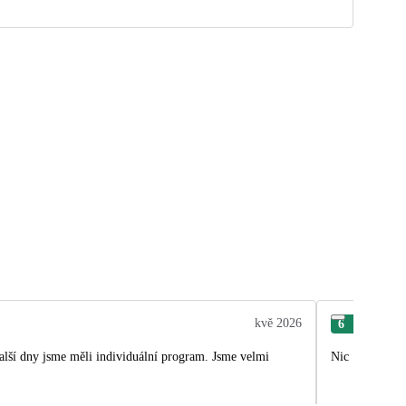
kvě 2026
6
Kvě
lší dny jsme měli individuální program. Jsme velmi
Nic