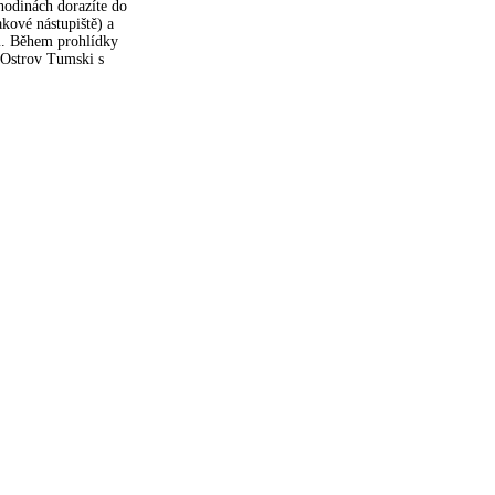
hodinách dorazíte do
akové nástupiště) a
m. Během prohlídky
e Ostrov Tumski s