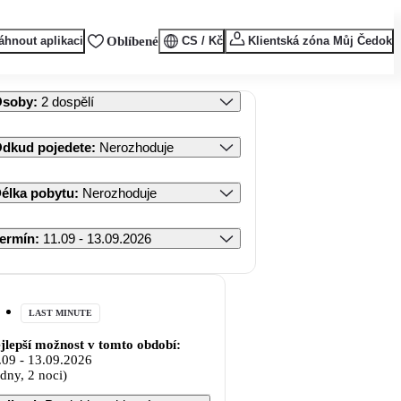
áhnout aplikaci
Oblíbené
CS / Kč
Klientská zóna Můj Čedok
Osoby
:
2 dospělí
dkud pojedete
:
Nerozhoduje
élka pobytu
:
Nerozhoduje
ermín
:
11.09 - 13.09.2026
LAST MINUTE
jlepší možnost v tomto období:
.09
-
13.09.2026
 dny, 2 noci)