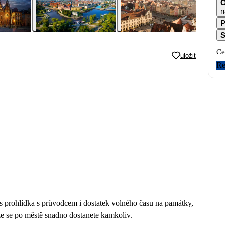
O
n
P
S
Ce
uložit
Re
 prohlídka s průvodcem i dostatek volného času na památky,
že se po městě snadno dostanete kamkoliv.