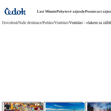
Last Minute
Pobytové zájezdy
Poznávací záje
více fotografií (28)
Dovolená
/
Naše destinace
/
Polsko
/
Vratislav
/
Vratislav - vlakem za záži