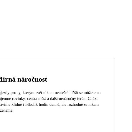
írná náročnost
jezdy pro ty, kterým svět nikam neuteče! Těšit se můžete na
íjemné rovinky, centra měst a další nenáročný terén. Chůzí
rávíme klidně i několik hodin denně, ale rozhodně se nikam
eženeme.