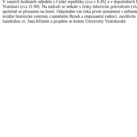
V ranních hodinách odjedete z České republiky (cca v 6:45) a v dopoledních 
Vratislavi (cca 11:00). Na nádraží se setkáte s česky mluvícím průvodcem (vl
společně se přesunete na hotel. Odpoledne vás čeká první seznámení s měste
uvidíte historické centrum s náměstím Rynek a impozantní radnicí, navštívít
katedrálou sv. Jana Křtitele a projdete se kolem Univerzity Vratislavské.