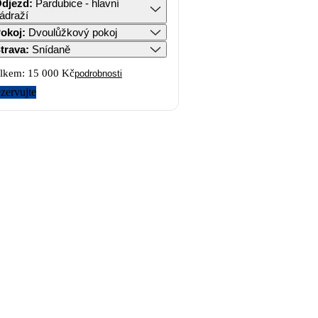
djezd
:
Pardubice - hlavní
ádraží
okoj
:
Dvoulůžkový pokoj
trava
:
Snídaně
lkem:
15 000 Kč
podrobnosti
zervujte