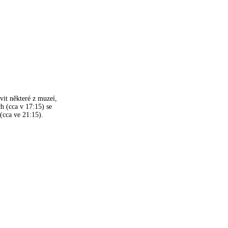
ívit některé z muzeí,
h (cca v 17:15) se
(cca ve 21:15).