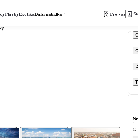
zdy
Plavby
Exotika
Další nabídka
Pro vás
St
tky
O
D
T
Ne
11
(3