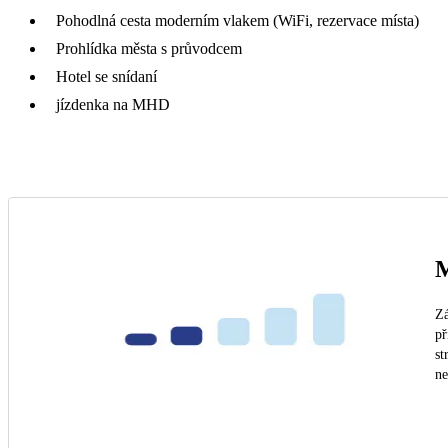
Pohodlná cesta moderním vlakem (WiFi, rezervace místa)
Prohlídka města s průvodcem
Hotel se snídaní
jízdenka na MHD
M
Zá
př
st
n