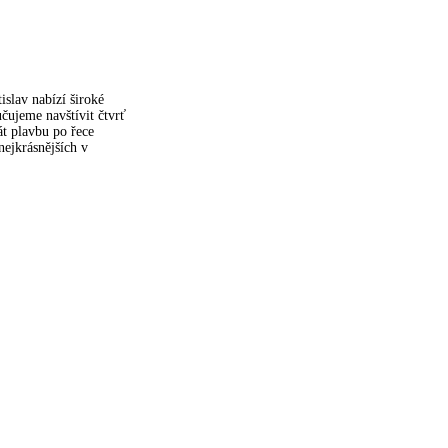
islav nabízí široké
čujeme navštívit čtvrť
t plavbu po řece
nejkrásnějších v