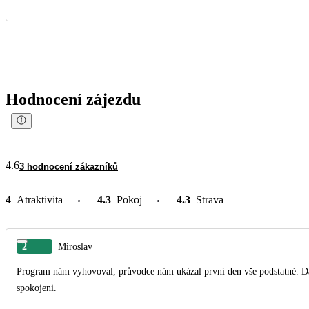
Hodnocení zájezdu
4.6
3 hodnocení zákazníků
4
Atraktivita
4.3
Pokoj
4.3
Strava
2
Miroslav
Program nám vyhovoval, průvodce nám ukázal první den vše podstatné. Da
spokojeni.