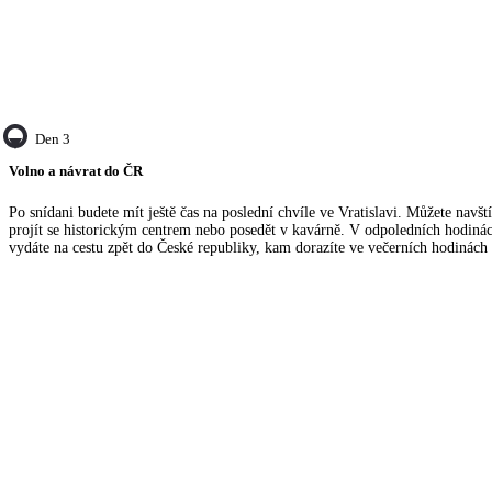
Den 3
Volno a návrat do ČR
Po snídani budete mít ještě čas na poslední chvíle ve Vratislavi. Můžete navšt
projít se historickým centrem nebo posedět v kavárně. V odpoledních hodinác
vydáte na cestu zpět do České republiky, kam dorazíte ve večerních hodinách 