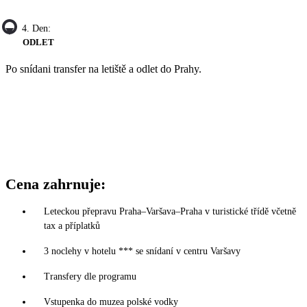
4. Den:
ODLET
Po snídani transfer na letiště a odlet do Prahy.
Cena zahrnuje:
Leteckou přepravu Praha–Varšava–Praha v turistické třídě včetně
tax a příplatků
3 noclehy v hotelu *** se snídaní v centru Varšavy
Transfery dle programu
Vstupenka do muzea polské vodky