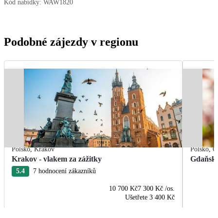
Kód nabídky:
WAW1820
Podobné zájezdy v regionu
Polsko
,
Krakov
Polsko
,
G
Krakov - vlakem za zážitky
Gdaňsk 
5.4
7 hodnocení zákazníků
10 700 Kč
7 300 Kč
/os.
Ušetřete
3 400 Kč