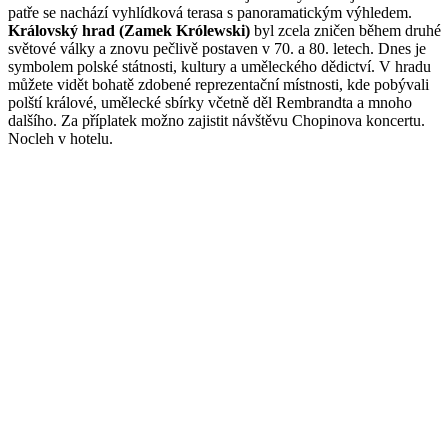
patře se nachází vyhlídková terasa s panoramatickým výhledem.
Královský hrad (Zamek Królewski)
byl zcela zničen během druhé
světové války a znovu pečlivě postaven v 70. a 80. letech. Dnes je
symbolem polské státnosti, kultury a uměleckého dědictví. V hradu
můžete vidět bohatě zdobené reprezentační místnosti, kde pobývali
polští králové, umělecké sbírky včetně děl Rembrandta a mnoho
dalšího. Za příplatek možno zajistit návštěvu Chopinova koncertu.
Nocleh v hotelu.