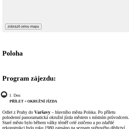
zobrazit celou mapu
Poloha
Program zájezdu:
1. Den:
PŘÍLET + OKRUŽNÍ JÍZDA
Odlet z Prahy do
Varšavy
– hlavního města Polska. Po příletu
polodenní panoramatická okružní jízda městem s místním průvodcem.
Staré město bylo během války téměř celé zničeno a po zdařilé
rekonstrukci bylo roku 1980 zapsáno na seznam světového dědictví