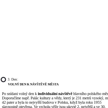
3. Den:
VOLNÝ DEN K NÁVŠTĚVĚ MĚSTA
Po snídani volný den k
individuální návštěvě
hlavního polského měs
Doporučíme např. Palác kultury a vědy, který je 231 metrů vysoký, 
42 pater a byla to nejvyšší budova v Polsku, když byla roku 1955
slavnostně otevřena. Ve vrcholu věže jsou ukryté 2. největší a ve 30.