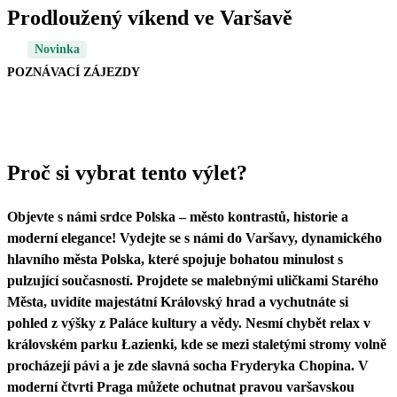
Prodloužený víkend ve Varšavě
Novinka
POZNÁVACÍ ZÁJEZDY
Proč si vybrat tento výlet?
Objevte s námi srdce Polska – město kontrastů, historie a
moderní elegance! Vydejte se s námi do Varšavy, dynamického
hlavního města Polska, které spojuje bohatou minulost s
pulzující současností. Projdete se malebnými uličkami Starého
Města, uvidíte majestátní Královský hrad a vychutnáte si
pohled z výšky z Paláce kultury a vědy. Nesmí chybět relax v
královském parku Łazienki, kde se mezi staletými stromy volně
procházejí pávi a je zde slavná socha Fryderyka Chopina. V
moderní čtvrti Praga můžete ochutnat pravou varšavskou