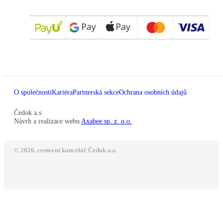
O společnosti
Kariéra
Partnerská sekce
Ochrana osobních údajů
Čedok a.s
Návrh a realizace webu
Axabee sp. z. o.o.
© 2026, cestovní kancelář Čedok a.s.