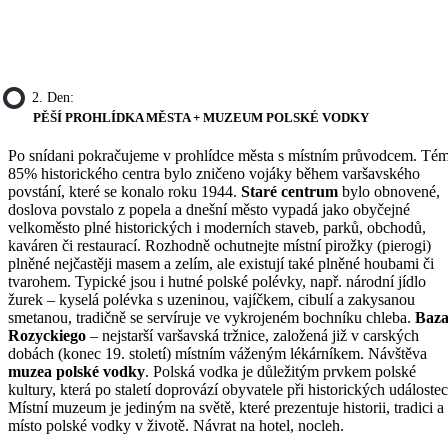
2. Den:
PĚŠÍ PROHLÍDKA MĚSTA + MUZEUM POLSKÉ VODKY
Po snídani pokračujeme v prohlídce města s místním průvodcem. Té
85% historického centra bylo zničeno vojáky během varšavského
povstání, které se konalo roku 1944.
Staré centrum
bylo obnovené,
doslova povstalo z popela a dnešní město vypadá jako obyčejné
velkoměsto plné historických i moderních staveb, parků, obchodů,
kaváren či restaurací. Rozhodně ochutnejte místní pirožky (pierogi)
plněné nejčastěji masem a zelím, ale existují také plněné houbami či
tvarohem. Typické jsou i hutné polské polévky, např. národní jídlo
žurek – kyselá polévka s uzeninou, vajíčkem, cibulí a zakysanou
smetanou, tradičně se servíruje ve vykrojeném bochníku chleba.
Baza
Rozyckiego
– nejstarší varšavská tržnice, založená již v carských
dobách (konec 19. století) místním váženým lékárníkem. Návštěva
muzea polské vodky
. Polská vodka je důležitým prvkem polské
kultury, která po staletí doprovází obyvatele při historických událostec
Místní muzeum je jediným na světě, které prezentuje historii, tradici a
místo polské vodky v životě. Návrat na hotel, nocleh.