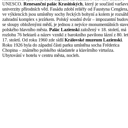
UNESCO.
Renesanční palác Krasińských
, který je součástí varšav
univerzity přírodních věd. Fasádu zdobí reliéfy od Faustyna Cenglera
ve výklencích jsou umístěny sochy řeckých bohyní a kolem je rozsáh
zahradní komplex s jezírkem. Polský soudní dvůr – impozantní budo
se sloupy obloženými mědí, je jednou z nejvíce monumentálních stav
polského hlavního města.
Palác Lazienski
založený v 18. století, má
rozlohu 76 hektarů a název vznikl z barokního pavilonu lázní z 80. let
17. století. Od roku 1960 zde sídlí
Královské muzeum Lazienski
.
Roku 1926 byla do západní části parku umístěna socha Fréderica
Chopina – známého polského skladatele a klavírního virtuóza.
Ubytování v hotelu v centru města, nocleh.