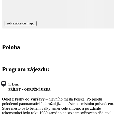
zobrazit celou mapu
Poloha
Program zájezdu:
1. Den:
PŘÍLET + OKRUŽNÍ JÍZDA
Odlet z Prahy do
Varšavy
– hlavního města Polska. Po příletu
polodenní panoramatická okružní jízda městem s místním průvodcem.
Staré město bylo během války téměř celé zničeno a po zdařilé
rekonstrukci bylo roku 1980 zapsáno na seznam světového dědictví