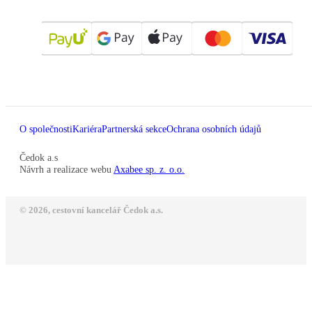
O společnosti
Kariéra
Partnerská sekce
Ochrana osobních údajů
Čedok a.s
Návrh a realizace webu
Axabee sp. z. o.o.
© 2026, cestovní kancelář Čedok a.s.