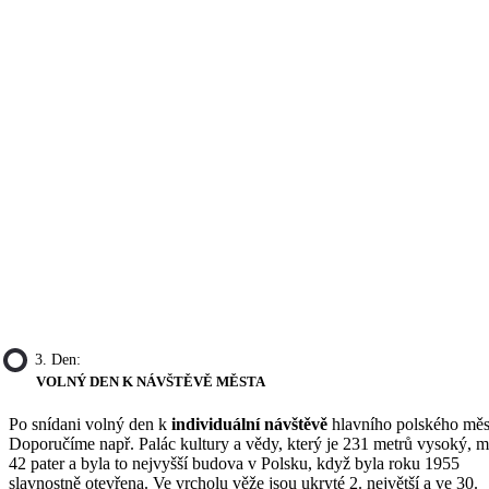
3. Den:
VOLNÝ DEN K NÁVŠTĚVĚ MĚSTA
Po snídani volný den k
individuální návštěvě
hlavního polského měs
Doporučíme např. Palác kultury a vědy, který je 231 metrů vysoký, 
42 pater a byla to nejvyšší budova v Polsku, když byla roku 1955
slavnostně otevřena. Ve vrcholu věže jsou ukryté 2. největší a ve 30.