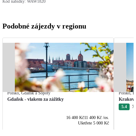
Kód nabídky:
WAW1820
Podobné zájezdy v regionu
Polsko
,
Gdaňsk a Sopoty
Polsko
,
K
Gdaňsk - vlakem za zážitky
Krakov 
5.4
7 
16 400 Kč
11 400 Kč
/os.
Ušetřete
5 000 Kč