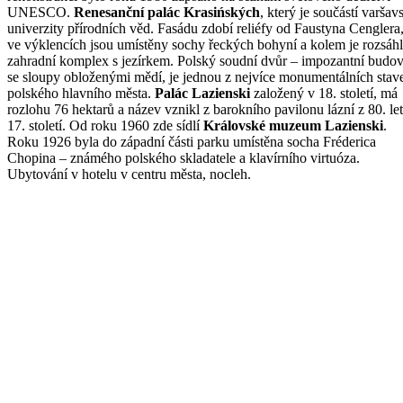
UNESCO.
Renesanční palác Krasińských
, který je součástí varšav
univerzity přírodních věd. Fasádu zdobí reliéfy od Faustyna Cenglera
ve výklencích jsou umístěny sochy řeckých bohyní a kolem je rozsáh
zahradní komplex s jezírkem. Polský soudní dvůr – impozantní budo
se sloupy obloženými mědí, je jednou z nejvíce monumentálních stav
polského hlavního města.
Palác Lazienski
založený v 18. století, má
rozlohu 76 hektarů a název vznikl z barokního pavilonu lázní z 80. let
17. století. Od roku 1960 zde sídlí
Královské muzeum Lazienski
.
Roku 1926 byla do západní části parku umístěna socha Fréderica
Chopina – známého polského skladatele a klavírního virtuóza.
Ubytování v hotelu v centru města, nocleh.