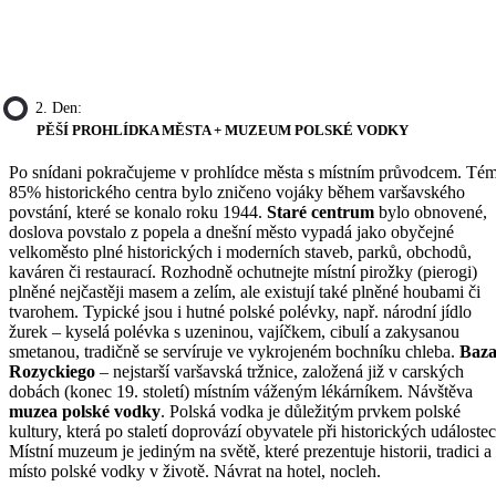
2. Den:
PĚŠÍ PROHLÍDKA MĚSTA + MUZEUM POLSKÉ VODKY
Po snídani pokračujeme v prohlídce města s místním průvodcem. Té
85% historického centra bylo zničeno vojáky během varšavského
povstání, které se konalo roku 1944.
Staré centrum
bylo obnovené,
doslova povstalo z popela a dnešní město vypadá jako obyčejné
velkoměsto plné historických i moderních staveb, parků, obchodů,
kaváren či restaurací. Rozhodně ochutnejte místní pirožky (pierogi)
plněné nejčastěji masem a zelím, ale existují také plněné houbami či
tvarohem. Typické jsou i hutné polské polévky, např. národní jídlo
žurek – kyselá polévka s uzeninou, vajíčkem, cibulí a zakysanou
smetanou, tradičně se servíruje ve vykrojeném bochníku chleba.
Baza
Rozyckiego
– nejstarší varšavská tržnice, založená již v carských
dobách (konec 19. století) místním váženým lékárníkem. Návštěva
muzea polské vodky
. Polská vodka je důležitým prvkem polské
kultury, která po staletí doprovází obyvatele při historických událostec
Místní muzeum je jediným na světě, které prezentuje historii, tradici a
místo polské vodky v životě. Návrat na hotel, nocleh.