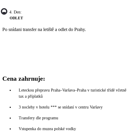
4. Den:
ODLET
Po snídani transfer na letiště a odlet do Prahy.
Cena zahrnuje:
Leteckou přepravu Praha–Varšava–Praha v turistické třídě včetně
tax a příplatků
3 noclehy v hotelu *** se snídaní v centru Varšavy
Transfery dle programu
Vstupenka do muzea polské vodky