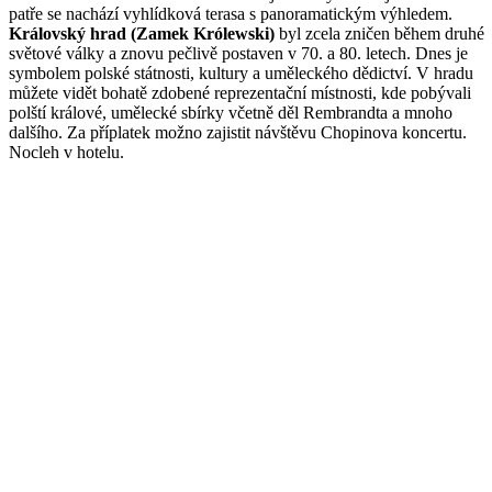
patře se nachází vyhlídková terasa s panoramatickým výhledem.
Královský hrad (Zamek Królewski)
byl zcela zničen během druhé
světové války a znovu pečlivě postaven v 70. a 80. letech. Dnes je
symbolem polské státnosti, kultury a uměleckého dědictví. V hradu
můžete vidět bohatě zdobené reprezentační místnosti, kde pobývali
polští králové, umělecké sbírky včetně děl Rembrandta a mnoho
dalšího. Za příplatek možno zajistit návštěvu Chopinova koncertu.
Nocleh v hotelu.