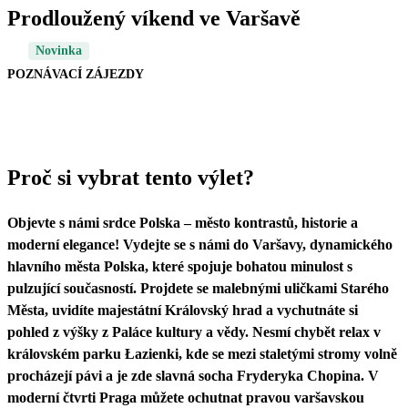
Prodloužený víkend ve Varšavě
Novinka
POZNÁVACÍ ZÁJEZDY
Proč si vybrat tento výlet?
Objevte s námi srdce Polska – město kontrastů, historie a
moderní elegance! Vydejte se s námi do Varšavy, dynamického
hlavního města Polska, které spojuje bohatou minulost s
pulzující současností. Projdete se malebnými uličkami Starého
Města, uvidíte majestátní Královský hrad a vychutnáte si
pohled z výšky z Paláce kultury a vědy. Nesmí chybět relax v
královském parku Łazienki, kde se mezi staletými stromy volně
procházejí pávi a je zde slavná socha Fryderyka Chopina. V
moderní čtvrti Praga můžete ochutnat pravou varšavskou