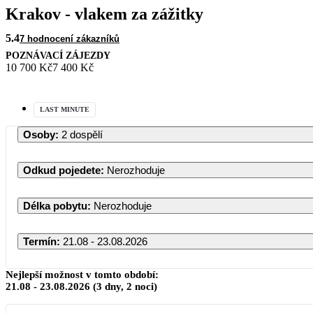
Krakov - vlakem za zážitky
5.4
7 hodnocení zákazníků
POZNÁVACÍ ZÁJEZDY
10 700 Kč
7 400 Kč
LAST MINUTE
Osoby
:
2 dospělí
Odkud pojedete
:
Nerozhoduje
Délka pobytu
:
Nerozhoduje
Termín
:
21.08 - 23.08.2026
Srpen 2026
Nejlepší možnost v tomto období:
21.08
-
23.08.2026
(3 dny, 2 noci)
PO
ÚT
ST
ČT
PÁ
SO
NE