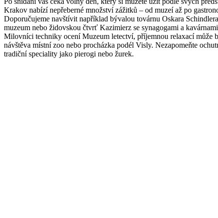
Po snídani vás čeká volný den, který si můžete užít podle svých předs
Krakov nabízí nepřeberné množství zážitků – od muzeí až po gastron
Doporučujeme navštívit například bývalou továrnu Oskara Schindler
muzeum nebo židovskou čtvrť Kazimierz se synagogami a kavárnami
Milovníci techniky ocení Muzeum letectví, příjemnou relaxací může b
návštěva místní zoo nebo procházka podél Visly. Nezapomeňte ochut
tradiční speciality jako pierogi nebo žurek.