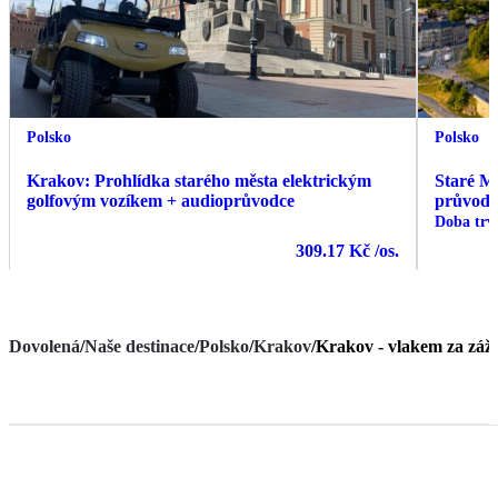
Polsko
Polsko
Krakov: Prohlídka starého města elektrickým
Staré M
golfovým vozíkem + audioprůvodce
průvod
Doba trv
309.17 Kč
/os.
Dovolená
/
Naše destinace
/
Polsko
/
Krakov
/
Krakov - vlakem za záži