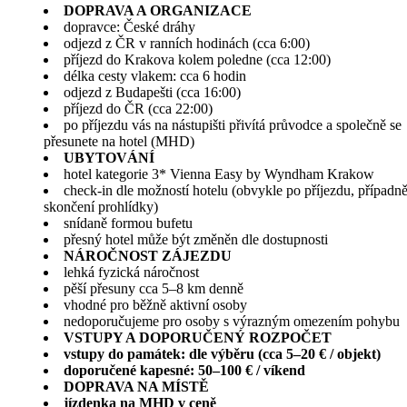
DOPRAVA A ORGANIZACE
dopravce: České dráhy
odjezd z ČR v ranních hodinách (cca 6:00)
příjezd do Krakova kolem poledne (cca 12:00)
délka cesty vlakem: cca 6 hodin
odjezd z Budapešti (cca 16:00)
příjezd do ČR (cca 22:00)
po příjezdu vás na nástupišti přivítá průvodce a společně se
přesunete na hotel (MHD)
UBYTOVÁNÍ
hotel kategorie 3* Vienna Easy by Wyndham Krakow
check-in dle možností hotelu (obvykle po příjezdu, případn
skončení prohlídky)
snídaně formou bufetu
přesný hotel může být změněn dle dostupnosti
NÁROČNOST ZÁJEZDU
lehká fyzická náročnost
pěší přesuny cca 5–8 km denně
vhodné pro běžně aktivní osoby
nedoporučujeme pro osoby s výrazným omezením pohybu
VSTUPY A DOPORUČENÝ ROZPOČET
vstupy do památek: dle výběru (cca 5–20 € / objekt)
doporučené kapesné: 50–100 € / víkend
DOPRAVA NA MÍSTĚ
jízdenka na MHD v ceně