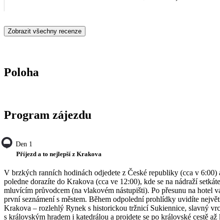
vagón dopravce připojil, aler nikdo z obsluhy vlaku nás o tom
neinformoval. Nicméně v průběhu cesty jsme si to zjistili sami 
Zobrazit všechny recenze
poslední třetina již proběhla v pořádku. Protože problémy s
dopravou nepadají na čedok, hodnotíme celý zájezd velmi
vysoko.
Poloha
Program zájezdu
Den 1
Příjezd a to nejlepší z Krakova
V brzkých ranních hodinách odjedete z České republiky (cca v 6:00)
poledne dorazíte do Krakova (cca ve 12:00), kde se na nádraží setkáte
mluvícím průvodcem (na vlakovém nástupišti). Po přesunu na hotel v
první seznámení s městem. Během odpolední prohlídky uvidíte největ
Krakova – rozlehlý Rynek s historickou tržnicí Sukiennice, slavný v
s královským hradem i katedrálou a projdete se po královské cestě až 