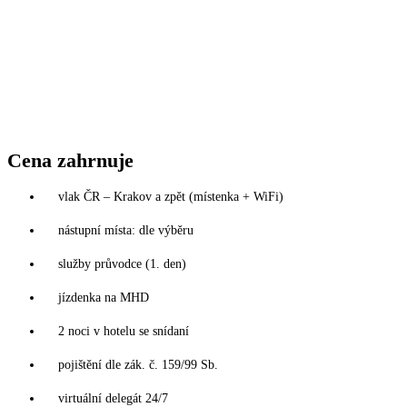
Cena zahrnuje
vlak ČR – Krakov a zpět (místenka + WiFi)
nástupní místa: dle výběru
služby průvodce (1. den)
jízdenka na MHD
2 noci v hotelu se snídaní
pojištění dle zák. č. 159/99 Sb.
virtuální delegát 24/7