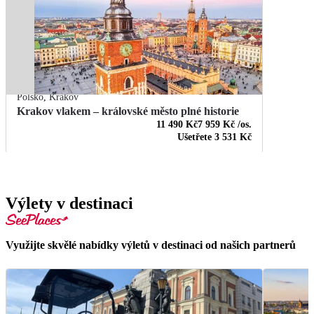
Polsko
,
Krakov
Krakov vlakem – královské město plné historie
11 490 Kč
7 959 Kč
/os.
Ušetřete
3 531 Kč
Výlety v destinaci
Využijte skvělé nabídky výletů v destinaci od našich partnerů