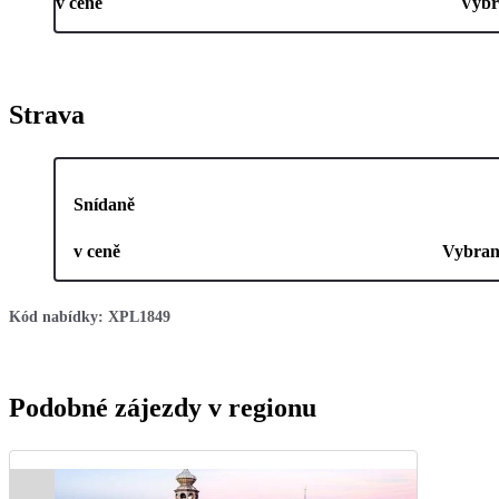
v ceně
Vybr
Strava
Snídaně
v ceně
Vybran
Kód nabídky:
XPL1849
Podobné zájezdy v regionu