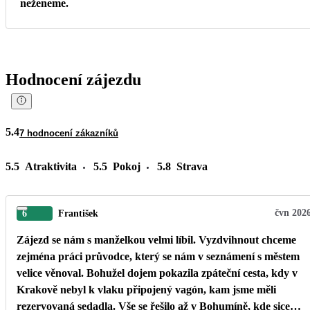
neženeme.
Hodnocení zájezdu
5.4
7 hodnocení zákazníků
5.5
Atraktivita
5.5
Pokoj
5.8
Strava
čvn 202
6
František
Zájezd se nám s manželkou velmi líbil. Vyzdvihnout chceme
zejména práci průvodce, který se nám v seznámení s městem
velice věnoval. Bohužel dojem pokazila zpáteční cesta, kdy v
Krakově nebyl k vlaku připojený vagón, kam jsme měli
rezervovaná sedadla. Vše se řešilo až v Bohumíně, kde sice