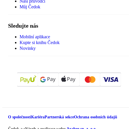
Naši průvodci
Můj Čedok
Sledujte nás
Mobilní aplikace
Kupte si knihu Čedok
Novinky
O společnosti
Kariéra
Partnerská sekce
Ochrana osobních údajů
Čedok a.s
Návrh a realizace webu
Axabee sp. z. o.o.