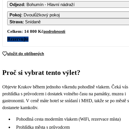
Odjezd
:
Bohumín - Hlavní nádraží
1
2
Pokoj
:
Dvoulůžkový pokoj
Strava
:
Snídaně
3
4
5
6
7
8
9
Celkem:
14 800 Kč
podrobnosti
Rezervujte
10
11
12
13
14
15
16
uložit do oblíbených
17
18
19
20
21
22
23
7 400
Proč si vybrat tento výlet?
24
25
26
27
28
29
30
Objevte Krakov během jednoho víkendu pohodlně vlakem. Čeká vás
31
prohlídka s průvodcem i dostatek volného času na památky, muzea i
gastronomii. V ceně máte hotel se snídaní i MHD, takže se po městě 
dostanete kamkoliv.
Pohodlná cesta moderním vlakem (WiFi, rezervace místa)
Prohlídka města s průvodcem