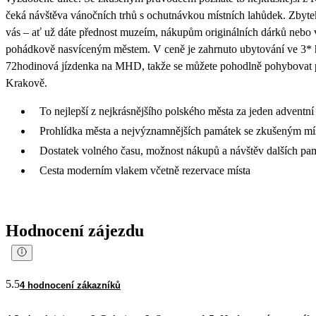
čeká návštěva vánočních trhů s ochutnávkou místních lahůdek. Zbytek
vás – ať už dáte přednost muzeím, nákupům originálních dárků nebo
pohádkově nasvíceným městem. V ceně je zahrnuto ubytování ve 3* h
72hodinová jízdenka na MHD, takže se můžete pohodlně pohybovat 
Krakově.
To nejlepší z nejkrásnějšího polského města za jeden adventní
Prohlídka města a nejvýznamnějších památek se zkušeným m
Dostatek volného času, možnost nákupů a návštěv dalších pa
Cesta moderním vlakem včetně rezervace místa
Hodnocení zájezdu
5.5
4 hodnocení zákazníků