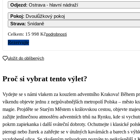
Odjezd
:
Ostrava - hlavní nádraží
1
Pokoj
:
Dvoulůžkový pokoj
Strava
:
Snídaně
2
3
4
5
6
7
8
Celkem:
15 998 Kč
podrobnosti
Rezervujte
9
10
11
12
13
14
15
uložit do oblíbených
16
17
18
19
20
21
22
Proč si vybrat tento výlet?
23
24
25
26
27
28
29
7 999
Vydejte se s námi vlakem za kouzlem adventního Krakova! Během p
30
víkendu objevte jednu z nejpůvabnějších metropolí Polska – město kr
magie. Projděte se Starým Městem s královskou cestou, objevte majes
zažijte jedinečnou atmosféru adventních trhů na Rynku, kde si vychutn
pokrm zapiekanka i další sváteční dobroty. Ochutnejte i klasické polsk
pierogi nebo žurek a zahřejte se v útulných kavárnách a barech s vý
vyzdobené ulice. Se zkušeným průvodcem poznáte to nejkrásnější z 