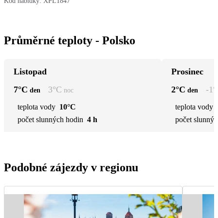
Kód nabídky:
XPL1847
Průměrné teploty - Polsko
Listopad
Prosinec
7
°C
3
°C
2
°C
-1
°
den
noc
den
teplota vody
10°C
teplota vody
počet slunných hodin
4 h
počet slunnýc
Podobné zájezdy v regionu