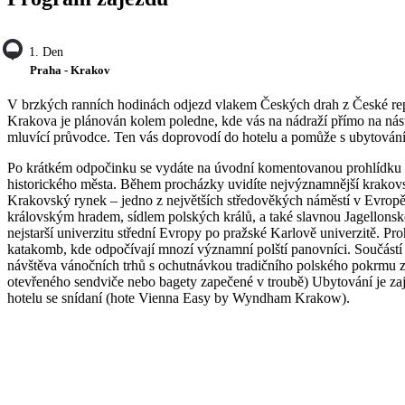
1. Den
Praha - Krakov
V brzkých ranních hodinách odjezd vlakem Českých drah z České rep
Krakova je plánován kolem poledne, kde vás na nádraží přímo na nástu
mluvící průvodce. Ten vás doprovodí do hotelu a pomůže s ubytován
Po krátkém odpočinku se vydáte na úvodní komentovanou prohlídku
historického města. Během procházky uvidíte nejvýznamnější krakov
Krakovský rynek – jedno z největších středověkých náměstí v Evrop
královským hradem, sídlem polských králů, a také slavnou Jagellonsk
nejstarší univerzitu střední Evropy po pražské Karlově univerzitě. Pro
katakomb, kde odpočívají mnozí významní polští panovníci. Součástí 
návštěva vánočních trhů s ochutnávkou tradičního polského pokrmu z
otevřeného sendviče nebo bagety zapečené v troubě) Ubytování je za
hotelu se snídaní (hote Vienna Easy by Wyndham Krakow).