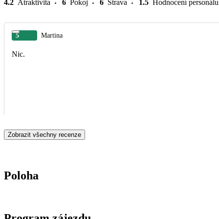
4.2
Atraktivita
6
Pokoj
6
Strava
1.5
Hodnocení personálu
5
Martina
Nic.
Zobrazit všechny recenze
Poloha
Program zájezdu