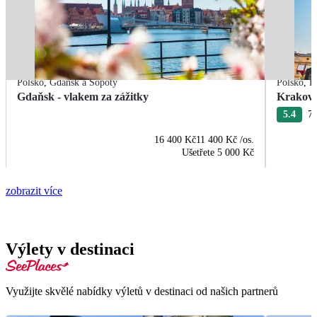
Polsko
,
Gdaňsk a Sopoty
Polsko
,
K
Gdaňsk - vlakem za zážitky
Krakov 
5.4
7 
16 400 Kč
11 400 Kč
/os.
Ušetřete
5 000 Kč
zobrazit více
Výlety v destinaci
Využijte skvělé nabídky výletů v destinaci od našich partnerů