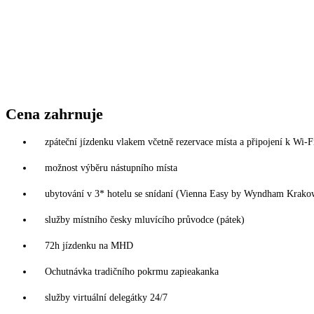
Cena zahrnuje
zpáteční jízdenku vlakem včetně rezervace místa a připojení k Wi-F
možnost výběru nástupního místa
ubytování v 3* hotelu se snídaní (Vienna Easy by Wyndham Krako
služby místního česky mluvícího průvodce (pátek)
72h jízdenku na MHD
Ochutnávka tradičního pokrmu zapieakanka
služby virtuální delegátky 24/7