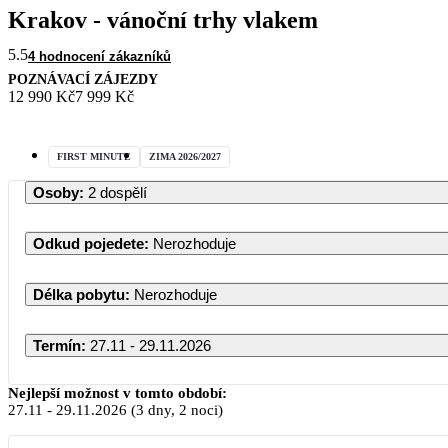
Krakov - vánoční trhy vlakem
5.5
4 hodnocení zákazníků
POZNÁVACÍ ZÁJEZDY
12 990 Kč
7 999 Kč
FIRST MINUTE
ZIMA 2026/2027
Osoby
:
2 dospělí
Odkud pojedete
:
Nerozhoduje
Délka pobytu
:
Nerozhoduje
Termín
:
27.11 - 29.11.2026
Listopad 2026
Nejlepší možnost v tomto období:
27.11
-
29.11.2026
(3 dny, 2 noci)
PO
ÚT
ST
ČT
PÁ
SO
NE