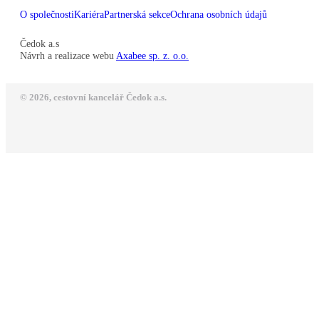
O společnosti
Kariéra
Partnerská sekce
Ochrana osobních údajů
Čedok a.s
Návrh a realizace webu
Axabee sp. z. o.o.
© 2026, cestovní kancelář Čedok a.s.