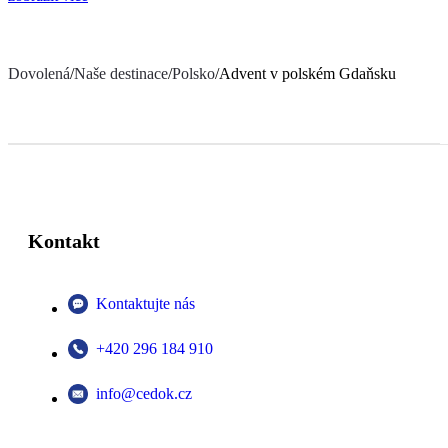
Dovolená
/
Naše destinace
/
Polsko
/
Advent v polském Gdaňsku
Kontakt
Kontaktujte nás
+420 296 184 910
info@cedok.cz