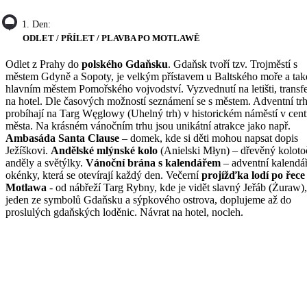
1. Den:
ODLET / PŘÍLET / PLAVBA PO MOTLAWĚ
Odlet z Prahy do
polského Gdaňsku
. Gdaňsk tvoří tzv. Trojměstí s
městem Gdyně a Sopoty, je velkým přístavem u Baltského moře a tak
hlavním městem Pomořského vojvodství. Vyzvednutí na letišti, transf
na hotel. Dle časových možností seznámení se s městem. Adventní tr
probíhají na Targ Węglowy (Uhelný trh) v historickém náměstí v cent
města. Na krásném vánočním trhu jsou unikátní atrakce jako např.
Ambasáda Santa Clause
– domek, kde si děti mohou napsat dopis
Ježíškovi.
Andělské mlýnské kolo
(Anielski Młyn) – dřevěný koloto
anděly a světýlky.
Vánoční brána s kalendářem
– adventní kalendář
okénky, která se otevírají každý den. Večerní
projížďka lodí po řece
Motlawa
- od nábřeží Targ Rybny, kde je vidět slavný Jeřáb (Żuraw),
jeden ze symbolů Gdaňsku a sýpkového ostrova, doplujeme až do
proslulých gdaňských loděnic. Návrat na hotel, nocleh.