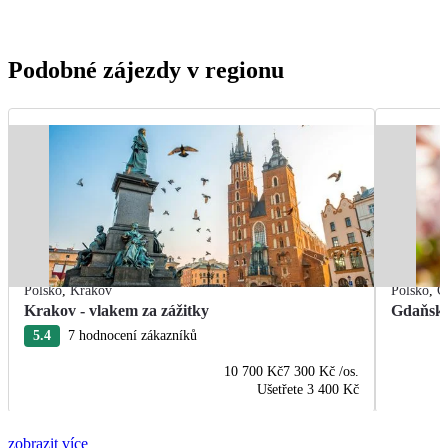
Podobné zájezdy v regionu
Polsko
,
Krakov
Polsko
,
G
Krakov - vlakem za zážitky
Gdaňsk 
5.4
7 hodnocení zákazníků
10 700 Kč
7 300 Kč
/os.
Ušetřete
3 400 Kč
zobrazit více