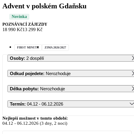
Advent v polském Gdaňsku
Novinka
POZNÁVACÍ ZÁJEZDY
18 990 Kč
13 299 Kč
FIRST MINUTE
ZIMA 2026/2027
Osoby
:
2 dospělí
Odkud pojedete
:
Nerozhoduje
Délka pobytu
:
Nerozhoduje
Termín
:
04.12 - 06.12.2026
Prosinec 2026
Nejlepší možnost v tomto období:
04.12
-
06.12.2026
(3 dny, 2 noci)
PO
ÚT
ST
ČT
PÁ
SO
NE