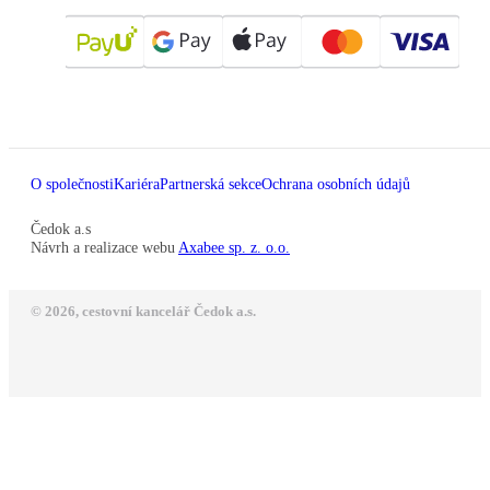
O společnosti
Kariéra
Partnerská sekce
Ochrana osobních údajů
Čedok a.s
Návrh a realizace webu
Axabee sp. z. o.o.
© 2026, cestovní kancelář Čedok a.s.