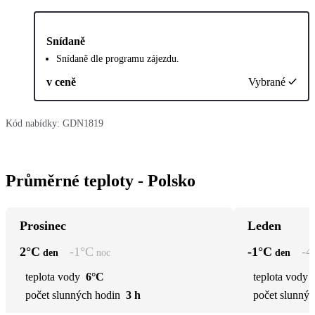
Snídaně
Snídaně dle programu zájezdu.
v ceně
Vybrané
Kód nabídky:
GDN1819
Průměrné teploty - Polsko
Prosinec
Leden
2
°C
-1
°C
-1
°C
-4
den
noc
den
teplota vody
6°C
teplota vody
počet slunných hodin
3 h
počet slunnýc