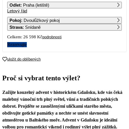
Odlet
:
Praha (letiště)
Letový řád
1
2
3
4
5
6
13 299
Pokoj
:
Dvoulůžkový pokoj
Strava
:
Snídaně
7
8
9
10
11
12
13
Celkem:
26 598 Kč
podrobnosti
14
15
16
17
18
19
20
Rezervujte
21
22
23
24
25
26
27
uložit do oblíbených
28
29
30
31
Proč si vybrat tento výlet?
Zažijte kouzelný advent v historickém Gdaňsku, kde vás čeká
malebný vánoční trh plný světel, vůní a tradičních polských
dobrot. Projděte se zasněženými uličkami starého města,
obdivujte gotické památky a nechte se unést slavnostní
atmosférou u Baltského moře. Advent v Gdaňsku je ideální
volbou pro romantický víkend i rodinný výlet plný zážitků.