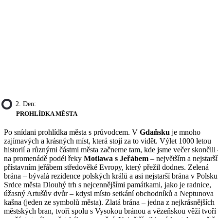
2. Den:
PROHLÍDKA MĚSTA
Po snídani prohlídka města s průvodcem. V
Gdaňsku
je mnoho
zajímavých a krásných míst, která stojí za to vidět. Výlet 1000 letou
historií a různými částmi města začneme tam, kde jsme večer skončili
na promenádě podél řeky
Motlawa s Jeřábem
– největším a nejstarš
přístavním jeřábem středověké Evropy, který přežil dodnes. Zelená
brána – bývalá rezidence polských králů a asi nejstarší brána v Polsku
Srdce města Dlouhý trh s nejcennějšími památkami, jako je radnice,
úžasný Artušův dvůr – kdysi místo setkání obchodníků a Neptunova
kašna (jeden ze symbolů města). Zlatá brána – jedna z nejkrásnějších
městských bran, tvoří spolu s Vysokou bránou a vězeňskou věží tvoří