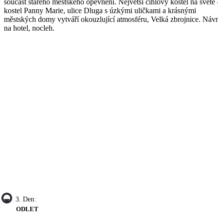
součást starého městského opevnění. Největší cihlový kostel na světě 
kostel Panny Marie, ulice Dluga s úzkými uličkami a krásnými
městských domy vytváří okouzlující atmosféru, Velká zbrojnice. Návr
na hotel, nocleh.
3. Den:
ODLET