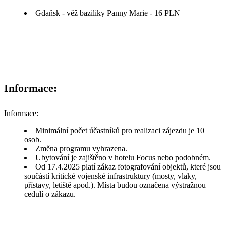
Gdaňsk - věž baziliky Panny Marie - 16 PLN
Informace:
Informace:
Minimální počet účastníků pro realizaci zájezdu je 10
osob.
Změna programu vyhrazena.
Ubytování je zajištěno v hotelu Focus nebo podobném.
Od 17.4.2025 platí zákaz fotografování objektů, které jsou
součástí kritické vojenské infrastruktury (mosty, vlaky,
přístavy, letiště apod.). Místa budou označena výstražnou
cedulí o zákazu.