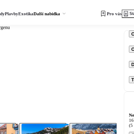
zdy
Plavby
Exotika
Další nabídka
Pro vás
St
rgenu
O
D
T
Ne
16
(5