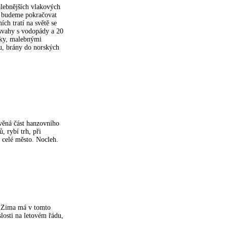
alebnějších vlakových
e budeme pokračovat
ích tratí na světě se
 svahy s vodopády a 20
lky, malebnými
u, brány do norských
věná část hanzovního
, rybí trh, při
 celé město. Nocleh.
. Zima má v tomto
slosti na letovém řádu,