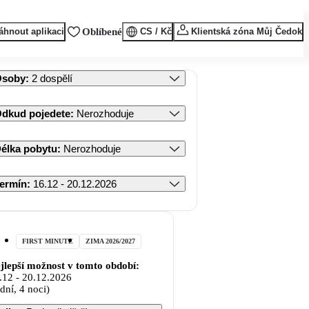
áhnout aplikaci
Oblíbené
CS / Kč
Klientská zóna Můj Čedok
Osoby
:
2 dospělí
dkud pojedete
:
Nerozhoduje
élka pobytu
:
Nerozhoduje
ermín
:
16.12 - 20.12.2026
FIRST MINUTE
ZIMA 2026/2027
jlepší možnost v tomto období:
.12
-
20.12.2026
 dní, 4 noci)