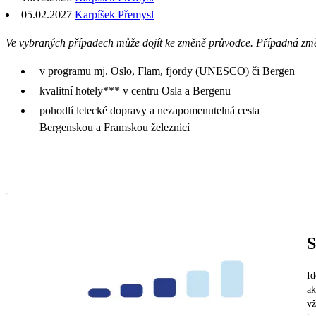
05.02.2027
Karpíšek Přemysl
Ve vybraných případech může dojít ke změně průvodce. Případná zm
v programu mj. Oslo, Flam, fjordy (UNESCO) či Bergen
kvalitní hotely*** v centru Osla a Bergenu
pohodlí letecké dopravy a nezapomenutelná cesta
Bergenskou a Framskou železnicí
S
Id
ak
vž