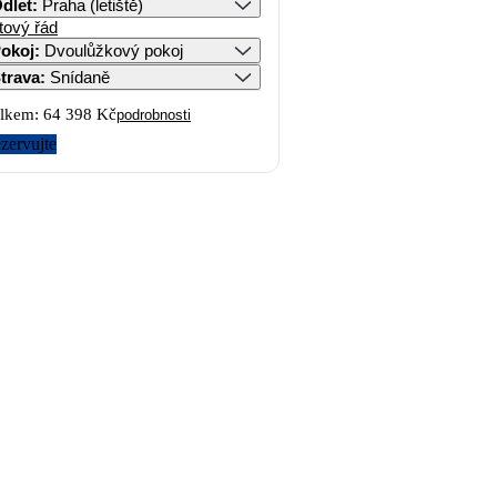
dlet
:
Praha (letiště)
tový řád
okoj
:
Dvoulůžkový pokoj
trava
:
Snídaně
lkem:
64 398 Kč
podrobnosti
zervujte