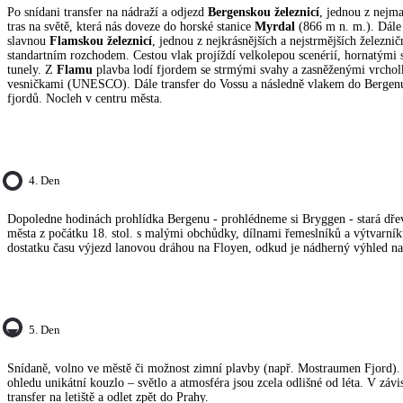
Po snídani transfer na nádraží a odjezd
Bergenskou železnicí
, jednou z nejm
tras na světě, která nás doveze do horské stanice
Myrdal
(866 m n. m.). Dál
slavnou
Flamskou železnicí
, jednou z nejkrásnějších a nejstrmějších železničn
standartním rozchodem. Cestou vlak projíždí velkolepou scenérií, hornatými
tunely. Z
Flamu
plavba lodí fjordem se strmými svahy a zasněženými vrcho
vesničkami (UNESCO). Dále transfer do Vossu a následně vlakem do Bergen
fjordů. Nocleh v centru města.
4. Den
Dopoledne hodinách prohlídka Bergenu - prohlédneme si Bryggen - stará dře
města z počátku 18. stol. s malými obchůdky, dílnami řemeslníků a výtvarníků
dostatku času výjezd lanovou dráhou na Floyen, odkud je nádherný výhled na
5. Den
Snídaně, volno ve městě či možnost zimní plavby (např. Mostraumen Fjord)
ohledu unikátní kouzlo – světlo a atmosféra jsou zcela odlišné od léta. V závi
transfer na letiště a odlet zpět do Prahy.