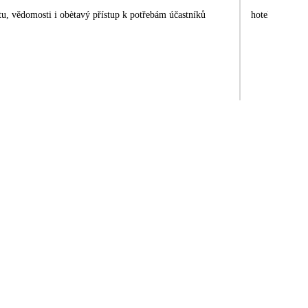
tu, vědomosti i obètavý přístup k potřebám účastníků
hotel s wellnes