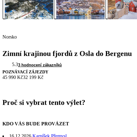
Norsko
Zimní krajinou fjordů z Osla do Bergenu
5.3
3 hodnocení zákazníků
POZNÁVACÍ ZÁJEZDY
45 990 Kč
32 199 Kč
Proč si vybrat tento výlet?
KDO VÁS BUDE PROVÁZET
16.12.2026
Karpíšek Přemysl