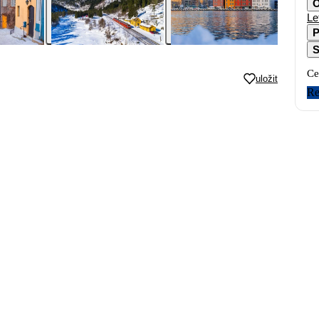
O
Le
P
S
Ce
uložit
Re