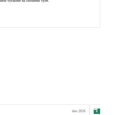
dnou vyrazíme na celodenní výlet.
úno 2026
4
Mag