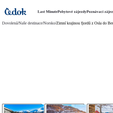
Last Minute
Pobytové zájezdy
Poznávací záje
více fotografií (6)
Dovolená
/
Naše destinace
/
Norsko
/
Zimní krajinou fjordů z Osla do Be