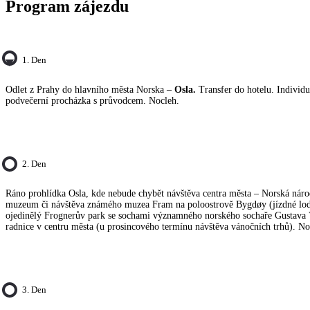
Program zájezdu
1. Den
Odlet z Prahy do hlavního města Norska –
Osla.
Transfer do hotelu. Individu
podvečerní procházka s průvodcem. Nocleh.
2. Den
Ráno prohlídka Osla, kde nebude chybět návštěva centra města – Norská náro
muzeum či návštěva známého muzea Fram na poloostrově Bygdøy (jízdné loď
ojedinělý Frognerův park se sochami významného norského sochaře Gustava 
radnice v centru města (u prosincového termínu návštěva vánočních trhů). No
3. Den