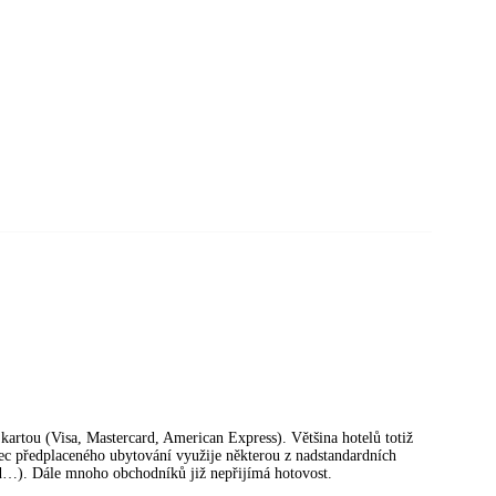
artou (Visa, Mastercard, American Express). Většina hotelů totiž
ec předplaceného ubytování využije některou z nadstandardních
od…). Dále mnoho obchodníků již nepřijímá hotovost.