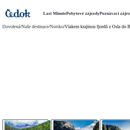
Last Minute
Pobytové zájezdy
Poznávací záje
více fotografií (6)
Dovolená
/
Naše destinace
/
Norsko
/
Vlakem krajinou fjordů z Osla do 