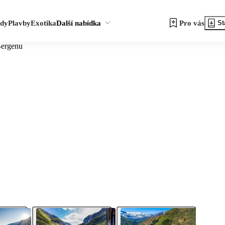
zdy
Plavby
Exotika
Další nabídka
Pro vás
St
Bergenu