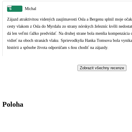
6
Michal
Zájazd atraktivitou videných zaujímavosti Osla a Bergenu splnil moje oča
cesty vlakom z Osla do Myrdalu zo strany nórskych železníc kvôli nedosta
dá len veľmi ťažko predvídať. Na druhej strane bola menšia kompenzácia c
vidieť na oboch stranách vlaku. Sprievodkyňa Hanka Tomsova bola vynikaj
histórii a spôsobe života odporúčam s ňou chodiť na zájazdy.
Zobrazit všechny recenze
Poloha