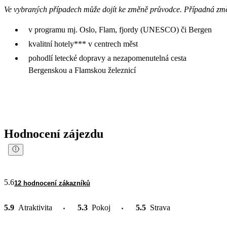
Ve vybraných případech může dojít ke změně průvodce. Případná zm
v programu mj. Oslo, Flam, fjordy (UNESCO) či Bergen
kvalitní hotely*** v centrech měst
pohodlí letecké dopravy a nezapomenutelná cesta
Bergenskou a Flamskou železnicí
Hodnocení zájezdu
5.6
12 hodnocení zákazníků
5.9
Atraktivita
5.3
Pokoj
5.5
Strava