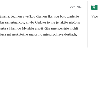
čvn 2026
6
Svě
kávania. Jedinou a veľkou čiernou škvrnou bolo zrušenie
Více času v Os
tku zamestnancov, chyba Cedoku to nie je takéto niečo sa
esta z Flam do Myrdalu a späť čiže sme scenérie mohli
úca má neskutočne znalosti o miestnych zvyklostiach,