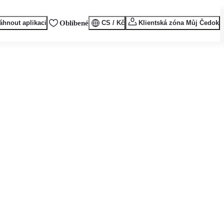
áhnout aplikaci
Oblíbené
CS / Kč
Klientská zóna Můj Čedok