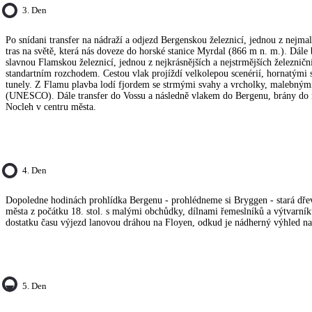
3. Den
Po snídani transfer na nádraží a odjezd Bergenskou železnicí, jednou z nejma
tras na světě, která nás doveze do horské stanice Myrdal (866 m n. m.). Dál
slavnou Flamskou železnicí, jednou z nejkrásnějších a nejstrmějších železniční
standartním rozchodem. Cestou vlak projíždí velkolepou scenérií, hornatými
tunely. Z Flamu plavba lodí fjordem se strmými svahy a vrcholky, malebným
(UNESCO). Dále transfer do Vossu a následně vlakem do Bergenu, brány do 
Nocleh v centru města.
4. Den
Dopoledne hodinách prohlídka Bergenu - prohlédneme si Bryggen - stará dře
města z počátku 18. stol. s malými obchůdky, dílnami řemeslníků a výtvarníků
dostatku času výjezd lanovou dráhou na Floyen, odkud je nádherný výhled na
5. Den