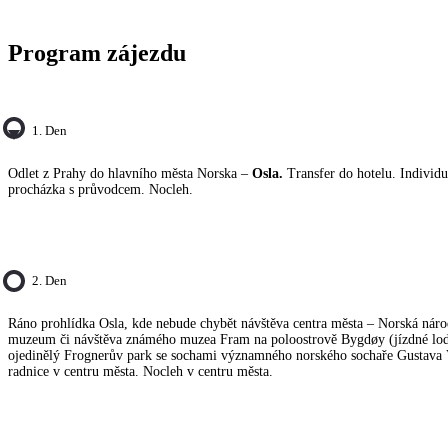
Program zájezdu
1. Den
Odlet z Prahy do hlavního města Norska –
Osla.
Transfer do hotelu. Individu
procházka s průvodcem. Nocleh.
2. Den
Ráno prohlídka Osla, kde nebude chybět návštěva centra města – Norská náro
muzeum či návštěva známého muzea Fram na poloostrově Bygdøy (jízdné loď
ojedinělý Frognerův park se sochami významného norského sochaře Gustava 
radnice v centru města. Nocleh v centru města.