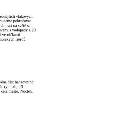
lebnějších vlakových
e budeme pokračovat
ch tratí na světě se
 svahy s vodopády a 20
i vesničkami
norských fjordů.
věná část hanzovního
, rybí trh, při
 celé město. Nocleh.