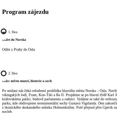
Program zájezdu
1. Den
Odlet do Norska
Odlet z Prahy do Osla.
2. Den
Oslo: město muzeí, historie a soch
Po snídani nás čeká celodenní prohlídka hlavního města Norska – Osla. Navš
vikingských lodí, Fram, Kon-Tiki a Ra II. Projdeme se po hlavní třídě Karl J
královskému paláci, budově parlamentu a radnici. Vydáme se také do světo
parku, kde obdivujeme monumentální sochy Gustava Vigelanda. Den zakonč
z ikonického skokanského můstku Holmenkollen. Poté přejezd přes Gjøvik na
nocleh.