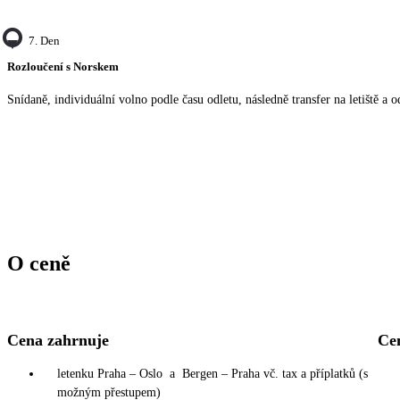
7. Den
Rozloučení s Norskem
Snídaně, individuální volno podle času odletu, následně transfer na letiště a o
O ceně
Cena zahrnuje
Ce
letenku Praha – Oslo a Bergen – Praha vč. tax a příplatků (s
možným přestupem)