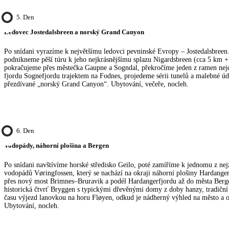
5. Den
Ledovec Jostedalsbreen a norský Grand Canyon
Po snídani vyrazíme k největšímu ledovci pevninské Evropy – Jostedalsbreen.
podnikneme pěší túru k jeho nejkrásnějšímu splazu Nigardsbreen (cca 5 km + 
pokračujeme přes městečka Gaupne a Sogndal, překročíme jeden z ramen nej
fjordu Sognefjordu trajektem na Fodnes, projedeme sérii tunelů a malebné úd
přezdívané „norský Grand Canyon“. Ubytování, večeře, nocleh.
6. Den
Vodopády, náhorní plošina a Bergen
Po snídani navštívíme horské středisko Geilo, poté zamíříme k jednomu z ne
vodopádů Vøringfossen, který se nachází na okraji náhorní plošiny Hardang
přes nový most Brimnes–Bruravik a podél Hardangerfjordu až do města Berge
historická čtvrť Bryggen s typickými dřevěnými domy z doby hanzy, tradiční r
času výjezd lanovkou na horu Fløyen, odkud je nádherný výhled na město a o
Ubytování, nocleh.