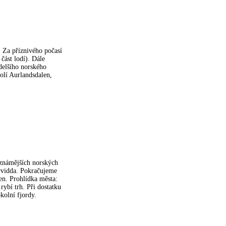
 Za příznivého počasí
část lodí). Dále
delšího norského
olí Aurlandsdalen,
jznámějších norských
ervidda. Pokračujeme
n. Prohlídka města:
ybí trh. Při dostatku
kolní fjordy.