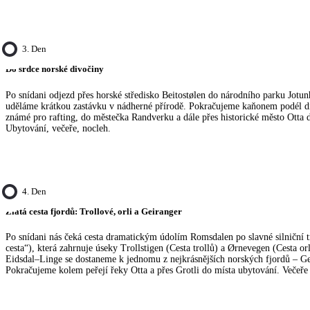
3. Den
Do srdce norské divočiny
Po snídani odjezd přes horské středisko Beitostølen do národního parku Jotun
uděláme krátkou zastávku v nádherné přírodě. Pokračujeme kaňonem podél d
známé pro rafting, do městečka Randverku a dále přes historické město Otta 
Ubytování, večeře, nocleh.
4. Den
Zlatá cesta fjordů: Trollové, orli a Geiranger
Po snídani nás čeká cesta dramatickým údolím Romsdalen po slavné silniční t
cesta“), která zahrnuje úseky Trollstigen (Cesta trollů) a Ørnevegen (Cesta o
Eidsdal–Linge se dostaneme k jednomu z nejkrásnějších norských fjordů – Ge
Pokračujeme kolem peřejí řeky Otta a přes Grotli do místa ubytování. Večeře 