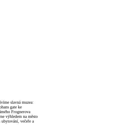
tívíme slavná muzea:
ohans gate ke
známého Frognerova
íme výhledem na město
 ubytování, večeře a