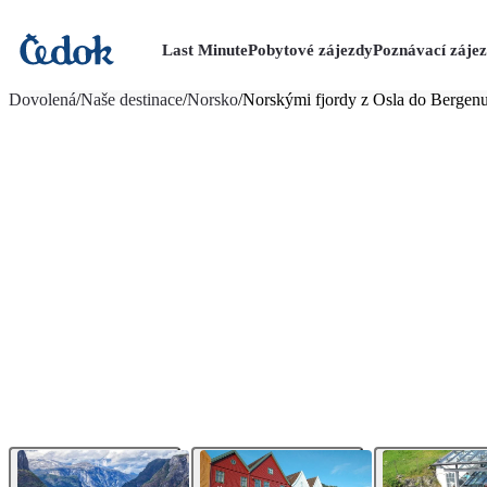
Last Minute
Pobytové zájezdy
Poznávací záje
více fotografií (4)
Dovolená
/
Naše destinace
/
Norsko
/
Norskými fjordy z Osla do Bergen