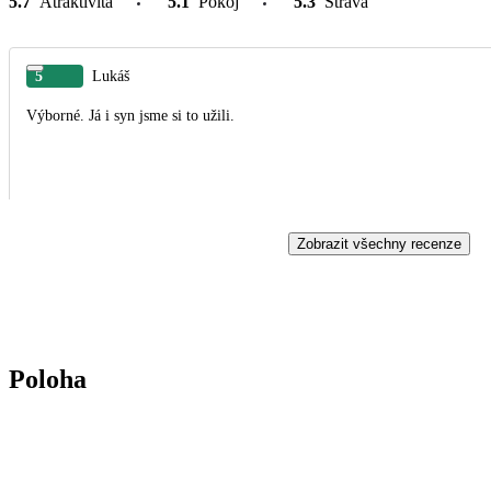
5.7
Atraktivita
5.1
Pokoj
5.3
Strava
5
Lukáš
Výborné. Já i syn jsme si to užili.
Zobrazit všechny recenze
Poloha