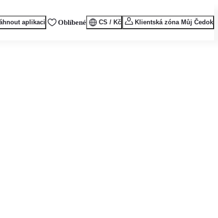
áhnout aplikaci
Oblíbené
CS / Kč
Klientská zóna Můj Čedok