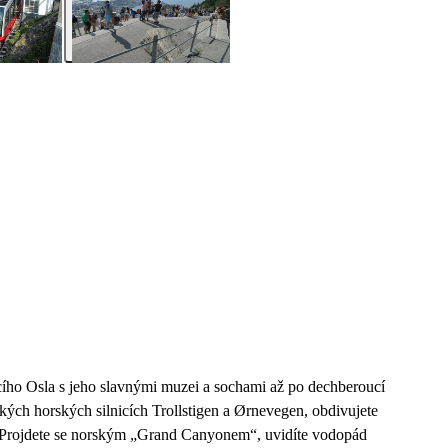
cího Osla s jeho slavnými muzei a sochami až po dechberoucí
ckých horských silnicích Trollstigen a Ørnevegen, obdivujete
n. Projdete se norským „Grand Canyonem“, uvidíte vodopád