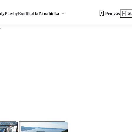
zdy
Plavby
Exotika
Další nabídka
Pro vás
St
u