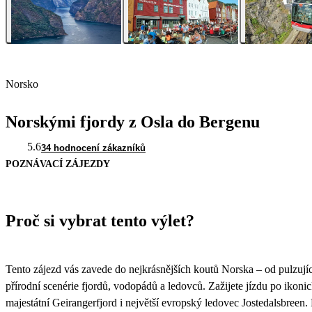
Norsko
Norskými fjordy z Osla do Bergenu
5.6
34 hodnocení zákazníků
POZNÁVACÍ ZÁJEZDY
Proč si vybrat tento výlet?
Tento zájezd vás zavede do nejkrásnějších koutů Norska – od pulzují
přírodní scenérie fjordů, vodopádů a ledovců. Zažijete jízdu po ikoni
majestátní Geirangerfjord i největší evropský ledovec Jostedalsbree