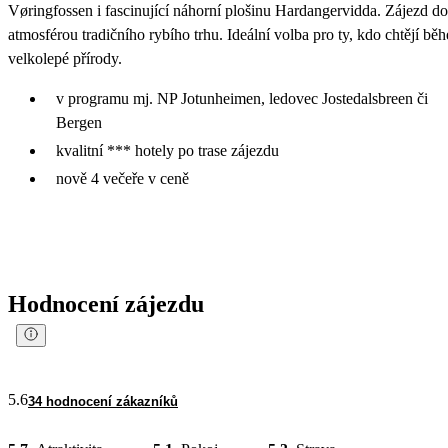
Vøringfossen i fascinující náhorní plošinu Hardangervidda. Zájezd do
atmosférou tradičního rybího trhu. Ideální volba pro ty, kdo chtějí b
velkolepé přírody.
v programu mj. NP Jotunheimen, ledovec Jostedalsbreen či
Bergen
kvalitní *** hotely po trase zájezdu
nově 4 večeře v ceně
Hodnocení zájezdu
5.6
34 hodnocení zákazníků