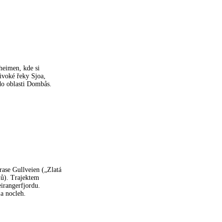
heimen, kde si
ivoké řeky Sjoa,
do oblasti Dombås.
rase Gullveien („Zlatá
rlů). Trajektem
irangerfjordu.
a nocleh.