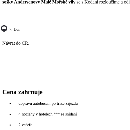
sošky Andersenovy Malé Mořské víly
se s Kodaní rozloučíme a od
7. Den
Návrat do ČR.
Cena zahrnuje
dopravu autobusem po trase zájezdu
4 noclehy v hotelech *** se snídaní
2 večeře