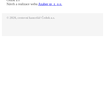
Čedok a.s
Návrh a realizace webu
Axabee sp. z. o.o.
© 2026, cestovní kancelář Čedok a.s.