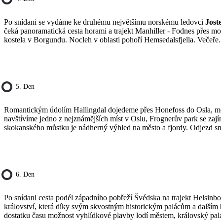
Po snídani se vydáme ke druhému největšímu norskému ledovci
Jost
čeká panoramatická cesta horami a trajekt Manhiller - Fodnes přes m
kostela v Borgundu. Nocleh v oblasti pohoří Hemsedalsfjella. Večeře.
5. Den
Romantickým údolím Hallingdal dojedeme přes Honefoss do Osla, metr
navštívíme jedno z nejznámějších míst v Oslu, Frognerův park se za
skokanského můstku je nádherný výhled na město a fjordy. Odjezd sm
6. Den
Po snídani cesta podél západního pobřeží Švédska na trajekt Helsinbo
království, která díky svým skvostným historickým palácům a dalším 
dostatku času možnost vyhlídkové plavby lodí městem, královský pa