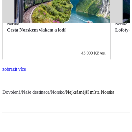
Norsko
Norsko
Cesta Norskem vlakem a lodí
Lofoty 
43 990 Kč
/os.
zobrazit více
Dovolená
/
Naše destinace
/
Norsko
/
Nejkrásnější místa Norska