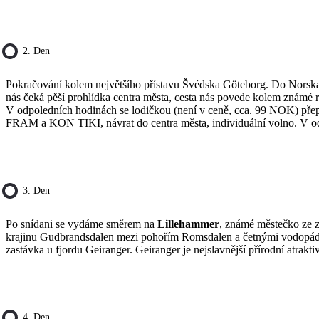
2. Den
Pokračování kolem největšího přístavu Švédska Göteborg. Do Norsk
nás čeká pěší prohlídka centra města, cesta nás povede kolem známé r
V odpoledních hodinách se lodičkou (není v ceně, cca. 99 NOK) pře
FRAM a KON TIKI, návrat do centra města, individuální volno. V od
3. Den
Po snídani se vydáme směrem na
Lillehammer
, známé městečko ze z
krajinu Gudbrandsdalen mezi pohořím Romsdalen a četnými vodopády. Č
zastávka u fjordu Geiranger. Geiranger je nejslavnější přírodní atrakt
4. Den