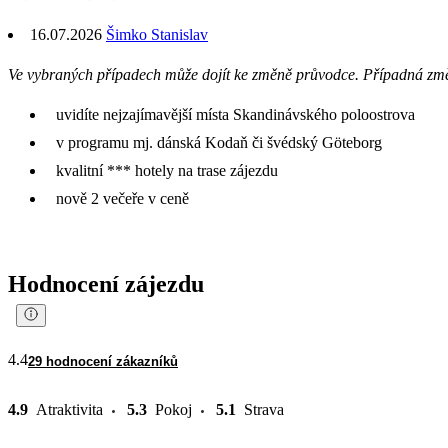
16.07.2026
Šimko Stanislav
Ve vybraných případech může dojít ke změně průvodce. Případná zm
uvidíte nejzajímavější místa Skandinávského poloostrova
v programu mj. dánská Kodaň či švédský Göteborg
kvalitní *** hotely na trase zájezdu
nově 2 večeře v ceně
Hodnocení zájezdu
4.4
29 hodnocení zákazníků
4.9
Atraktivita
5.3
Pokoj
5.1
Strava