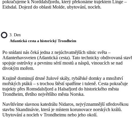
pokračujeme k Norddalsfjordu, který překonáme trajektem Linge –
Eidsdal. Dojezd do oblasti Molde, ubytování, nocleh.
3. Den
Atlantická cesta a historický Trondheim
Po snídani nás čeká jedna z nejúchvatnějších silnic světa –
Atlanterhavsveien (Atlantická cesta). Tato technicky obdivovaná stav
spojuje ostrůvky a pevninu sérií mostů a náspů, vinoucích se nad
divokým mořem.
Krajině dominují drsné žulové skály, rybářské domky a množství
mořských ptáků – s trochou štěstí spatříme i tuleně. Cesta pokračuje
trajekty přes Romsdalsfjord a Halsafjord do historického města
Trondheim, třetího největšího města Norska.
Navštívíme slavnou katedrálu Nidaros, nejvýznamnější středověkou
stavbu Skandinávie, která je místem korunovace norských králů.
Ubytování a nocleh v Trondheimu nebo jeho okolí.