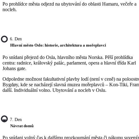
Po prohlídce města odjezd na ubytování do oblasti Hamaru, večeře a
nocleh.
6. Den
Hlavní město Oslo: historie, architektura a mořeplavci
Po snídani přejezd do Osla, hlavního města Norska. Pěší prohlídka
centra: radnice, královský palác, parlament, opera a hlavní třída Karl
Johans gate.
Odpoledne možnost fakultativní plavby lodí (není v ceně) na poloost
Bygdøy, kde se nacházejí slavná muzea mořeplavců – Kon-Tiki, Fra
další. Individuální volno. Ubytování a nocleh v Oslu.
7. Den
Návrat domů
Po snídani volný čas k dalšímu prozkoumání města či nákupu suvený