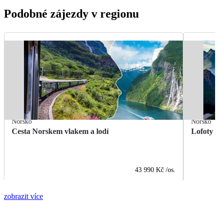
Podobné zájezdy v regionu
Norsko
Norsko
Cesta Norskem vlakem a lodí
Lofoty 
43 990 Kč
/os.
zobrazit více