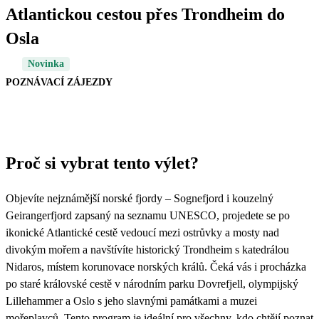
Atlantickou cestou přes Trondheim do
Osla
Novinka
POZNÁVACÍ ZÁJEZDY
Proč si vybrat tento výlet?
Objevíte nejznámější norské fjordy – Sognefjord i kouzelný
Geirangerfjord zapsaný na seznamu UNESCO, projedete se po
ikonické Atlantické cestě vedoucí mezi ostrůvky a mosty nad
divokým mořem a navštívíte historický Trondheim s katedrálou
Nidaros, místem korunovace norských králů. Čeká vás i procházka
po staré královské cestě v národním parku Dovrefjell, olympijský
Lillehammer a Oslo s jeho slavnými památkami a muzei
mořeplavců. Tento program je ideální pro všechny, kdo chtějí poznat