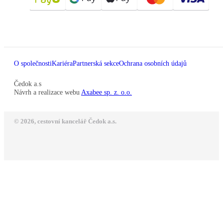
O společnosti
Kariéra
Partnerská sekce
Ochrana osobních údajů
Čedok a.s
Návrh a realizace webu
Axabee sp. z. o.o.
© 2026, cestovní kancelář Čedok a.s.