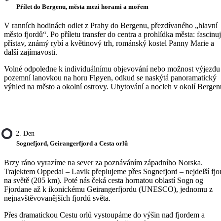
Přílet do Bergenu, města mezi horami a mořem
V ranních hodinách odlet z Prahy do Bergenu, přezdívaného „hlavní
město fjordů“. Po příletu transfer do centra a prohlídka města: fascinuj
přístav, známý rybí a květinový trh, románský kostel Panny Marie a
další zajímavosti.
Volné odpoledne k individuálnímu objevování nebo možnost výjezdu
pozemní lanovkou na horu Fløyen, odkud se naskýtá panoramatický
výhled na město a okolní ostrovy. Ubytování a nocleh v okolí Bergen
2. Den
Sognefjord, Geirangerfjord a Cesta orlů
Brzy ráno vyrazíme na sever za poznáváním západního Norska.
Trajektem Oppedal – Lavik přeplujeme přes Sognefjord – nejdelší fjo
na světě (205 km). Poté nás čeká cesta hornatou oblastí Sogn og
Fjordane až k ikonickému Geirangerfjordu (UNESCO), jednomu z
nejnavštěvovanějších fjordů světa.
Přes dramatickou Cestu orlů vystoupáme do výšin nad fjordem a