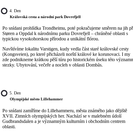
4. Den
Královská cesta a národní park Dovrefjell
Po snídani prohlídka Trondheimu, poté pokračujeme směrem na jih př
Støren a Oppdal k národnímu parku Dovrefjell – chráněné oblasti s
typickou vysokohorskou přírodou a unikátní flórou.
Navštívíme lokalitu Varstigen, kudy vedla část staré královské cesty
(Kongsveien), po které přicházeli norští králové ke korunovaci. I my
zde podnikneme krátkou pěší túru po historickém úseku této význam
stezky. Ubytování, večeře a nocleh v oblasti Dombås.
5. Den
Olympijské město Lillehammer
Po snídani zamíříme do Lillehammeru, města známého jako dějiště
XVII. Zimních olympijských her. Nachází se v malebném údolí
Gudbrandsdalen a je významným kulturním i obchodním centrem
oblasti.