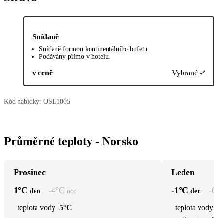
Snídaně
Snídaně formou kontinentálního bufetu.
Podávány přímo v hotelu.
v ceně
Vybrané
Kód nabídky:
OSL1005
Průměrné teploty - Norsko
Prosinec
Leden
1
°C
-4
°C
-1
°C
-6
den
noc
den
teplota vody
5°C
teplota vody