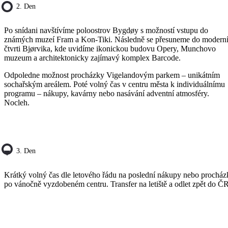
2. Den
Po snídani navštívíme poloostrov Bygdøy s možností vstupu do
známých muzeí Fram a Kon-Tiki. Následně se přesuneme do modern
čtvrti Bjørvika, kde uvidíme ikonickou budovu Opery, Munchovo
muzeum a architektonicky zajímavý komplex Barcode.
Odpoledne možnost procházky Vigelandovým parkem – unikátním
sochařským areálem. Poté volný čas v centru města k individuálnímu
programu – nákupy, kavárny nebo nasávání adventní atmosféry.
Nocleh.
3. Den
Krátký volný čas dle letového řádu na poslední nákupy nebo procház
po vánočně vyzdobeném centru. Transfer na letiště a odlet zpět do ČR