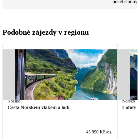
počet slunnýc
Podobné zájezdy v regionu
Norsko
Norsko
Cesta Norskem vlakem a lodí
Lofoty 
43 990 Kč
/os.