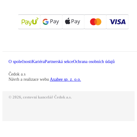
O společnosti
Kariéra
Partnerská sekce
Ochrana osobních údajů
Čedok a.s
Návrh a realizace webu
Axabee sp. z. o.o.
© 2026, cestovní kancelář Čedok a.s.