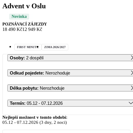
Advent v Oslu
Novinka
POZNÁVACÍ ZÁJEZDY
18 490 Kč
12 949 Kč
FIRST MINUTE
ZIMA 2026/2027
Osoby
:
2 dospělí
Odkud pojedete
:
Nerozhoduje
Délka pobytu
:
Nerozhoduje
Termín
:
05.12 - 07.12.2026
Prosinec 2026
Nejlepší možnost v tomto období:
05.12
-
07.12.2026
(3 dny, 2 noci)
PO
ÚT
ST
ČT
PÁ
SO
NE