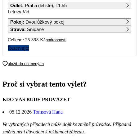
Odlet
:
Praha (letiště), 11:55
Letový řád
1
2
3
4
5
6
12 949
Pokoj
:
Dvoulůžkový pokoj
Strava
:
Snídaně
7
8
9
10
11
12
13
Celkem:
25 898 Kč
podrobnosti
14
15
16
17
18
19
20
Rezervujte
21
22
23
24
25
26
27
uložit do oblíbených
28
29
30
31
Proč si vybrat tento výlet?
KDO VÁS BUDE PROVÁZET
05.12.2026
Tomsová Hana
Ve vybraných případech může dojít ke změně průvodce. Případná
změna není důvodem k reklamaci zájezdu.