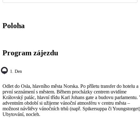
Poloha
Program zájezdu
1. Den
Odlet do Osla, hlavního města Norska. Po příletu transfer do hotelu a
první seznámení s městem. Během procházky centrem uvidíme
Královský palác, hlavní třídu Karl Johans gate a budovu parlamentu.
adventním období si užijeme vánoční atmosféru v centru města –
možnost návštěvy vánočních trhů (např. Spikersuppa či Youngstorget)
Ubytování, nocleh.