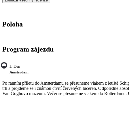
Zobrazit všechny recenze
Poloha
Program zájezdu
1. Den
Amsterdam
Po ranním příletu do Amsterdamu se přesuneme vlakem z letiště Schi
trh a projdeme se i známou čtvrtí červených luceren. Odpoledne abs
Van Goghovo muzeum. Večer se přesuneme vlakem do Rotterdamu. U