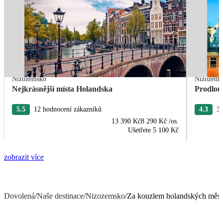
Nizozemsko
Nizozems
Nejkrásnější místa Holandska
Prodlou
5.5
12 hodnocení zákazníků
4.3
3 
13 390 Kč
8 290 Kč
/os.
Ušetřete
5 100 Kč
zobrazit více
Dovolená
/
Naše destinace
/
Nizozemsko
/
Za kouzlem holandských měst