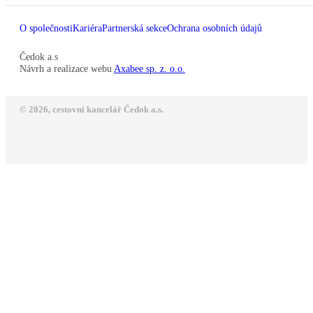
O společnosti
Kariéra
Partnerská sekce
Ochrana osobních údajů
Čedok a.s
Návrh a realizace webu
Axabee sp. z. o.o.
© 2026, cestovní kancelář Čedok a.s.