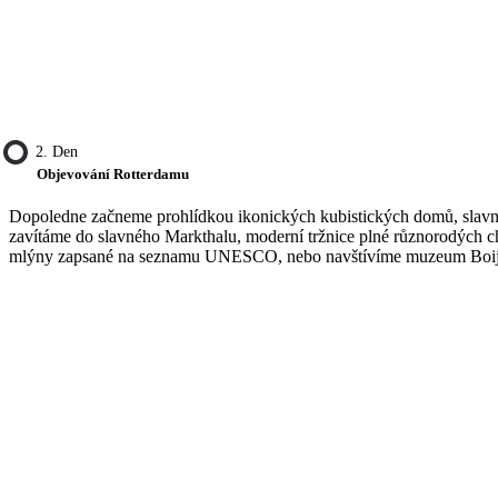
2. Den
Objevování Rotterdamu
Dopoledne začneme prohlídkou ikonických kubistických domů, slavné 
zavítáme do slavného Markthalu, moderní tržnice plné různorodých c
mlýny zapsané na seznamu UNESCO, nebo navštívíme muzeum Boijma