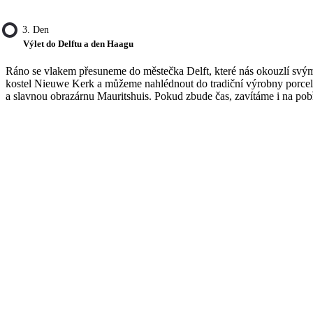
3. Den
Výlet do Delftu a den Haagu
Ráno se vlakem přesuneme do městečka Delft, které nás okouzlí svý
kostel Nieuwe Kerk a můžeme nahlédnout do tradiční výrobny porcel
a slavnou obrazárnu Mauritshuis. Pokud zbude čas, zavítáme i na pob