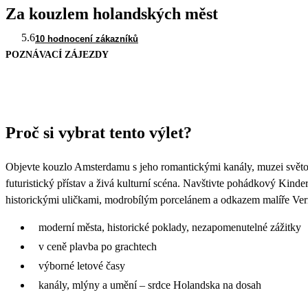
Za kouzlem holandských měst
5.6
10 hodnocení zákazníků
POZNÁVACÍ ZÁJEZDY
Proč si vybrat tento výlet?
Objevte kouzlo Amsterdamu s jeho romantickými kanály, muzei světo
futuristický přístav a živá kulturní scéna. Navštivte pohádkový Kinde
historickými uličkami, modrobílým porcelánem a odkazem malíře Verm
moderní města, historické poklady, nezapomenutelné zážitky
v ceně plavba po grachtech
výborné letové časy
kanály, mlýny a umění – srdce Holandska na dosah