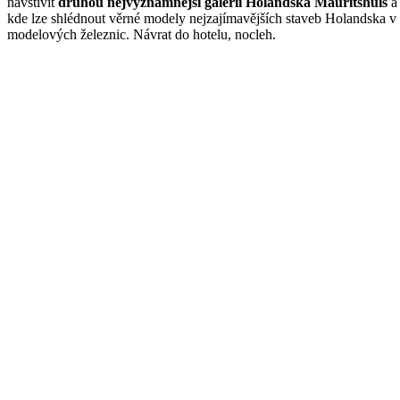
navštívit
druhou nejvýznamnější galerii Holandska Mauritshuis
a 
kde lze shlédnout věrné modely nejzajímavějších staveb Holandska v 
modelových železnic. Návrat do hotelu, nocleh.