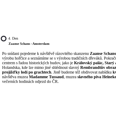
4. Den
Zaanse Schans - Amsterdam
Po snídani pojedeme k návštěvě rázovitého skanzenu
Zaanse Schan
výrobu hořčice a seznámíme se s výrobou tradičních dřeváků. Pokra
centrem s řadou historických budov, jako je
Královský palác, Starý
Holandska, kde lze mimo jiné shlédnout slavný
Rembrandtův obraz
projížďky
lodí po grachtech
. Jistě budeme též obdivovat nabídku
k
návštěva muzea
Madamme Tussaud
, muzea
slavného piva Heinek
večerních hodinách odjezd do ČR.