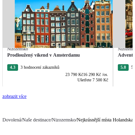
Nizozemsko
Nizozems
Prodloužený víkend v Amsterdamu
Advent
4.3
3 hodnocení zákazníků
5.8
5 
23 790 Kč
16 290 Kč
/os.
Ušetřete
7 500 Kč
zobrazit více
Dovolená
/
Naše destinace
/
Nizozemsko
/
Nejkrásnější místa Holandska