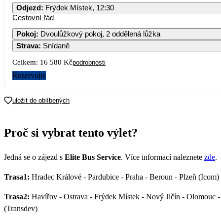
Odjezd
:
Frýdek Místek, 12:30
Cestovní řád
Pokoj
:
Dvoulůžkový pokoj, 2 oddělená lůžka
Strava
:
Snídaně
3
4
5
6
Celkem:
16 580 Kč
podrobnosti
10
11
12
13
Rezervujte
17
18
19
20
uložit do oblíbených
24
25
26
27
Proč si vybrat tento výlet?
8 290
31
Jedná se o zájezd s
Elite Bus Service
. Více informací naleznete
zde
.
Trasa1:
Hradec Králové - Pardubice - Praha - Beroun - Plzeň (Icom)
Trasa2:
Havířov - Ostrava - Frýdek Místek - Nový Jičín - Olomouc - P
(Transdev)