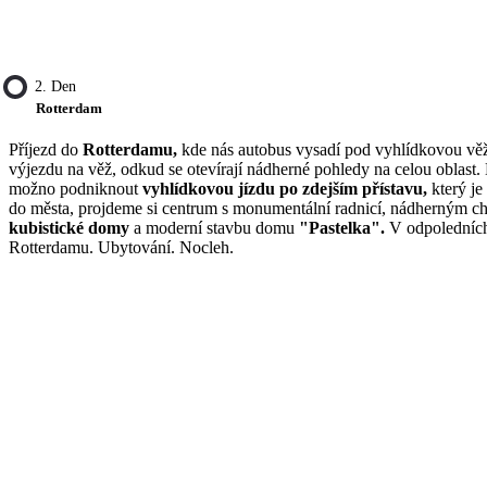
2. Den
Rotterdam
Příjezd do
Rotterdamu,
kde nás autobus vysadí pod vyhlídkovou vě
výjezdu na věž, odkud se otevírají nádherné pohledy na celou oblast.
možno podniknout
vyhlídkovou jízdu po zdejším přístavu,
který je
do města, projdeme si centrum s monumentální radnicí, nádherným 
kubistické domy
a moderní stavbu domu
"Pastelka".
V odpoledních
Rotterdamu. Ubytování. Nocleh.