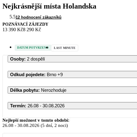
Nejkrásnější místa Holandska
5.5
12 hodnocení zákazníků
POZNÁVACÍ ZÁJEZDY
13 390 Kč
8 290 Kč
DATUM POTVRZENO
LAST MINUTE
Osoby
:
2 dospělí
Odkud pojedete
:
Brno
+9
Délka pobytu
:
Nerozhoduje
Termín
:
26.08 - 30.08.2026
Srpen 20
Nejlepší možnost v tomto období:
26.08
-
30.08.2026
(5 dní, 2 noci)
PO
ÚT
ST
ČT