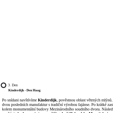
3. Den
Kinderdijk - Den Haag
Po snídani navštívíme
Kinderdijk
, pověstnou oblast větrných mlýnů
dvou posledních manufaktur s tradiční výrobou fajánse. Po krátké z
kolem monumentální budovy Mezinárodního soudního dvora. Následu