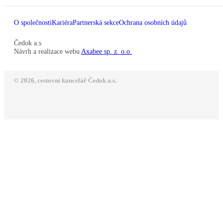
O společnosti
Kariéra
Partnerská sekce
Ochrana osobních údajů
Čedok a.s
Návrh a realizace webu
Axabee sp. z. o.o.
© 2026, cestovní kancelář Čedok a.s.