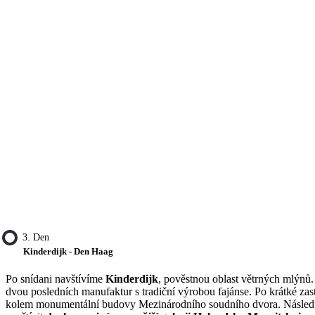
3. Den
Kinderdijk - Den Haag
Po snídani navštívíme
Kinderdijk
, pověstnou oblast větrných mlýnů
dvou posledních manufaktur s tradiční výrobou fajánse. Po krátké z
kolem monumentální budovy Mezinárodního soudního dvora. Následu