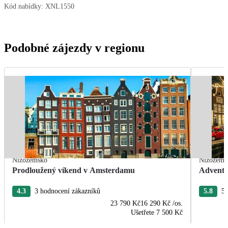
Kód nabídky:
XNL1550
Podobné zájezdy v regionu
Nizozemsko
Nizozems
Prodloužený víkend v Amsterdamu
Advent
4.3
3 hodnocení zákazníků
5.8
5 
23 790 Kč
16 290 Kč
/os.
Ušetřete
7 500 Kč