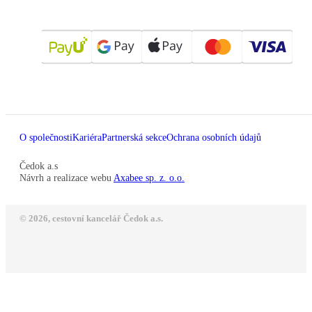
O společnosti
Kariéra
Partnerská sekce
Ochrana osobních údajů
Čedok a.s
Návrh a realizace webu
Axabee sp. z. o.o.
© 2026, cestovní kancelář Čedok a.s.