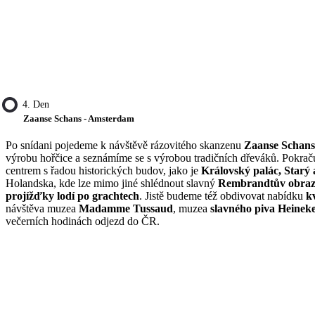
4. Den
Zaanse Schans - Amsterdam
Po snídani pojedeme k návštěvě rázovitého skanzenu
Zaanse Schan
výrobu hořčice a seznámíme se s výrobou tradičních dřeváků. Pokra
centrem s řadou historických budov, jako je
Královský palác, Starý
Holandska, kde lze mimo jiné shlédnout slavný
Rembrandtův obraz
projížďky
lodí po grachtech
. Jistě budeme též obdivovat nabídku
k
návštěva muzea
Madamme Tussaud
, muzea
slavného piva Heinek
večerních hodinách odjezd do ČR.