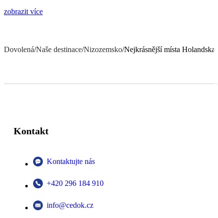
zobrazit více
Dovolená
/
Naše destinace
/
Nizozemsko
/
Nejkrásnější místa Holandska
Kontakt
Kontaktujte nás
+420 296 184 910
info@cedok.cz