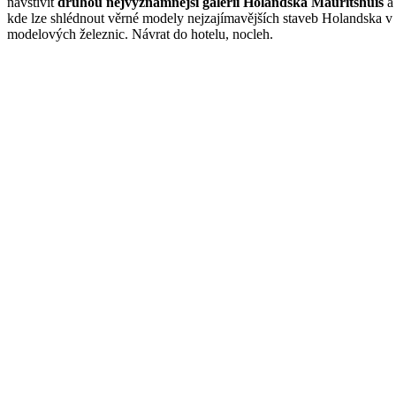
navštívit
druhou nejvýznamnější galerii Holandska Mauritshuis
a 
kde lze shlédnout věrné modely nejzajímavějších staveb Holandska v 
modelových železnic. Návrat do hotelu, nocleh.