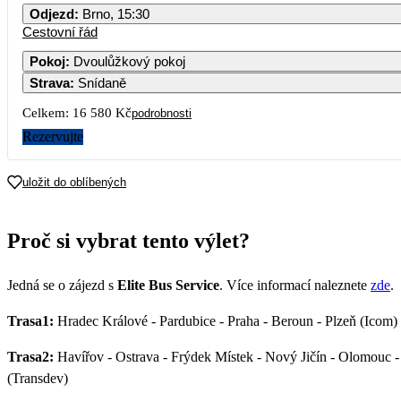
Odjezd
:
Brno, 15:30
Cestovní řád
Pokoj
:
Dvoulůžkový pokoj
Strava
:
Snídaně
3
4
5
6
Celkem:
16 580 Kč
podrobnosti
10
11
12
13
Rezervujte
17
18
19
20
uložit do oblíbených
24
25
26
27
Proč si vybrat tento výlet?
8 290
31
Jedná se o zájezd s
Elite Bus Service
. Více informací naleznete
zde
.
Trasa1:
Hradec Králové - Pardubice - Praha - Beroun - Plzeň (Icom)
Trasa2:
Havířov - Ostrava - Frýdek Místek - Nový Jičín - Olomouc - P
(Transdev)