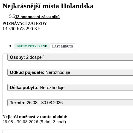
Nejkrásnější místa Holandska
5.5
12 hodnocení zákazníků
POZNÁVACÍ ZÁJEZDY
13 390 Kč
8 290 Kč
DATUM POTVRZENO
LAST MINUTE
Osoby
:
2 dospělí
Odkud pojedete
:
Nerozhoduje
Délka pobytu
:
Nerozhoduje
Termín
:
26.08 - 30.08.2026
Srpen 20
Nejlepší možnost v tomto období:
26.08
-
30.08.2026
(5 dní, 2 noci)
PO
ÚT
ST
ČT