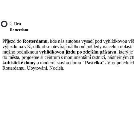
2. Den
Rotterdam
Příjezd do
Rotterdamu,
kde nás autobus vysadí pod vyhlídkovou vě
výjezdu na věž, odkud se otevírají nádherné pohledy na celou oblast.
možno podniknout
vyhlídkovou jízdu po zdejším přístavu,
který je
do města, projdeme si centrum s monumentální radnicí, nádherným 
kubistické domy
a moderní stavbu domu
"Pastelka".
V odpoledních
Rotterdamu. Ubytování. Nocleh.