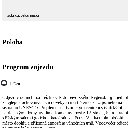
zobrazit celou mapu
Poloha
Program zájezdu
1. Den
Odjezd v ranních hodinách z ČR do bavorského Regensburgu, jedno
z nejlépe dochovaných středověkých měst Německa zapsaného na
seznamu UNESCO. Projdeme se historickým centrem s typickými
patricijskými domy, uvidíme Kamenný most z 12. století, Starou radni
s říšským sálem i gotickou katedrálu sv. Petra. V adventním období
město doplňuje příjemná atmosféra vánočních trhů. Vpodvečer odjez