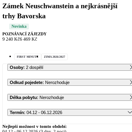
Zámek Neuschwanstein a nejkrásnější
trhy Bavorska
Novinka
POZNÁVACÍ ZÁJEZDY
9 240 Kč
6 469 Kč
FIRST MINUTE
ZIMA 2026/2027
Osoby
:
2 dospělí
Odkud pojedete
:
Nerozhoduje
Délka pobytu
:
Nerozhoduje
Termín
:
04.12 - 06.12.2026
Prosinec 2026
Nejlepší možnost v tomto období:
04.12
-
06.12.2026
(3 dny, 2 noci)