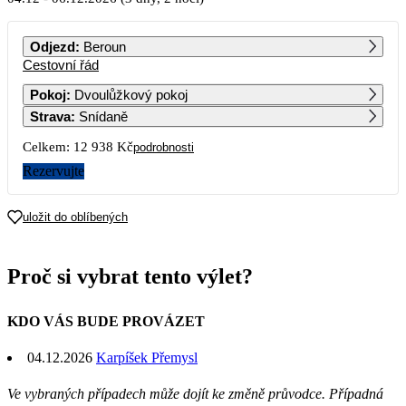
PO
ÚT
ST
ČT
PÁ
SO
NE
Odjezd
:
Beroun
Cestovní řád
1
2
3
4
5
6
6 469
Pokoj
:
Dvoulůžkový pokoj
Strava
:
Snídaně
7
8
9
10
11
12
13
Celkem:
12 938 Kč
podrobnosti
14
15
16
17
18
19
20
Rezervujte
21
22
23
24
25
26
27
uložit do oblíbených
28
29
30
31
Proč si vybrat tento výlet?
KDO VÁS BUDE PROVÁZET
04.12.2026
Karpíšek Přemysl
Ve vybraných případech může dojít ke změně průvodce. Případná