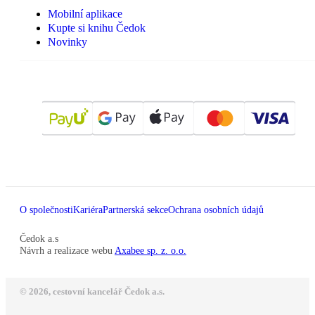
Mobilní aplikace
Kupte si knihu Čedok
Novinky
O společnosti
Kariéra
Partnerská sekce
Ochrana osobních údajů
Čedok a.s
Návrh a realizace webu
Axabee sp. z. o.o.
© 2026, cestovní kancelář Čedok a.s.