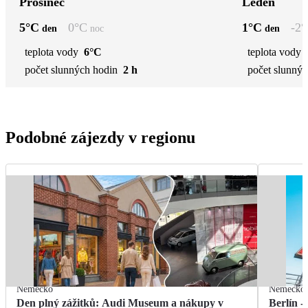
Prosinec
Leden
5
°C
0
°C
1
°C
-2
°
den
noc
den
teplota vody
6°C
teplota vody
počet slunných hodin
2 h
počet slunnýc
Podobné zájezdy v regionu
Německo
Německo
Den plný zážitků: Audi Museum a nákupy v
Berlín -