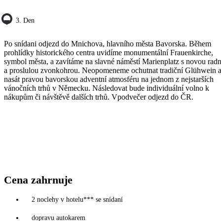
3. Den
Po snídani odjezd do Mnichova, hlavního města Bavorska. Během
prohlídky historického centra uvidíme monumentální Frauenkirche,
symbol města, a zavítáme na slavné náměstí Marienplatz s novou radn
a proslulou zvonkohrou. Neopomeneme ochutnat tradiční Glühwein 
nasát pravou bavorskou adventní atmosféru na jednom z nejstarších
vánočních trhů v Německu. Následovat bude individuální volno k
nákupům či návštěvě dalších trhů. Vpodvečer odjezd do ČR.
Cena zahrnuje
2 noclehy v hotelu*** se snídaní
dopravu autokarem