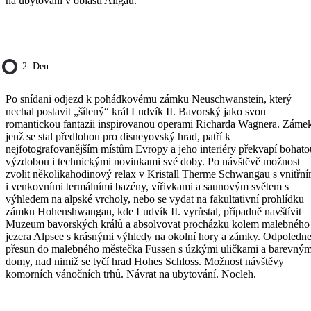
na ubytování v oblasti Allgäu.
2. Den
Po snídani odjezd k pohádkovému zámku Neuschwanstein, který
nechal postavit „šílený“ král Ludvík II. Bavorský jako svou
romantickou fantazii inspirovanou operami Richarda Wagnera. Záme
jenž se stal předlohou pro disneyovský hrad, patří k
nejfotografovanějším místům Evropy a jeho interiéry překvapí bohato
výzdobou i technickými novinkami své doby. Po návštěvě možnost
zvolit několikahodinový relax v Kristall Therme Schwangau s vnitřní
i venkovními termálními bazény, vířivkami a saunovým světem s
výhledem na alpské vrcholy, nebo se vydat na fakultativní prohlídku
zámku Hohenshwangau, kde Ludvík II. vyrůstal, případně navštívit
Muzeum bavorských králů a absolvovat procházku kolem malebného
jezera Alpsee s krásnými výhledy na okolní hory a zámky. Odpoledn
přesun do malebného městečka Füssen s úzkými uličkami a barevným
domy, nad nimiž se tyčí hrad Hohes Schloss. Možnost návštěvy
komorních vánočních trhů. Návrat na ubytování. Nocleh.