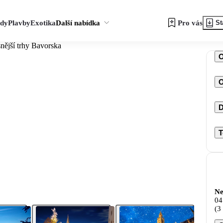
zdy
Plavby
Exotika
Další nabídka
Pro vás
St
nější trhy Bavorska
O
D
T
Ne
04
(3