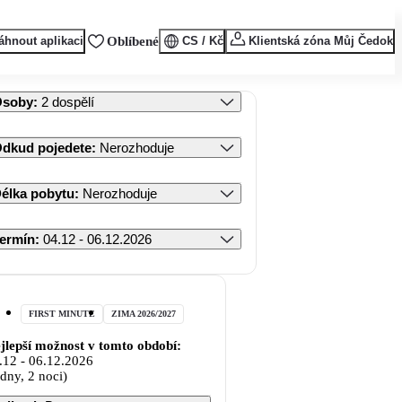
áhnout aplikaci
Oblíbené
CS / Kč
Klientská zóna Můj Čedok
Osoby
:
2 dospělí
dkud pojedete
:
Nerozhoduje
élka pobytu
:
Nerozhoduje
ermín
:
04.12 - 06.12.2026
FIRST MINUTE
ZIMA 2026/2027
jlepší možnost v tomto období:
.12
-
06.12.2026
 dny, 2 noci)