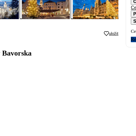
O
Ce
P
S
Ce
uložit
Re
y Bavorska