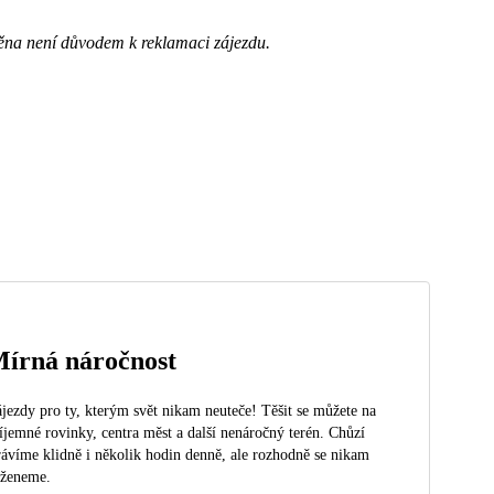
ěna není důvodem k reklamaci zájezdu.
írná náročnost
jezdy pro ty, kterým svět nikam neuteče! Těšit se můžete na
íjemné rovinky, centra měst a další nenáročný terén. Chůzí
rávíme klidně i několik hodin denně, ale rozhodně se nikam
eženeme.