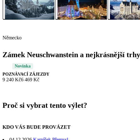
Německo
Zámek Neuschwanstein a nejkrásnější trh
Novinka
POZNÁVACÍ ZÁJEZDY
9 240 Kč
6 469 Kč
Proč si vybrat tento výlet?
KDO VÁS BUDE PROVÁZET
04.12.2026
Karpíšek Přemysl