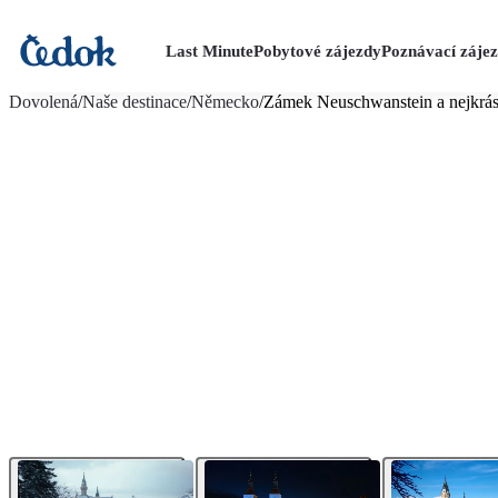
Last Minute
Pobytové zájezdy
Poznávací záje
více fotografií (7)
Dovolená
/
Naše destinace
/
Německo
/
Zámek Neuschwanstein a nejkrás