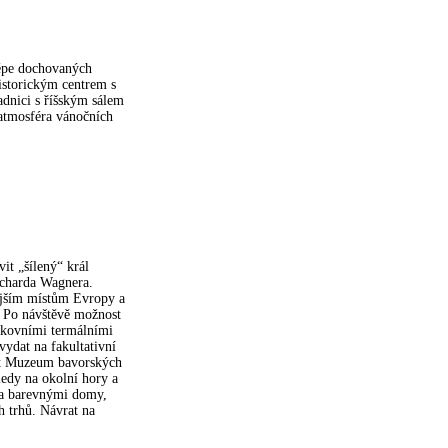
lépe dochovaných
storickým centrem s
adnici s říšským sálem
 atmosféra vánočních
t „šílený“ král
icharda Wagnera.
nějším místům Evropy a
. Po návštěvě možnost
enkovními termálními
ydat na fakultativní
it Muzeum bavorských
edy na okolní hory a
 a barevnými domy,
 trhů. Návrat na