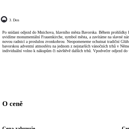
3. Den
Po snídani odjezd do Mnichova, hlavního města Bavorska. Během prohlídky h
uvidíme monumentální Frauenkirche, symbol města, a zavítáme na slavné nám
novou radnicí a proslulou zvonkohrou. Neopomeneme ochutnat tradiční Glüh
bavorskou adventní atmosféru na jednom z nejstarších vánočních trhů v Něm
individuální volno k nákupům či návštěvě dalších trhů. Vpodvečer odjezd do
O ceně
Cena zahrnuje
Ce