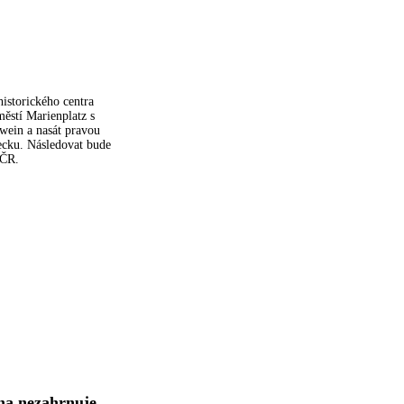
istorického centra
ěstí Marienplatz s
wein a nasát pravou
ecku. Následovat bude
 ČR.
na nezahrnuje