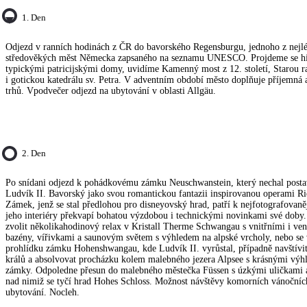
1. Den
Odjezd v ranních hodinách z ČR do bavorského Regensburgu, jednoho z nej
středověkých měst Německa zapsaného na seznamu UNESCO. Projdeme se hi
typickými patricijskými domy, uvidíme Kamenný most z 12. století, Starou r
i gotickou katedrálu sv. Petra. V adventním období město doplňuje příjemná
trhů. Vpodvečer odjezd na ubytování v oblasti Allgäu.
2. Den
Po snídani odjezd k pohádkovému zámku Neuschwanstein, který nechal postavi
Ludvík II. Bavorský jako svou romantickou fantazii inspirovanou operami R
Zámek, jenž se stal předlohou pro disneyovský hrad, patří k nejfotografova
jeho interiéry překvapí bohatou výzdobou i technickými novinkami své doby
zvolit několikahodinový relax v Kristall Therme Schwangau s vnitřními i v
bazény, vířivkami a saunovým světem s výhledem na alpské vrcholy, nebo se v
prohlídku zámku Hohenshwangau, kde Ludvík II. vyrůstal, případně navštív
králů a absolvovat procházku kolem malebného jezera Alpsee s krásnými výhl
zámky. Odpoledne přesun do malebného městečka Füssen s úzkými uličkami
nad nimiž se tyčí hrad Hohes Schloss. Možnost návštěvy komorních vánočních
ubytování. Nocleh.