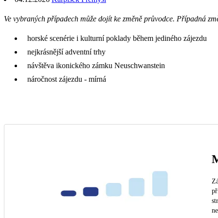
Ve vybraných případech může dojít ke změně průvodce. Případná zm
horské scenérie i kulturní poklady během jediného zájezdu
nejkrásnější adventní trhy
návštěva ikonického zámku Neuschwanstein
náročnost zájezdu - mírná
M
Zá
př
st
n