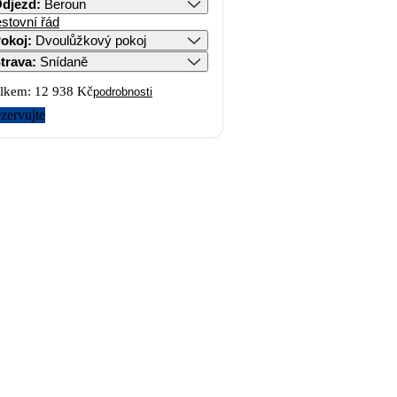
djezd
:
Beroun
stovní řád
okoj
:
Dvoulůžkový pokoj
trava
:
Snídaně
lkem:
12 938 Kč
podrobnosti
zervujte