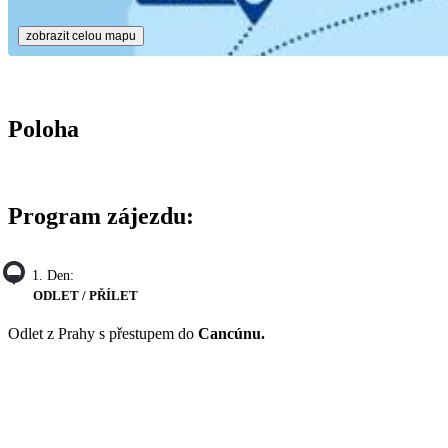
zobrazit celou mapu
Poloha
Program zájezdu:
1. Den:
ODLET / PŘÍLET
Odlet z Prahy s přestupem do
Cancúnu.