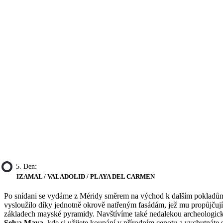
5. Den:
IZAMAL / VALADOLID / PLAYA DEL CARMEN
Po snídani se vydáme z Méridy směrem na východ k dalším pokladům
vysloužilo díky jednotně okrově natřeným fasádám, jež mu propůjčují
základech mayské pyramidy. Navštívíme také nedalekou archeologicko
Selva Maya
, kde si užijete koupání v přírodním cenotu a vychutnáte