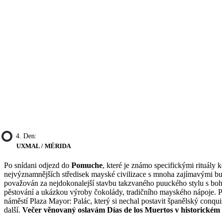
4. Den:
UXMAL / MÉRIDA
Po snídani odjezd do
Pomuche
, které je známo specifickými rituál
nejvýznamnějších středisek mayské civilizace s mnoha zajímavými budo
považován za nejdokonalejší stavbu takzvaného puuckého stylu s boh
pěstování a ukázkou výroby čokolády, tradičního mayského nápoje. 
náměstí Plaza Mayor: Palác, který si nechal postavit španělský conqui
další.
Večer věnovaný oslavám Días de los Muertos v historickém