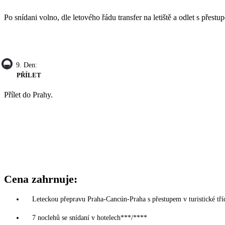
Po snídani volno, dle letového řádu transfer na letiště a odlet s přest
9. Den:
PŘÍLET
Přílet do Prahy.
Cena zahrnuje:
Leteckou přepravu Praha-Cancún-Praha s přestupem v turistické tří
7 noclehů se snídaní v hotelech***/****