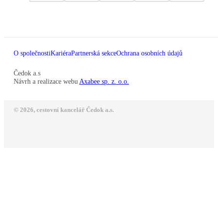
O společnosti
Kariéra
Partnerská sekce
Ochrana osobních údajů
Čedok a.s
Návrh a realizace webu
Axabee sp. z. o.o.
© 2026, cestovní kancelář Čedok a.s.