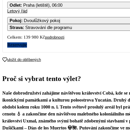
Odlet
:
Praha (letiště), 06:00
Letový řád
Pokoj
:
Dvoulůžkový pokoj
Strava
:
Stravování dle programu
Celkem:
139 980 Kč
podrobnosti
Rezervujte
uložit do oblíbených
Proč si vybrat tento výlet?
Naše dobrodružství zahájíme návštěvou království Cobá, kde se
ikonickými památkami a kulturou poloostrova Yucatán. Druhý d
období kolem roku 1000 n. l. Tento světově proslulý areál byl 
cenotu 💧 a zakončíme den návštěvou malebného koloniálního m
království Uxmal, známého svými bohatě zdobenými stavbami v pu
Dušičkami – Días de los Muertos 💀🌺. Putování zakončíme ve m