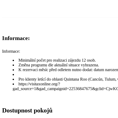
Informace:
Informace:
Minimální počet pro realizaci zájezdu 12 osob.
Změna programu dle aktuální situace vyhrazena.
K rezervaci měsíc před odletem nutno dodat: datum narození, č
Pro klienty letící do oblasti Quintana Roo (Cancún, Tulum, 
https://visitaxonline.org/?
gad_source=1&gad_campaignid=22536847675&gclid
Dostupnost pokojů