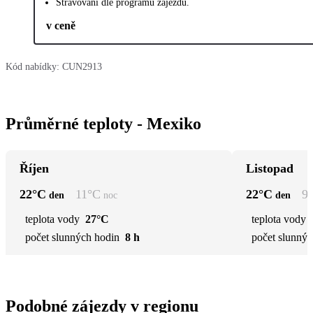
Stravování dle programu zájezdu.
v ceně
Kód nabídky:
CUN2913
Průměrné teploty - Mexiko
Říjen
Listopad
22
°C
11
°C
22
°C
9
den
noc
den
teplota vody
27°C
teplota vody
počet slunných hodin
8 h
počet slunnýc
Podobné zájezdy v regionu