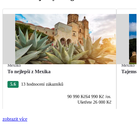
Mexiko
Mexiko
To nejlepší z Mexika
Tajemst
5.6
13 hodnocení zákazníků
90 990 Kč
64 990 Kč
/os.
Ušetřete
26 000 Kč
zobrazit více