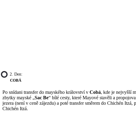
2. Den:
COBÁ
Po snídani transfer do mayského království v
Cobá
, kde je nejvyšší
zbytky mayské „
Sac Be
“ bílé cesty, které Mayové stavěli a propojo
jezera (není v ceně zájezdu) a poté transfer směrem do Chichén Itzá,
Chichén Itzá.