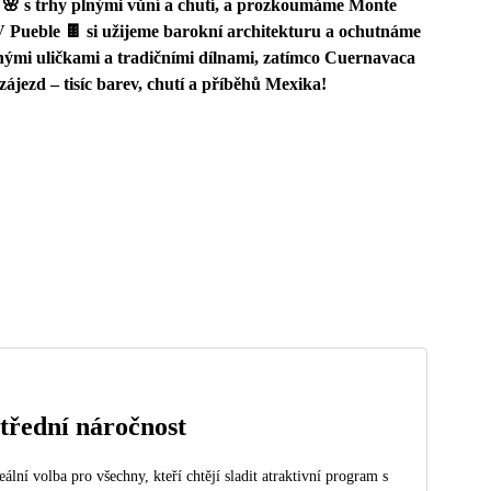
 s trhy plnými vůní a chutí, a prozkoumáme Monte
V Pueble 🍫 si užijeme barokní architekturu a ochutnáme
nými uličkami a tradičními dílnami, zatímco Cuernavaca
jezd – tisíc barev, chutí a příběhů Mexika!
třední náročnost
eální volba pro všechny, kteří chtějí sladit atraktivní program s