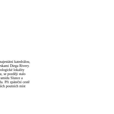
ajestátní katedrálou,
eskami Diega Rivery.
ologické lokality
, se později stalo
ramidu Slunce a
. Při zpáteční cestě
ších poutních míst