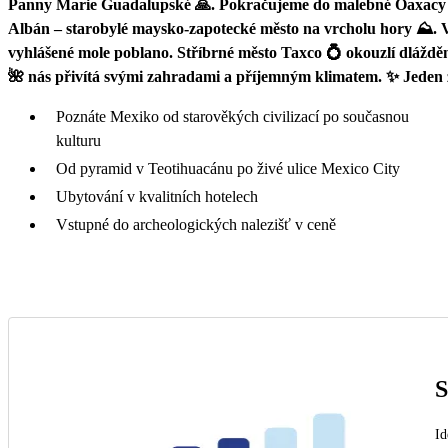
Panny Marie Guadalupské 🙏. Pokračujeme do malebné Oaxacy 
Albán – starobylé maysko-zapotecké město na vrcholu hory ⛰️. 
vyhlášené mole poblano. Stříbrné město Taxco 💍 okouzlí dláždě
🌺 nás přivítá svými zahradami a příjemným klimatem. ✨ Jeden zá
Poznáte Mexiko od starověkých civilizací po současnou
kulturu
Od pyramid v Teotihuacánu po živé ulice Mexico City
Ubytování v kvalitních hotelech
Vstupné do archeologických nalezišť v ceně
S
Id