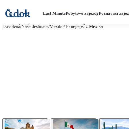
Last Minute
Pobytové zájezdy
Poznávací záje
více fotografií (20)
Dovolená
/
Naše destinace
/
Mexiko
/
To nejlepší z Mexika