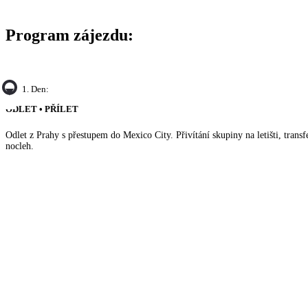
Program zájezdu:
1. Den:
ODLET • PŘÍLET
Odlet z Prahy s přestupem do Mexico City. Přivítání skupiny na letišti, transf
nocleh.