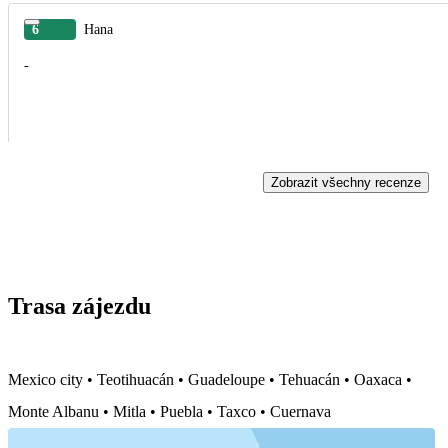
6
Hana
-
Zobrazit všechny recenze
Trasa zájezdu
Mexico city • Teotihuacán • Guadeloupe • Tehuacán • Oaxaca •
Monte Albanu • Mitla • Puebla • Taxco • Cuernava