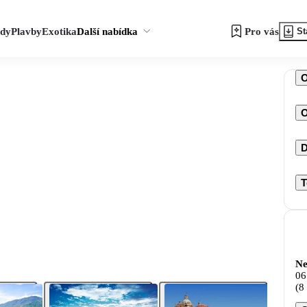
zdy
Plavby
Exotika
Další nabídka
Pro vás
St
O
D
T
Ne
06
(8