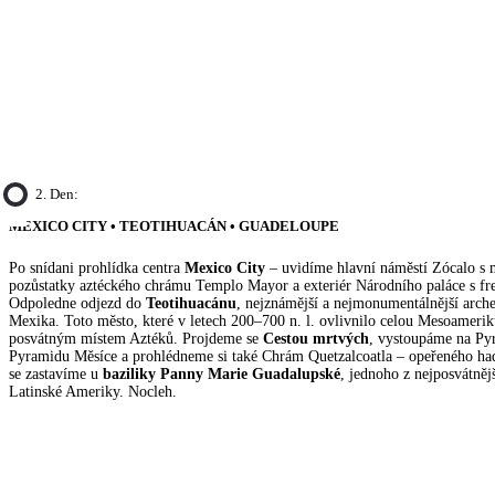
2. Den:
MEXICO CITY • TEOTIHUACÁN • GUADELOUPE
Po snídani prohlídka centra
Mexico City
– uvidíme hlavní náměstí Zócalo s m
pozůstatky aztéckého chrámu Templo Mayor a exteriér Národního paláce s fr
Odpoledne odjezd do
Teotihuacánu
, nejznámější a nejmonumentálnější arche
Mexika. Toto město, které v letech 200–700 n. l. ovlivnilo celou Mesoameriku
posvátným místem Aztéků. Projdeme se
Cestou mrtvých
, vystoupáme na Py
Pyramidu Měsíce a prohlédneme si také Chrám Quetzalcoatla – opeřeného hada
se zastavíme u
baziliky Panny Marie Guadalupské
, jednoho z nejposvátněj
Latinské Ameriky. Nocleh.