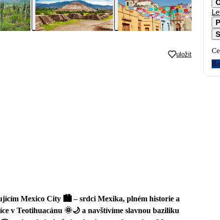
O
Le
P
S
Ce
uložit
Re
ícím Mexico City 🏙️ – srdci Mexika, plném historie a
ce v Teotihuacánu 🌞🌙 a navštívíme slavnou baziliku