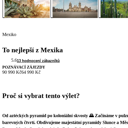
Mexiko
To nejlepší z Mexika
5.6
13 hodnocení zákazníků
POZNÁVACÍ ZÁJEZDY
90 990 Kč
64 990 Kč
Proč si vybrat tento výlet?
Od aztéckých pyramid po koloniální skvosty 🌄 Začínáme v pulzuj
barevných čtvrtí. Obdivujeme majestátní pyramidy Slunce a Měsí