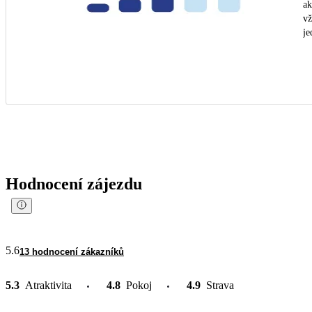
ak
vž
je
Hodnocení zájezdu
5.6
13 hodnocení zákazníků
5.3
Atraktivita
4.8
Pokoj
4.9
Strava