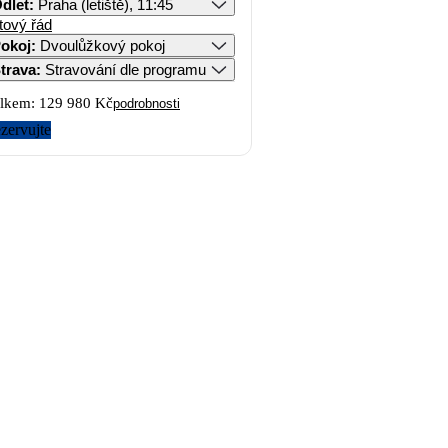
dlet
:
Praha (letiště), 11:45
tový řád
okoj
:
Dvoulůžkový pokoj
trava
:
Stravování dle programu
lkem:
129 980 Kč
podrobnosti
zervujte