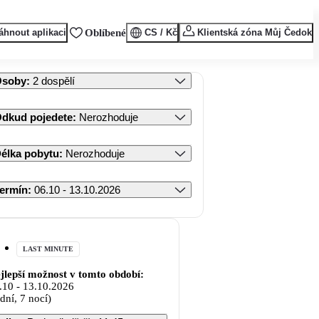
áhnout aplikaci
Oblíbené
CS / Kč
Klientská zóna Můj Čedok
Osoby
:
2 dospělí
dkud pojedete
:
Nerozhoduje
élka pobytu
:
Nerozhoduje
ermín
:
06.10 - 13.10.2026
LAST MINUTE
jlepší možnost v tomto období:
.10
-
13.10.2026
 dní, 7 nocí)